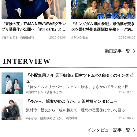
『冒険の夜』TAMA NEW WAVEグラン
『キングダム 魂の決戦』飛信隊が焚き
プリ受賞作が公開へ 『still dark』と同
火を囲む特別企画始動 秘蔵トーク満載
時上映決定
の“キングダムキャンプ”開催
#古川ヒロシ
#髙橋雄祐
2026.08.06
#キングダム
2026.08.06
動画記事一覧
INTERVIEW
『心配無用ノ介 天下御免』田村ツトム×沙倉ゆうのインタビ
ュー
『侍タイムスリッパー』ファンに贈る、まさかのドラマ化！田村ツトム×沙倉ゆうのが語る『心配無用ノ介』撮影秘話
#田村ツトム
#沙倉ゆうの
2026.07.30
『今から、親友やめようか。』沢村玲インタビュー
沢村玲、親友から一線を越えて…理想の恋愛像について語る
#今から、親友やめようか。
#沢村玲
2026.06.20
インタビュー記事一覧