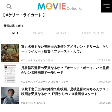
【 #ケリー・ライカート 】
検索結果（3件）
ALL
NEWS
MOVIE
INTERVIEW
富も名誉もない男同士の友情とアメリカン・ドリーム、ケリ
ー・ライカート監督『ファースト・カウ』
#ニュース
#オリオン・リー
2023.12.24
是枝裕和監督の受賞なるか？『オールド・ボーイ』パク監督
がカンヌ映画祭で一歩リード
#ニュース
#イエジー・スコリモフスキー
2022.5.25
倍賞千恵子主演の姥捨て山映画、是枝監督の赤ちゃんポスト
映画は受賞なるか？ 17日からカンヌ映画祭スタート
#ニュース
#PLAN75
2022.5.15