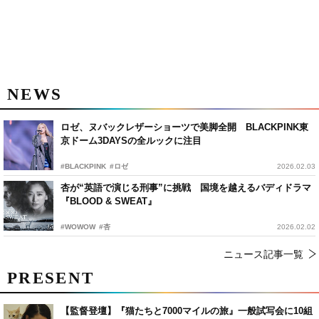
NEWS
ロゼ、ヌバックレザーショーツで美脚全開 BLACKPINK東
京ドーム3DAYSの全ルックに注目
#BLACKPINK
#ロゼ
2026.02.03
杏が“英語で演じる刑事”に挑戦 国境を越えるバディドラマ
『BLOOD & SWEAT』
#WOWOW
#杏
2026.02.02
ニュース記事一覧
PRESENT
【監督登壇】『猫たちと7000マイルの旅』一般試写会に10組