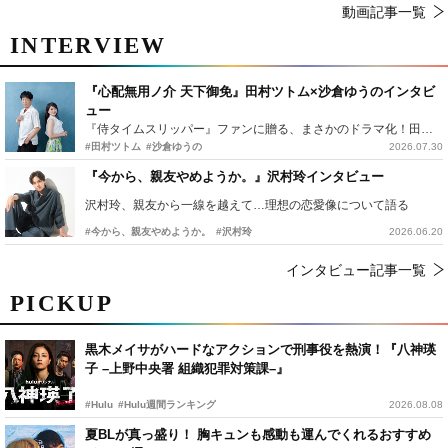
動画記事一覧
INTERVIEW
『心配無用ノ介 天下御免』田村ツトム×沙倉ゆうのインタビ
ュー
『侍タイムスリッパー』ファンに贈る、まさかのドラマ化！田村ツトム×沙倉ゆうのが語る『心配無用ノ介』撮影秘話
#田村ツトム
#沙倉ゆうの
2026.07.30
『今から、親友やめようか。』沢村玲インタビュー
沢村玲、親友から一線を越えて…理想の恋愛像について語る
#今から、親友やめようか。
#沢村玲
2026.06.20
インタビュー記事一覧
PICKUP
黒木メイサがハードなアクションで刑事役を熱演！『八神瑛
子 –上野中央署 組織犯罪対策課–』
#Hulu
#Hulu週間ランキング
2026.08.08
夏BLが真っ盛り！ 胸キュンも感動も運んでくれるおすすめ