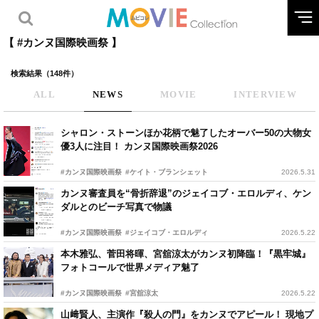
【 #カンヌ国際映画祭 】
検索結果（148件）
ALL
NEWS
MOVIE
INTERVIEW
シャロン・ストーンほか花柄で魅了したオーバー50の大物女
優3人に注目！ カンヌ国際映画祭2026
#カンヌ国際映画祭
#ケイト・ブランシェット
2026.5.31
カンヌ審査員を“骨折辞退”のジェイコブ・エロルディ、ケン
ダルとのビーチ写真で物議
#カンヌ国際映画祭
#ジェイコブ・エロルディ
2026.5.22
本木雅弘、菅田将暉、宮舘涼太がカンヌ初降臨！『黒牢城』
フォトコールで世界メディア魅了
#カンヌ国際映画祭
#宮舘涼太
2026.5.22
山﨑賢人、主演作『殺人の門』をカンヌでアピール！ 現地プ