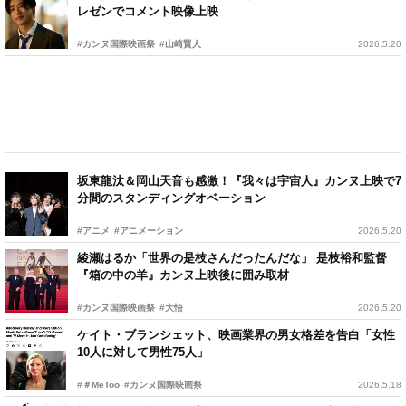
レゼンでコメント映像上映
#カンヌ国際映画祭
#山崎賢人
2026.5.20
坂東龍汰＆岡山天音も感激！『我々は宇宙人』カンヌ上映で7
分間のスタンディングオベーション
#アニメ
#アニメーション
2026.5.20
綾瀬はるか「世界の是枝さんだったんだな」 是枝裕和監督
『箱の中の羊』カンヌ上映後に囲み取材
#カンヌ国際映画祭
#大悟
2026.5.20
ケイト・ブランシェット、映画業界の男女格差を告白「女性
10人に対して男性75人」
#＃MeToo
#カンヌ国際映画祭
2026.5.18