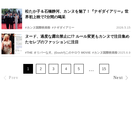
松たか子＆石橋静河、カンヌを魅了！『ナギダイアリー』世
界初上映で7分間の喝采
#カンヌ国際映画祭
#ナギダイアリー
2026.5.15
ヌード、過度な露出禁止に!? ルール変更もカンヌで注目集め
たセレブのファッションに注目
#THE オリバーな犬、(Gosh!!)このヤロウ MOVIE
#カンヌ国際映画祭
2025.6.9
...
1
2
3
4
5
15
Prev
Next