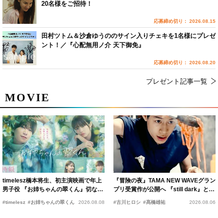
20名様をご招待！
応募締め切り： 2026.08.15
田村ツトム＆沙倉ゆうののサイン入りチェキを1名様にプレゼ
ント！／『心配無用ノ介 天下御免』
応募締め切り： 2026.08.20
プレゼント記事一覧
MOVIE
timelesz橋本将生、初主演映画で年上
『冒険の夜』TAMA NEW WAVEグラン
男子役 『お姉ちゃんの翠くん』切ない
プリ受賞作が公開へ 『still dark』と同
恋の幕開けを予感
時上映決定
#timelesz
#お姉ちゃんの翠くん
2026.08.08
#古川ヒロシ
#髙橋雄祐
2026.08.06