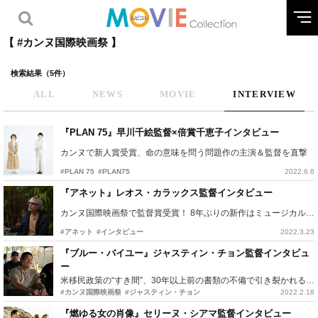
【 #カンヌ国際映画祭 】
検索結果（5件）
ALL
NEWS
MOVIE
INTERVIEW
『PLAN 75』早川千絵監督×倍賞千恵子インタビュー
カンヌで新人賞受賞、命の意味を問う問題作の主演＆監督を直撃
#PLAN 75
#PLAN75
2022.6.6
『アネット』レオス・カラックス監督インタビュー
カンヌ国際映画祭で監督賞受賞！ 8年ぶりの新作はミュージカル映画
#アネット
#インタビュー
2022.3.23
『ブルー・バイユー』ジャスティン・チョン監督インタビュ
ー
米移民政策の“すき間”、30年以上前の書類の不備で引き裂かれる家族
#カンヌ国際映画祭
#ジャスティン・チョン
2022.2.18
『燃ゆる女の肖像』セリーヌ・シアマ監督インタビュー