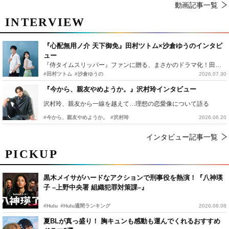
動画記事一覧
INTERVIEW
『心配無用ノ介 天下御免』田村ツトム×沙倉ゆうのインタビ
ュー
『侍タイムスリッパー』ファンに贈る、まさかのドラマ化！田村ツトム×沙倉ゆうのが語る『心配無用ノ介』撮影秘話
#田村ツトム
#沙倉ゆうの
2026.07.30
『今から、親友やめようか。』沢村玲インタビュー
沢村玲、親友から一線を越えて…理想の恋愛像について語る
#今から、親友やめようか。
#沢村玲
2026.06.20
インタビュー記事一覧
PICKUP
黒木メイサがハードなアクションで刑事役を熱演！『八神瑛
子 –上野中央署 組織犯罪対策課–』
#Hulu
#Hulu週間ランキング
2026.08.08
夏BLが真っ盛り！ 胸キュンも感動も運んでくれるおすすめ