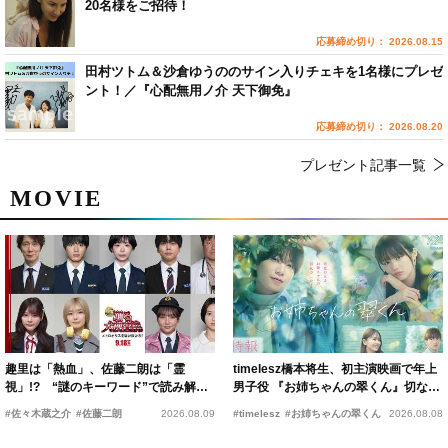
20名様をご招待！
応募締め切り： 2026.08.15
田村ツトム＆沙倉ゆうののサイン入りチェキを1名様にプレゼ
ント！／『心配無用ノ介 天下御免』
応募締め切り： 2026.08.20
プレゼント記事一覧
MOVIE
趣里は「熱血」、佐藤二朗は「霊
timelesz橋本将生、初主演映画で年上
視」!? “謎のキーワード”で読み解く
男子役 『お姉ちゃんの翠くん』切ない
『踊る大捜査線 N.E.W.』新メンバー
恋の幕開けを予感
#佐々木蔵之介
#佐藤二朗
2026.08.09
#timelesz
#お姉ちゃんの翠くん
2026.08.08