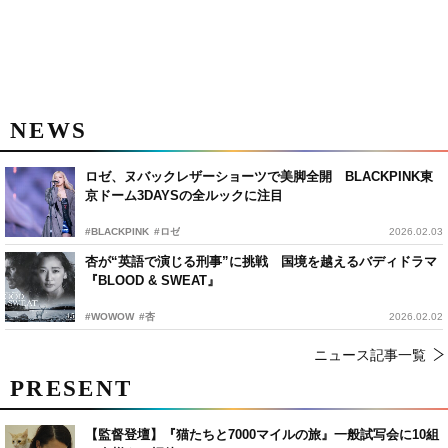
NEWS
ロゼ、ヌバックレザーショーツで美脚全開 BLACKPINK東
京ドーム3DAYSの全ルックに注目
#BLACKPINK
#ロゼ
2026.02.03
杏が“英語で演じる刑事”に挑戦 国境を越えるバディドラマ
『BLOOD & SWEAT』
#WOWOW
#杏
2026.02.02
ニュース記事一覧
PRESENT
【監督登壇】『猫たちと7000マイルの旅』一般試写会に10組