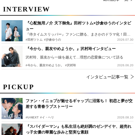
INTERVIEW
『心配無用ノ介 天下御免』田村ツトム×沙倉ゆうのインタビ
ュー
『侍タイムスリッパー』ファンに贈る、まさかのドラマ化！田村ツトム×沙倉ゆうのが語る『心配無用ノ介』撮影秘話
#田村ツトム
#沙倉ゆうの
2026.07.30
『今から、親友やめようか。』沢村玲インタビュー
沢村玲、親友から一線を越えて…理想の恋愛像について語る
#今から、親友やめようか。
#沢村玲
2026.06.20
インタビュー記事一覧
PICKUP
ファン・イニョプが魅せるギャップに沼落ち！ 初恋と夢が交
差する青春ラブストーリー
#U-NEXT
#イ・ヘリ
2026.08.10
『スパイダーマン』も私生活も絶好調のゼンデイヤ、超売れ
っ子女優の華麗な歩みと堅実な素顔