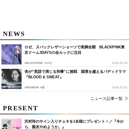
NEWS
ロゼ、ヌバックレザーショーツで美脚全開 BLACKPINK東
京ドーム3DAYSの全ルックに注目
#BLACKPINK
#ロゼ
2026.02.03
杏が“英語で演じる刑事”に挑戦 国境を越えるバディドラマ
『BLOOD & SWEAT』
#WOWOW
#杏
2026.02.02
ニュース記事一覧
PRESENT
沢村玲のサイン入りチェキを1名様にプレゼント！／『今か
ら、親友やめようか。』