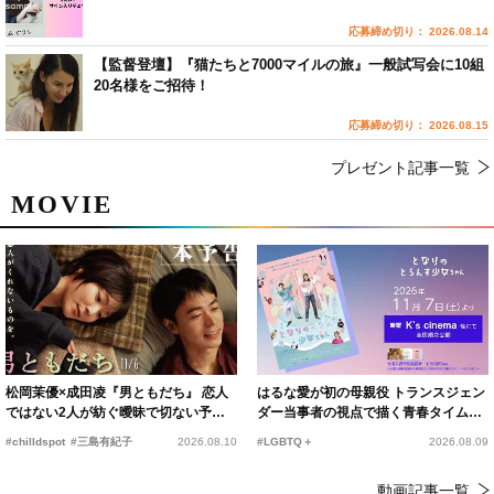
応募締め切り： 2026.08.14
【監督登壇】『猫たちと7000マイルの旅』一般試写会に10組
20名様をご招待！
応募締め切り： 2026.08.15
プレゼント記事一覧
MOVIE
松岡茉優×成田凌『男ともだち』 恋人
はるな愛が初の母親役 トランスジェン
ではない2人が紡ぐ曖昧で切ない予告
ダー当事者の視点で描く青春タイムス
編解禁
リップコメディ
#chilldspot
#三島有紀子
2026.08.10
#LGBTQ＋
2026.08.09
動画記事一覧