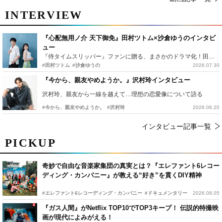
INTERVIEW
『心配無用ノ介 天下御免』田村ツトム×沙倉ゆうのインタビ
ュー
『侍タイムスリッパー』ファンに贈る、まさかのドラマ化！田村ツトム×沙倉ゆうのが語る『心配無用ノ介』撮影秘話
#田村ツトム
#沙倉ゆうの
2026.07.30
『今から、親友やめようか。』沢村玲インタビュー
沢村玲、親友から一線を越えて…理想の恋愛像について語る
#今から、親友やめようか。
#沢村玲
2026.06.20
インタビュー記事一覧
PICKUP
奇妙で自由な音楽家集団の真実とは？『エレファント6レコー
ディング・カンパニー』が教える“好き”を貫くDIY精神
#エレファント6レコーディング・カンパニー
#ドキュメンタリー
2026.08.05
『ガス人間』がNetflix TOP10でTOP3キープ！ 伝説的特撮映
画が現代によみがえる！