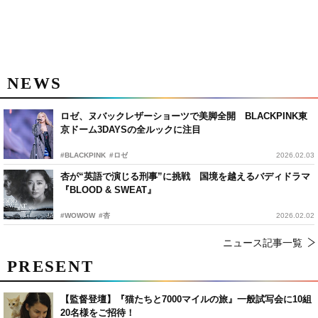
NEWS
ロゼ、ヌバックレザーショーツで美脚全開 BLACKPINK東
京ドーム3DAYSの全ルックに注目
#BLACKPINK
#ロゼ
2026.02.03
杏が“英語で演じる刑事”に挑戦 国境を越えるバディドラマ
『BLOOD & SWEAT』
#WOWOW
#杏
2026.02.02
ニュース記事一覧
PRESENT
【監督登壇】『猫たちと7000マイルの旅』一般試写会に10組
20名様をご招待！