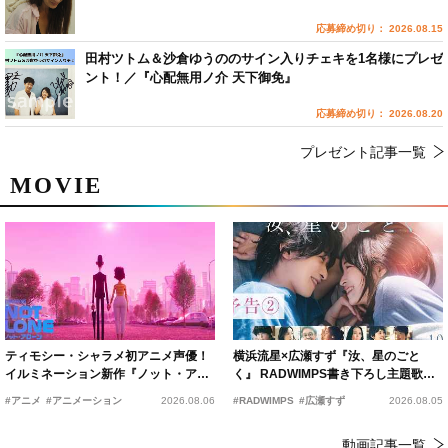
応募締め切り： 2026.08.15
田村ツトム＆沙倉ゆうののサイン入りチェキを1名様にプレゼ
ント！／『心配無用ノ介 天下御免』
応募締め切り： 2026.08.20
プレゼント記事一覧
MOVIE
ティモシー・シャラメ初アニメ声優！
横浜流星×広瀬すず『汝、星のごと
イルミネーション新作『ノット・アロ
く』 RADWIMPS書き下ろし主題歌が
ーン』2027年公開決定
15年の愛を切なく彩る
#アニメ
#アニメーション
2026.08.06
#RADWIMPS
#広瀬すず
2026.08.05
動画記事一覧