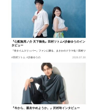
『心配無用ノ介 天下御免』田村ツトム×沙倉ゆうのイン
タビュー
『侍タイムスリッパー』ファンに贈る、まさかのドラマ化！田村ツトム×沙倉ゆうのが語
#田村ツトム
#沙倉ゆうの
2026.07.30
『今から、親友やめようか。』沢村玲インタビュー