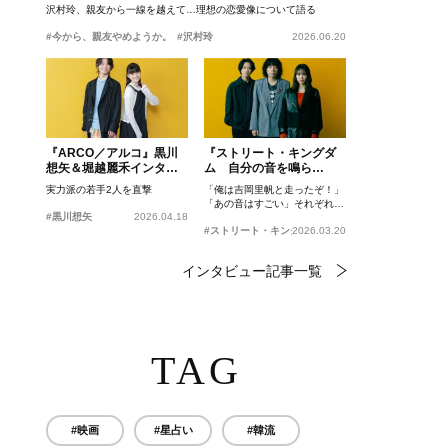
沢村玲、親友から一線を越えて…理想の恋愛像について語る
#今から、親友やめようか。
#沢村玲
2026.06.20
『ARCO／アルコ』黒川
『ストリート・キングダ
想矢＆堀越麗禾インタビ
ム 自分の音を鳴ら
ュー
せ。』峯田和伸、若葉竜
実力派の若手2人を直撃
「俺は吉岡里帆と走ったぞ！」
也、吉岡里帆インタビュ
「あの音はすごい」それぞれの
ー
#黒川想矢
2026.04.18
忘れがたいシーンとは？
#ストリート・キングダム 自分の音を鳴らせ。
2026.03.20
インタビュー記事一覧
TAG
#映画
#星占い
#韓流