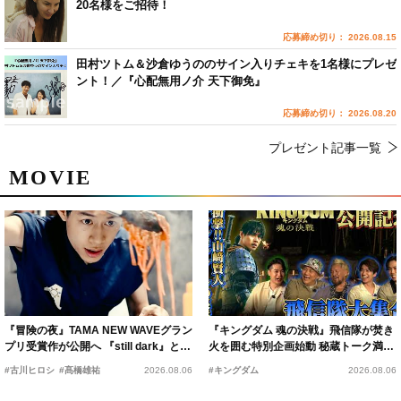
20名様をご招待！
応募締め切り： 2026.08.15
田村ツトム＆沙倉ゆうののサイン入りチェキを1名様にプレゼ
ント！／『心配無用ノ介 天下御免』
応募締め切り： 2026.08.20
プレゼント記事一覧
MOVIE
『冒険の夜』TAMA NEW WAVEグラン
『キングダム 魂の決戦』飛信隊が焚き
プリ受賞作が公開へ 『still dark』と同
火を囲む特別企画始動 秘蔵トーク満載
時上映決定
の“キングダムキャンプ”開催
#古川ヒロシ
#髙橋雄祐
2026.08.06
#キングダム
2026.08.06