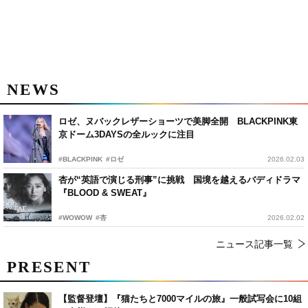
NEWS
ロゼ、ヌバックレザーショーツで美脚全開 BLACKPINK東
京ドーム3DAYSの全ルックに注目
#BLACKPINK
#ロゼ
2026.02.03
杏が“英語で演じる刑事”に挑戦 国境を越えるバディドラマ
『BLOOD & SWEAT』
#WOWOW
#杏
2026.02.02
ニュース記事一覧
PRESENT
【監督登壇】『猫たちと7000マイルの旅』一般試写会に10組