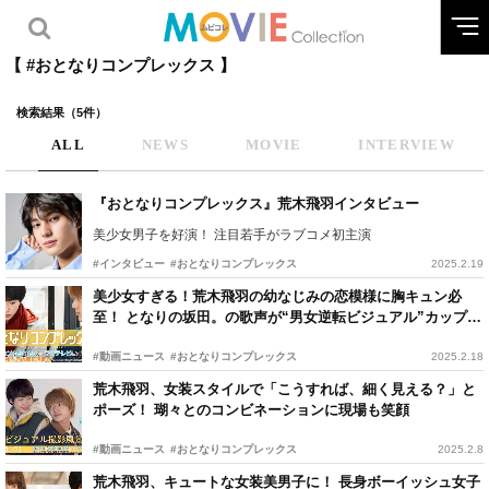
【 #おとなりコンプレックス 】
検索結果（5件）
ALL
NEWS
MOVIE
INTERVIEW
『おとなりコンプレックス』荒木飛羽インタビュー
美少女男子を好演！ 注目若手がラブコメ初主演
#インタビュー
#おとなりコンプレックス
2025.2.19
美少女すぎる！荒木飛羽の幼なじみの恋模様に胸キュン必
至！ となりの坂田。の歌声が“男女逆転ビジュアル”カップル
をアシスト
#動画ニュース
#おとなりコンプレックス
2025.2.18
荒木飛羽、女装スタイルで「こうすれば、細く見える？」と
ポーズ！ 瑚々とのコンビネーションに現場も笑顔
#動画ニュース
#おとなりコンプレックス
2025.2.8
荒木飛羽、キュートな女装美男子に！ 長身ボーイッシュ女子