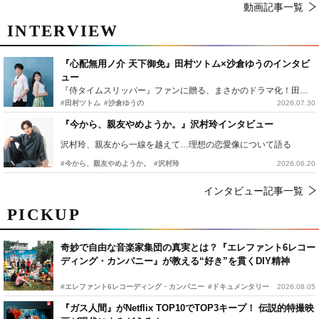
動画記事一覧
INTERVIEW
『心配無用ノ介 天下御免』田村ツトム×沙倉ゆうのインタビ
ュー
『侍タイムスリッパー』ファンに贈る、まさかのドラマ化！田村ツトム×沙倉ゆうのが語る『心配無用ノ介』撮影秘話
#田村ツトム
#沙倉ゆうの
2026.07.30
『今から、親友やめようか。』沢村玲インタビュー
沢村玲、親友から一線を越えて…理想の恋愛像について語る
#今から、親友やめようか。
#沢村玲
2026.06.20
インタビュー記事一覧
PICKUP
奇妙で自由な音楽家集団の真実とは？『エレファント6レコー
ディング・カンパニー』が教える“好き”を貫くDIY精神
#エレファント6レコーディング・カンパニー
#ドキュメンタリー
2026.08.05
『ガス人間』がNetflix TOP10でTOP3キープ！ 伝説的特撮映