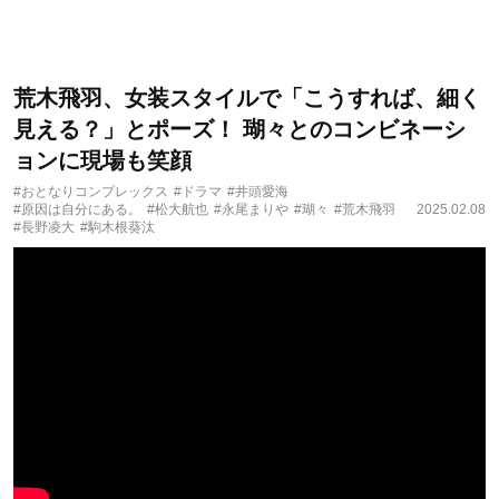
荒木飛羽、女装スタイルで「こうすれば、細く
見える？」とポーズ！ 瑚々とのコンビネーシ
ョンに現場も笑顔
#おとなりコンプレックス
#ドラマ
#井頭愛海
#原因は自分にある。
#松大航也
#永尾まりや
#瑚々
#荒木飛羽
2025.02.08
#長野凌大
#駒木根葵汰