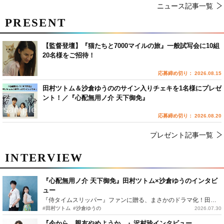
ニュース記事一覧
PRESENT
【監督登壇】『猫たちと7000マイルの旅』一般試写会に10組
20名様をご招待！
応募締め切り： 2026.08.15
田村ツトム＆沙倉ゆうののサイン入りチェキを1名様にプレゼ
ント！／『心配無用ノ介 天下御免』
応募締め切り： 2026.08.20
プレゼント記事一覧
INTERVIEW
『心配無用ノ介 天下御免』田村ツトム×沙倉ゆうのインタビ
ュー
『侍タイムスリッパー』ファンに贈る、まさかのドラマ化！田村ツトム×沙倉ゆうのが語る『心配無用ノ介』撮影秘話
#田村ツトム
#沙倉ゆうの
2026.07.30
『今から、親友やめようか。』沢村玲インタビュー