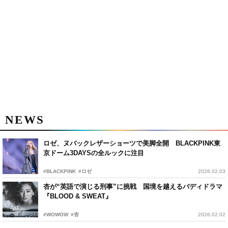
NEWS
ロゼ、ヌバックレザーショーツで美脚全開 BLACKPINK東
京ドーム3DAYSの全ルックに注目
#BLACKPINK
#ロゼ
2026.02.03
杏が“英語で演じる刑事”に挑戦 国境を越えるバディドラマ
『BLOOD & SWEAT』
#WOWOW
#杏
2026.02.02