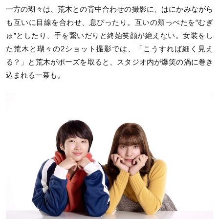
一方の瑚々は、荒木との背中合わせの撮影に、はにかみながら
も互いに目線を合わせ、息ぴったり。互いの頬っぺたを“むぎ
ゅ”としたり、手を繋いだりと終始笑顔が絶えない。女装をし
た荒木と瑚々の2ショット撮影では、「こうすれば細く見え
る？」と荒木がポーズを取ると、スタジオ内が爆笑の渦に巻き
込まれる一幕も。