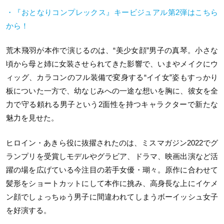
・『おとなりコンプレックス』キービジュアル第2弾はこちら
から！
荒木飛羽が本作で演じるのは、“美少女顔”男子の真琴。小さな
頃から母と姉に女装させられてきた影響で、いまやメイクにウ
ィッグ、カラコンのフル装備で変身する“イイ女”姿もすっかり
板についた一方で、幼なじみへの一途な想いを胸に、彼女を全
力で守る頼れる男子という2面性を持つキャラクターで新たな
魅力を見せた。
ヒロイン・あきら役に抜擢されたのは、ミスマガジン2022でグ
ランプリを受賞しモデルやグラビア、ドラマ、映画出演など活
躍の場を広げている今注目の若手女優・瑚々。原作に合わせて
髪形をショートカットにして本作に挑み、高身長な上にイケメ
ン顔でしょっちゅう男子に間違われてしまうボーイッシュ女子
を好演する。