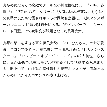
真琴の友だちかつ恋敵でクールな小川健悟役には、『25時、赤
坂で』『天狗の台所』シリーズで人気の駒木根葵汰。もう1人
の真琴の友だちで愛されキャラの岡崎智之役に、人気ダンスボ
ーカルユニット“原因は自分にある。”のメンバーで、『シーク
レット同盟』での女装姿が話題となった長野凌大。
真琴に想いを寄せる西久保芙実役に『べっぴんさん』の井頭愛
海、合コンであきらと意気投合する瀬尾歩役に『ビリオン×ス
クール』『ハッピー・オブ・ジ・エンド』の松大航也。さら
に、元AKB48で現在はモデルや女優として活動する永尾まり
や、田中道子、山中聡ら個性溢れる豪華キャストが、真琴とあ
きらのじれきゅんロマンスを盛り上げる。