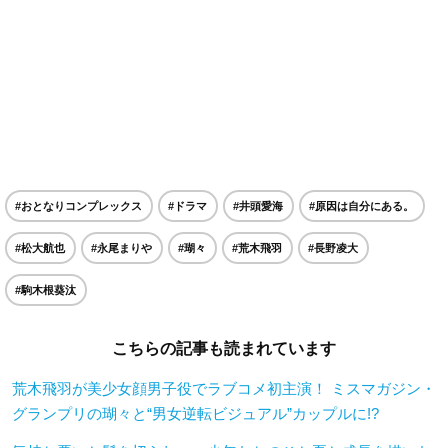
#おとなりコンプレックス
#ドラマ
#井頭愛海
#原因は自分にある。
#松大航也
#永尾まりや
#瑚々
#荒木飛羽
#長野凌大
#駒木根葵汰
こちらの記事も読まれています
荒木飛羽が美少女顔男子役でラブコメ初主演！ ミスマガジン・
グランプリの瑚々と“男女逆転ビジュアル”カップルに!?