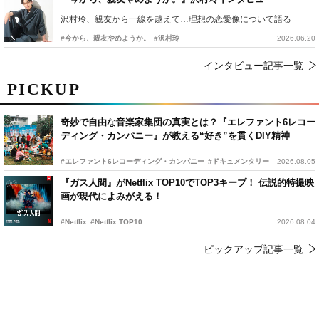
沢村玲、親友から一線を越えて…理想の恋愛像について語る
#今から、親友やめようか。
#沢村玲
2026.06.20
インタビュー記事一覧
PICKUP
奇妙で自由な音楽家集団の真実とは？『エレファント6レコー
ディング・カンパニー』が教える“好き”を貫くDIY精神
#エレファント6レコーディング・カンパニー
#ドキュメンタリー
2026.08.05
『ガス人間』がNetflix TOP10でTOP3キープ！ 伝説的特撮映
画が現代によみがえる！
#Netflix
#Netflix TOP10
2026.08.04
ピックアップ記事一覧