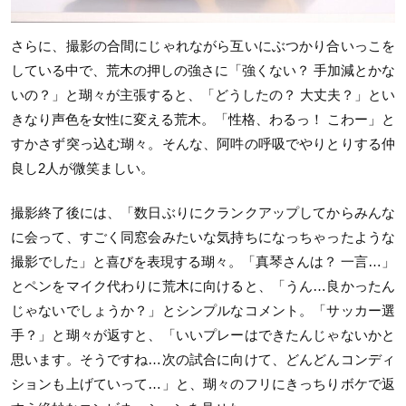
さらに、撮影の合間にじゃれながら互いにぶつかり合いっこを
している中で、荒木の押しの強さに「強くない？ 手加減とかな
いの？」と瑚々が主張すると、「どうしたの？ 大丈夫？」とい
きなり声色を女性に変える荒木。「性格、わるっ！ こわー」と
すかさず突っ込む瑚々。そんな、阿吽の呼吸でやりとりする仲
良し2人が微笑ましい。
撮影終了後には、「数日ぶりにクランクアップしてからみんな
に会って、すごく同窓会みたいな気持ちになっちゃったような
撮影でした」と喜びを表現する瑚々。「真琴さんは？ 一言…」
とペンをマイク代わりに荒木に向けると、「うん…良かったん
じゃないでしょうか？」とシンプルなコメント。「サッカー選
手？」と瑚々が返すと、「いいプレーはできたんじゃないかと
思います。そうですね…次の試合に向けて、どんどんコンディ
ションも上げていって…」と、瑚々のフリにきっちりボケで返