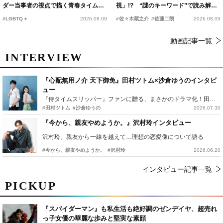
ダー当事者の視点で描く青春タイムス
視」!? “謎のキーワード”で読み解く
リップコメディ
『踊る大捜査線 N.E.W.』新メンバー
#LGBTQ＋
2026.08.09
#佐々木蔵之介
#佐藤二朗
2026.08.09
動画記事一覧
INTERVIEW
『心配無用ノ介 天下御免』田村ツトム×沙倉ゆうのインタビ
ュー
『侍タイムスリッパー』ファンに贈る、まさかのドラマ化！田村ツトム×沙倉ゆうのが語る『心配無用ノ介』撮影秘話
#田村ツトム
#沙倉ゆうの
2026.07.30
『今から、親友やめようか。』沢村玲インタビュー
沢村玲、親友から一線を越えて…理想の恋愛像について語る
#今から、親友やめようか。
#沢村玲
2026.06.20
インタビュー記事一覧
PICKUP
『スパイダーマン』も私生活も絶好調のゼンデイヤ、超売れ
っ子女優の華麗な歩みと堅実な素顔