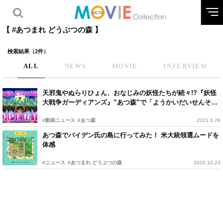
【 #あつまれ どうぶつの森 】
検索結果（2件）
ALL
NEWS
MOVIE
INTERVIEW
天邪鬼やぬらりひょん、おなじみの妖怪たちが続々!?『妖怪
大戦争ガーディアンズ』”あつ森”で「ようかいだいせんそう
島」オープン
#動画ニュース
#あつ森
2021.6.28
あつ森でバイデン氏の島に行ってみた！ 米大統領選ムードを
体感
#ニュース
#あつまれ どうぶつの森
2020.10.23