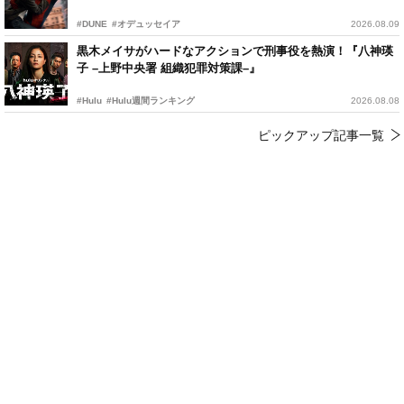
#DUNE
#オデュッセイア
2026.08.09
黒木メイサがハードなアクションで刑事役を熱演！『八神瑛
子 –上野中央署 組織犯罪対策課–』
#Hulu
#Hulu週間ランキング
2026.08.08
ピックアップ記事一覧