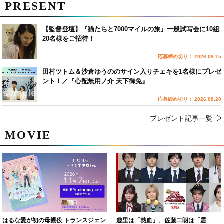
PRESENT
【監督登壇】『猫たちと7000マイルの旅』一般試写会に10組
20名様をご招待！
応募締め切り： 2026.08.15
田村ツトム＆沙倉ゆうののサイン入りチェキを1名様にプレゼ
ント！／『心配無用ノ介 天下御免』
応募締め切り： 2026.08.20
プレゼント記事一覧
MOVIE
はるな愛が初の母親役 トランスジェン
趣里は「熱血」、佐藤二朗は「霊