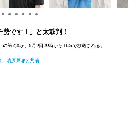
チ勢です！」と太鼓判！
の第2弾が、8月9日20時からTBSで放送される。
寛、清原果耶と共演