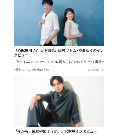
『心配無用ノ介 天下御免』田村ツトム×沙倉ゆうのイン
タビュー
『侍タイムスリッパー』ファンに贈る、まさかのドラマ化！田村ツトム×沙倉ゆうのが語
#田村ツトム
#沙倉ゆうの
2026.07.30
『今から、親友やめようか。』沢村玲インタビュー