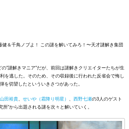
藤健＆千鳥ノブよ！ この謎を解いてみろ！〜天才謎解き集団
の”謎解きマニア”だが、前回は謎解きクリエイターたちが生
勝利を逃した。そのため、その収録後に行われた反省会で悔し
2弾を切望したといういきさつがあった。
山田裕貴
、
せいや（霜降り明星）
、
西野七瀬
の3人のゲスト
究所”から出題される謎を次々と解いていく。