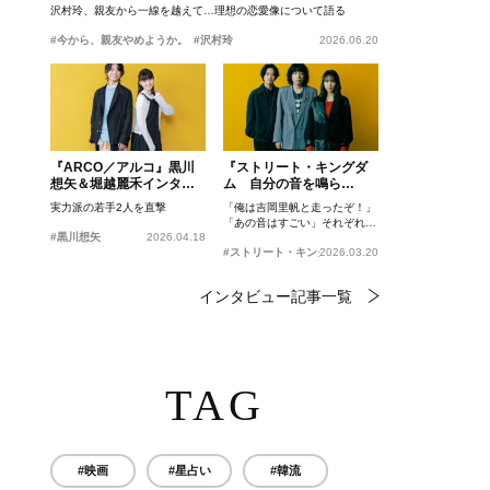
沢村玲、親友から一線を越えて…理想の恋愛像について語る
#今から、親友やめようか。
#沢村玲
2026.06.20
『ARCO／アルコ』黒川
『ストリート・キングダ
想矢＆堀越麗禾インタビ
ム 自分の音を鳴ら
ュー
せ。』峯田和伸、若葉竜
実力派の若手2人を直撃
「俺は吉岡里帆と走ったぞ！」
也、吉岡里帆インタビュ
「あの音はすごい」それぞれの
ー
#黒川想矢
2026.04.18
忘れがたいシーンとは？
#ストリート・キングダム 自分の音を鳴らせ。
2026.03.20
インタビュー記事一覧
TAG
#映画
#星占い
#韓流