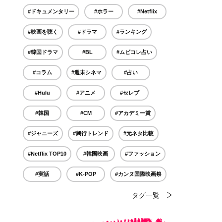
#ドキュメンタリー
#ホラー
#Netflix
#映画を聴く
#ドラマ
#ランキング
#韓国ドラマ
#BL
#ムビコレ占い
#コラム
#週末シネマ
#占い
#Hulu
#アニメ
#セレブ
#韓国
#CM
#アカデミー賞
#ジャニーズ
#興行トレンド
#元ネタ比較
#Netflix TOP10
#韓国映画
#ファッション
#実話
#K-POP
#カンヌ国際映画祭
タグ一覧