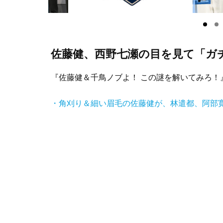
佐藤健、西野七瀬の目を見て「ガ
『佐藤健＆千鳥ノブよ！ この謎を解いてみろ！』
・角刈り＆細い眉毛の佐藤健が、林遣都、阿部