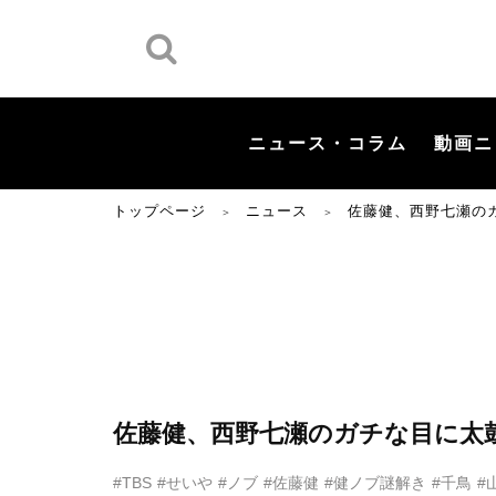
ニュース・コラム
動画ニ
トップページ
ニュース
佐藤健、西野七瀬の
＞
＞
佐藤健、西野七瀬のガチな目に太
#TBS
#せいや
#ノブ
#佐藤健
#健ノブ謎解き
#千鳥
#