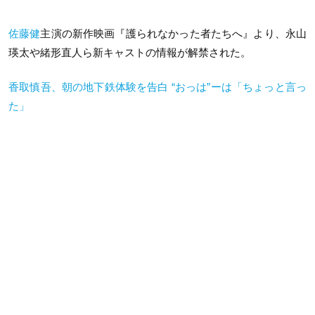
佐藤健
主演の新作映画『護られなかった者たちへ』より、永山
瑛太や緒形直人ら新キャストの情報が解禁された。
香取慎吾、朝の地下鉄体験を告白 “おっは”ーは「ちょっと言っ
た」