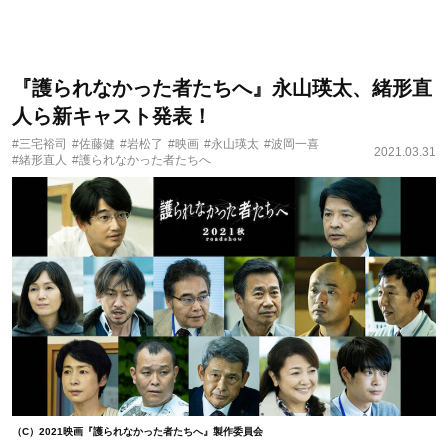
『護られなかった者たちへ』永山瑛太、緒形直
人ら新キャスト発表！
#三宅裕司
#佐藤健
#岩松了
#映画
#永山瑛太
#波岡一喜
2021.03.31
#緒形直人
#護られなかった者たちへ
（C）2021映画『護られなかった者たちへ』製作委員会