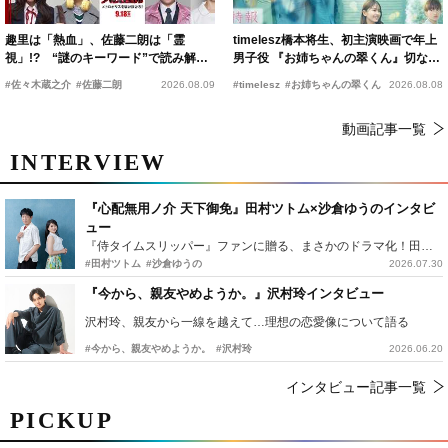
趣里は「熱血」、佐藤二朗は「霊
timelesz橋本将生、初主演映画で年上
視」!? “謎のキーワード”で読み解く
男子役 『お姉ちゃんの翠くん』切ない
『踊る大捜査線 N.E.W.』新メンバー
恋の幕開けを予感
#佐々木蔵之介
#佐藤二朗
2026.08.09
#timelesz
#お姉ちゃんの翠くん
2026.08.08
動画記事一覧
INTERVIEW
『心配無用ノ介 天下御免』田村ツトム×沙倉ゆうのインタビ
ュー
『侍タイムスリッパー』ファンに贈る、まさかのドラマ化！田村ツトム×沙倉ゆうのが語る『心配無用ノ介』撮影秘話
#田村ツトム
#沙倉ゆうの
2026.07.30
『今から、親友やめようか。』沢村玲インタビュー
沢村玲、親友から一線を越えて…理想の恋愛像について語る
#今から、親友やめようか。
#沢村玲
2026.06.20
インタビュー記事一覧
PICKUP