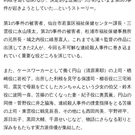
件が起きようとしていた…というストーリー。
第1の事件の被害者、仙台市若葉区福祉保健センター課長・三
雲役に永山瑛太。第2の事件の被害者、杜浦市福祉保健事務所
の元所長・城之内役に緒形直人。これまでも瀬々監督の作品に
出演してきた2人が、今回も不可解な連続殺人事件に巻き込ま
れていく重要な役どころを演じている。
また、ケースワーカーとして働く円山（清原果耶）の上司・楢
崎役に岩松了。出所した利根を見守る保護司・櫛谷役に三宅裕
司。震災で母親を亡くしたカンちゃんという少女の伯父・鈴木
役に波岡一喜。笘篠の亡くなった妻・紀子役に奥貫薫。円山の
同僚・菅野役に井之脇海。連続殺人事件の捜査指揮をとる笘篠
の上司・東雲役に鶴見辰吾。その他にも西田尚美、宇野祥平、
原日出子、黒田大輔、千原せいじなど、物語にさらなる彩りと
深みをもたらす実力派俳優が集結した。