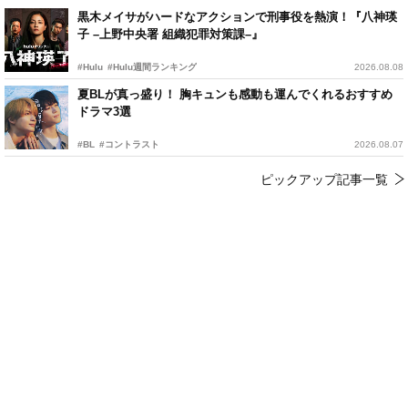
黒木メイサがハードなアクションで刑事役を熱演！『八神瑛
子 –上野中央署 組織犯罪対策課–』
#Hulu
#Hulu週間ランキング
2026.08.08
夏BLが真っ盛り！ 胸キュンも感動も運んでくれるおすすめ
ドラマ3選
#BL
#コントラスト
2026.08.07
ピックアップ記事一覧