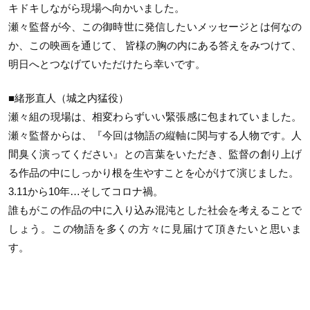
キドキしながら現場へ向かいました。
瀬々監督が今、この御時世に発信したいメッセージとは何なの
か、この映画を通じて、 皆様の胸の内にある答えをみつけて、
明日へとつなげていただけたら幸いです。
■緒形直人（城之内猛役）
瀬々組の現場は、相変わらずいい緊張感に包まれていました。
瀬々監督からは、『今回は物語の縦軸に関与する人物です。人
間臭く演ってください』との言葉をいただき、監督の創り上げ
る作品の中にしっかり根を生やすことを心がけて演じました。
3.11から10年…そしてコロナ禍。
誰もがこの作品の中に入り込み混沌とした社会を考えることで
しょう。この物語を多くの方々に見届けて頂きたいと思いま
す。