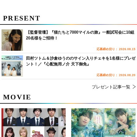
PRESENT
【監督登壇】『猫たちと7000マイルの旅』一般試写会に10組
20名様をご招待！
応募締め切り： 2026.08.15
田村ツトム＆沙倉ゆうののサイン入りチェキを1名様にプレゼ
ント！／『心配無用ノ介 天下御免』
応募締め切り： 2026.08.20
プレゼント記事一覧
MOVIE