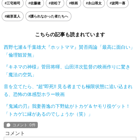
#三宅裕司
#佐藤健
#岩松了
#映画
#永山瑛太
#波岡一喜
#緒形直人
#護られなかった者たちへ
こちらの記事も読まれています
西野七瀬＆千葉雄大『ホットママ』賛否両論「最高に面白い」
「倫理観皆無」
『キネマの神様』菅田将暉、山田洋次監督の映画作りに驚き
「魔法の空気」
音を立てたら、“超”即死!! 見る者までも極限状態に追い込まれ
る、恐怖の体感型ホラー映画
『鬼滅の刃』我妻善逸の下野紘がトカゲ＆ヤモリ役ゲット！
「トカゲに縁があるのでしょうか（笑）」