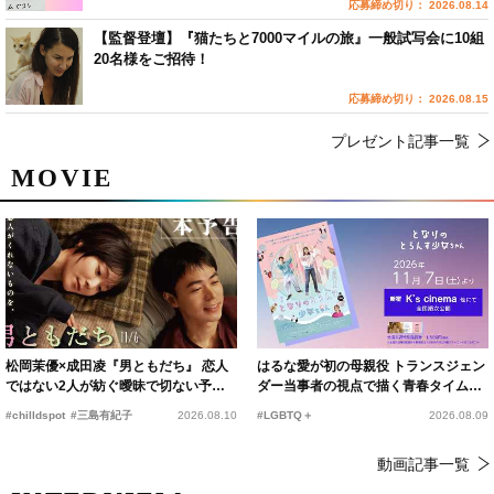
応募締め切り： 2026.08.14
【監督登壇】『猫たちと7000マイルの旅』一般試写会に10組
20名様をご招待！
応募締め切り： 2026.08.15
プレゼント記事一覧
MOVIE
松岡茉優×成田凌『男ともだち』 恋人
はるな愛が初の母親役 トランスジェン
ではない2人が紡ぐ曖昧で切ない予告
ダー当事者の視点で描く青春タイムス
編解禁
リップコメディ
#chilldspot
#三島有紀子
2026.08.10
#LGBTQ＋
2026.08.09
動画記事一覧