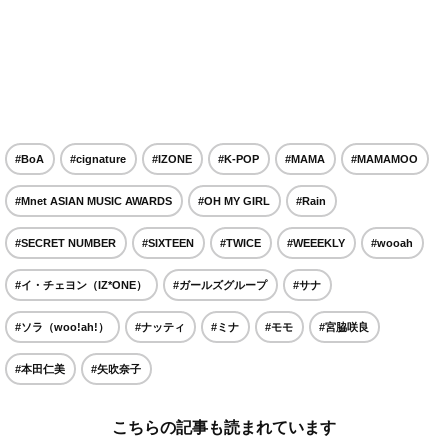
#BoA
#cignature
#IZONE
#K-POP
#MAMA
#MAMAMOO
#Mnet ASIAN MUSIC AWARDS
#OH MY GIRL
#Rain
#SECRET NUMBER
#SIXTEEN
#TWICE
#WEEEKLY
#wooah
#イ・チェヨン（IZ*ONE）
#ガールズグループ
#サナ
#ソラ（woo!ah!）
#ナッティ
#ミナ
#モモ
#宮脇咲良
#本田仁美
#矢吹奈子
こちらの記事も読まれています