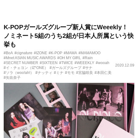
K-POPガールズグループ新人賞にWeeekly！
ノミネート5組のうち2組が日本人所属という快
挙も
#BoA
#cignature
#IZONE
#K-POP
#MAMA
#MAMAMOO
#Mnet ASIAN MUSIC AWARDS
#OH MY GIRL
#Rain
#SECRET NUMBER
#SIXTEEN
#TWICE
#WEEEKLY
#wooah
2020.12.09
#イ・チェヨン（IZ*ONE）
#ガールズグループ
#サナ
#ソラ（woo!ah!）
#ナッティ
#ミナ
#モモ
#宮脇咲良
#本田仁美
#矢吹奈子