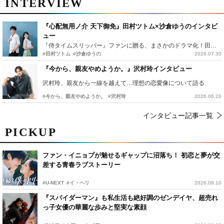
INTERVIEW
『心配無用ノ介 天下御免』田村ツトム×沙倉ゆうのインタビ
ュー
『侍タイムスリッパー』ファンに贈る、まさかのドラマ化！田村ツトム×沙倉ゆうのが語る『心配無用ノ介』撮影秘話
#田村ツトム
#沙倉ゆうの
2026.07.30
『今から、親友やめようか。』沢村玲インタビュー
沢村玲、親友から一線を越えて…理想の恋愛像について語る
#今から、親友やめようか。
#沢村玲
2026.06.20
インタビュー記事一覧
PICKUP
ファン・イニョプが魅せるギャップに沼落ち！ 初恋と夢が交
差する青春ラブストーリー
#U-NEXT
#イ・ヘリ
2026.08.10
『スパイダーマン』も私生活も絶好調のゼンデイヤ、超売れ
っ子女優の華麗な歩みと堅実な素顔