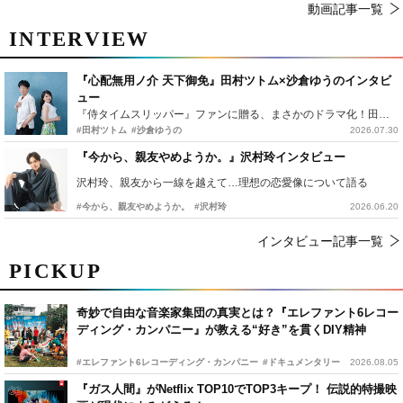
動画記事一覧
INTERVIEW
『心配無用ノ介 天下御免』田村ツトム×沙倉ゆうのインタビ
ュー
『侍タイムスリッパー』ファンに贈る、まさかのドラマ化！田村ツトム×沙倉ゆうのが語る『心配無用ノ介』撮影秘話
#田村ツトム
#沙倉ゆうの
2026.07.30
『今から、親友やめようか。』沢村玲インタビュー
沢村玲、親友から一線を越えて…理想の恋愛像について語る
#今から、親友やめようか。
#沢村玲
2026.06.20
インタビュー記事一覧
PICKUP
奇妙で自由な音楽家集団の真実とは？『エレファント6レコー
ディング・カンパニー』が教える“好き”を貫くDIY精神
#エレファント6レコーディング・カンパニー
#ドキュメンタリー
2026.08.05
『ガス人間』がNetflix TOP10でTOP3キープ！ 伝説的特撮映