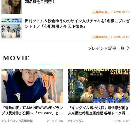
20名様をご招待！
応募締め切り： 2026.08.15
田村ツトム＆沙倉ゆうののサイン入りチェキを1名様にプレゼ
ント！／『心配無用ノ介 天下御免』
応募締め切り： 2026.08.20
プレゼント記事一覧
MOVIE
『冒険の夜』TAMA NEW WAVEグラン
『キングダム 魂の決戦』飛信隊が焚き
プリ受賞作が公開へ 『still dark』と同
火を囲む特別企画始動 秘蔵トーク満載
時上映決定
の“キングダムキャンプ”開催
#古川ヒロシ
#髙橋雄祐
2026.08.06
#キングダム
2026.08.06