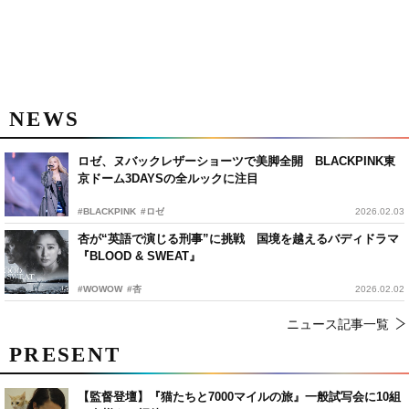
NEWS
ロゼ、ヌバックレザーショーツで美脚全開 BLACKPINK東
京ドーム3DAYSの全ルックに注目
#BLACKPINK
#ロゼ
2026.02.03
杏が“英語で演じる刑事”に挑戦 国境を越えるバディドラマ
『BLOOD & SWEAT』
#WOWOW
#杏
2026.02.02
ニュース記事一覧
PRESENT
【監督登壇】『猫たちと7000マイルの旅』一般試写会に10組