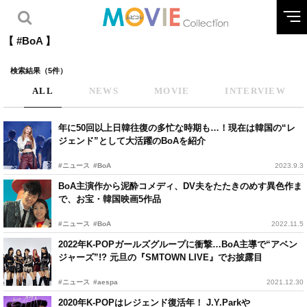
【 #BoA 】
検索結果（5件）
ALL
NEWS
MOVIE
INTERVIEW
年に50回以上日韓往復の多忙な時期も…！現在は韓国の“レ
ジェンド”として大活躍のBoAを紹介
#ニュース
#BoA
2023.9.3
BoA主演作から泥酔コメディ、DV夫をたたきのめす異色作ま
で、お宝・韓国映画5作品
#ニュース
#BoA
2022.11.5
2022年K-POPガールズグループに衝撃…BoA主導で“アベン
ジャーズ”!? 元旦の『SMTOWN LIVE』でお披露目
#ニュース
#aespa
2021.12.30
2020年K-POPはレジェンド復活年！ J.Y.Parkや