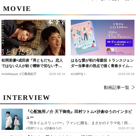
MOVIE
松岡茉優×成田凌『男ともだち』 恋人
はるな愛が初の母親役 トランスジェン
ではない2人が紡ぐ曖昧で切ない予告
ダー当事者の視点で描く青春タイムス
編解禁
リップコメディ
#chilldspot
#三島有紀子
2026.08.10
#LGBTQ＋
2026.08.09
動画記事一覧
INTERVIEW
『心配無用ノ介 天下御免』田村ツトム×沙倉ゆうのインタビ
ュー
『侍タイムスリッパー』ファンに贈る、まさかのドラマ化！田村ツトム×沙倉ゆうのが語る『心配無用ノ介』撮影秘話
#田村ツトム
#沙倉ゆうの
2026.07.30