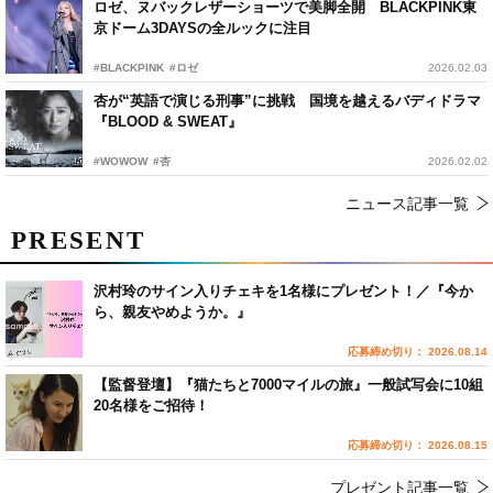
ロゼ、ヌバックレザーショーツで美脚全開 BLACKPINK東
京ドーム3DAYSの全ルックに注目
#BLACKPINK
#ロゼ
2026.02.03
杏が“英語で演じる刑事”に挑戦 国境を越えるバディドラマ
『BLOOD & SWEAT』
#WOWOW
#杏
2026.02.02
ニュース記事一覧
PRESENT
沢村玲のサイン入りチェキを1名様にプレゼント！／『今か
ら、親友やめようか。』
応募締め切り： 2026.08.14
【監督登壇】『猫たちと7000マイルの旅』一般試写会に10組
20名様をご招待！
応募締め切り： 2026.08.15
プレゼント記事一覧