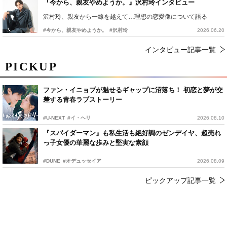
『今から、親友やめようか。』沢村玲インタビュー
沢村玲、親友から一線を越えて…理想の恋愛像について語る
#今から、親友やめようか。
#沢村玲
2026.06.20
インタビュー記事一覧
PICKUP
ファン・イニョプが魅せるギャップに沼落ち！ 初恋と夢が交
差する青春ラブストーリー
#U-NEXT
#イ・ヘリ
2026.08.10
『スパイダーマン』も私生活も絶好調のゼンデイヤ、超売れ
っ子女優の華麗な歩みと堅実な素顔
#DUNE
#オデュッセイア
2026.08.09
ピックアップ記事一覧