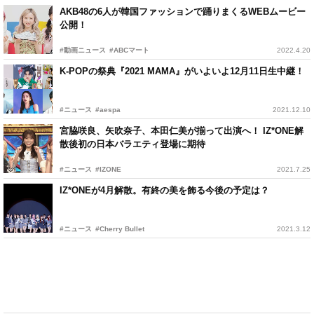
AKB48の6人が韓国ファッションで踊りまくるWEBムービー
公開！
#動画ニュース
#ABCマート
2022.4.20
K-POPの祭典『2021 MAMA』がいよいよ12月11日生中継！
#ニュース
#aespa
2021.12.10
宮脇咲良、矢吹奈子、本田仁美が揃って出演へ！ IZ*ONE解
散後初の日本バラエティ登場に期待
#ニュース
#IZONE
2021.7.25
IZ*ONEが4月解散。有終の美を飾る今後の予定は？
#ニュース
#Cherry Bullet
2021.3.12