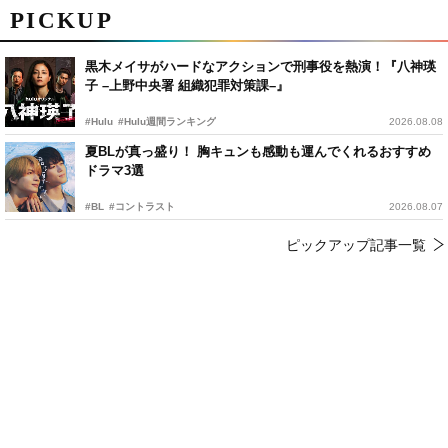
PICKUP
黒木メイサがハードなアクションで刑事役を熱演！『八神瑛
子 –上野中央署 組織犯罪対策課–』
#Hulu
#Hulu週間ランキング
2026.08.08
夏BLが真っ盛り！ 胸キュンも感動も運んでくれるおすすめ
ドラマ3選
#BL
#コントラスト
2026.08.07
ピックアップ記事一覧