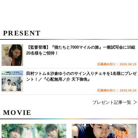
PRESENT
【監督登壇】『猫たちと7000マイルの旅』一般試写会に10組
20名様をご招待！
応募締め切り： 2026.08.15
田村ツトム＆沙倉ゆうののサイン入りチェキを1名様にプレゼ
ント！／『心配無用ノ介 天下御免』
応募締め切り： 2026.08.20
プレゼント記事一覧
MOVIE