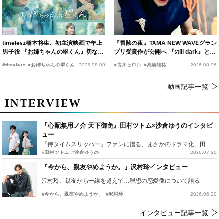
timelesz橋本将生、初主演映画で年上
『冒険の夜』TAMA NEW WAVEグラン
男子役 『お姉ちゃんの翠くん』切ない
プリ受賞作が公開へ 『still dark』と同
恋の幕開けを予感
時上映決定
#timelesz
#お姉ちゃんの翠くん
2026.08.08
#古川ヒロシ
#髙橋雄祐
2026.08.06
動画記事一覧
INTERVIEW
『心配無用ノ介 天下御免』田村ツトム×沙倉ゆうのインタビ
ュー
『侍タイムスリッパー』ファンに贈る、まさかのドラマ化！田村ツトム×沙倉ゆうのが語る『心配無用ノ介』撮影秘話
#田村ツトム
#沙倉ゆうの
2026.07.30
『今から、親友やめようか。』沢村玲インタビュー
沢村玲、親友から一線を越えて…理想の恋愛像について語る
#今から、親友やめようか。
#沢村玲
2026.06.20
インタビュー記事一覧