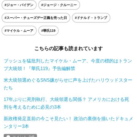
#ジョー・バイデン
#ジョージ・クルーニー
#スーパー・チューズデー正義を売った日
#ドナルド・トランプ
#マイケル・ムーア
#華氏119
こちらの記事も読まれています
ブッシュを猛批判したマイケル・ムーア、今度の標的はトラン
プ大統領！『華氏119』予告編解禁
米大統領選めぐるSNS嫌がらせに声を上げたハリウッドスター
たち
17年ぶりに死刑執行、大統領選も関係？ アメリカにおける死
刑を考えるために必見の3本
新政権発足直前の今こそ見たい！ 政治の裏側を描いたドキュメ
ンタリー3本