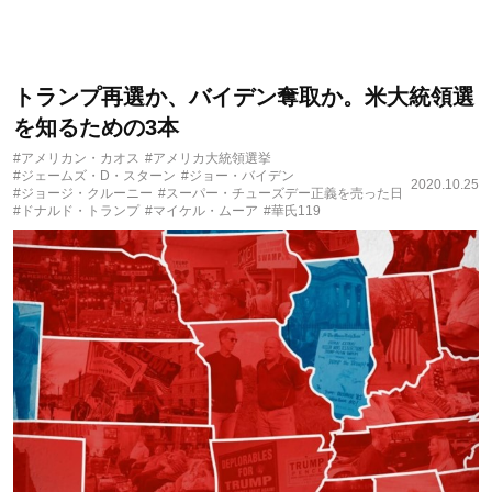
トランプ再選か、バイデン奪取か。米大統領選
を知るための3本
#アメリカン・カオス
#アメリカ大統領選挙
#ジェームズ・D・スターン
#ジョー・バイデン
2020.10.25
#ジョージ・クルーニー
#スーパー・チューズデー正義を売った日
#ドナルド・トランプ
#マイケル・ムーア
#華氏119