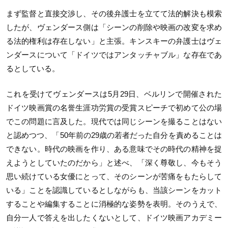
まず監督と直接交渉し、その後弁護士を立てて法的解決も模索
したが、ヴェンダース側は「シーンの削除や映画の改変を求め
る法的権利は存在しない」と主張。キンスキーの弁護士はヴェ
ンダースについて「ドイツではアンタッチャブル」な存在であ
るとしている。
これを受けてヴェンダースは
5
月
29
日、ベルリンで開催された
ドイツ映画賞の名誉生涯功労賞の受賞スピーチで初めて公の場
でこの問題に言及した。現代では同じシーンを撮ることはない
と認めつつ、「
50
年前の
29
歳の若者だった自分を責めることは
できない。時代の映画を作り、ある意味でその時代の精神を捉
えようとしていたのだから」と述べ、「深く尊敬し、今もそう
思い続けている女優にとって、そのシーンが苦痛をもたらして
いる」ことを認識しているとしながらも、当該シーンをカット
することや編集することに消極的な姿勢を表明。そのうえで、
自分一人で答えを出したくないとして、ドイツ映画アカデミー