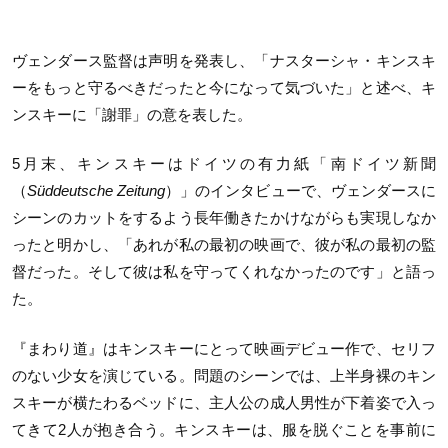
ヴェンダース監督は声明を発表し、「ナスターシャ・キンスキ
ーをもっと守るべきだったと今になって気づいた」と述べ、キ
ンスキーに「謝罪」の意を表した。
5月末、キンスキーはドイツの有力紙「南ドイツ新聞
（
Süddeutsche Zeitung
）」のインタビューで、ヴェンダースに
シーンのカットをするよう長年働きたかけながらも実現しなか
ったと明かし、「あれが私の最初の映画で、彼が私の最初の監
督だった。そして彼は私を守ってくれなかったのです」と語っ
た。
『まわり道』はキンスキーにとって映画デビュー作で、セリフ
のない少女を演じている。問題のシーンでは、上半身裸のキン
スキーが横たわるベッドに、主人公の成人男性が下着姿で入っ
てきて2人が抱き合う。キンスキーは、服を脱ぐことを事前に