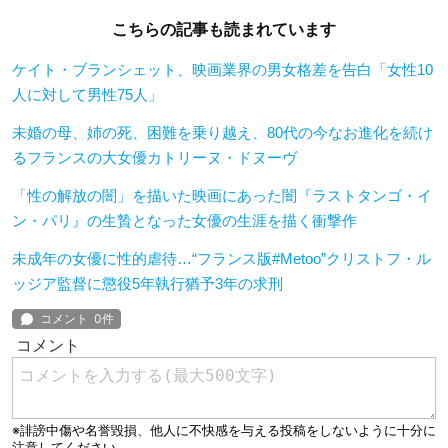
こちらの記事も読まれています
ケイト・ブランシェット、映画業界の男女格差を告白「女性10
人に対して男性75人」
未婚の母、姉の死、困難を乗り越え、80代の今なお進化を続け
るフランスの大女優カトリーヌ・ドヌーヴ
「性の解放の闇」を描いた映画にあった闇『ラストタンゴ・イ
ン・パリ』の生贄となった女優の生涯を描く衝撃作
未成年の女優に性的虐待…“フランス版#Metoo”クリストフ・ル
ッジア監督に懲役5年執行猶予3年の求刑