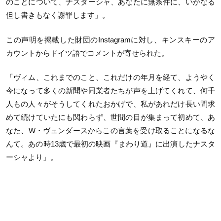
のことについて、ナスターシャ、あなたに無条件に、いかなる
但し書きもなく謝罪します」。
この声明を掲載した財団の
Instagram
に対し、キンスキーのア
カウントからドイツ語でコメントが寄せられた。
「ヴィム、これまでのこと、これだけの年月を経て、ようやく
今になって多くの新聞や同業者たちが声を上げてくれて、何千
人もの人々がそうしてくれたおかげで、私があれだけ長い間求
めて続けていたにも関わらず、世間の目が集まって初めて、あ
なた、
W
・ヴェンダースからこの言葉を受け取ることになるな
んて。あの時
13
歳で最初の映画『まわり道』に出演したナスタ
ーシャより」。