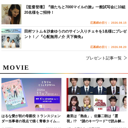
【監督登壇】『猫たちと7000マイルの旅』一般試写会に10組
20名様をご招待！
応募締め切り： 2026.08.15
田村ツトム＆沙倉ゆうののサイン入りチェキを1名様にプレゼ
ント！／『心配無用ノ介 天下御免』
応募締め切り： 2026.08.20
プレゼント記事一覧
MOVIE
はるな愛が初の母親役 トランスジェン
趣里は「熱血」、佐藤二朗は「霊
ダー当事者の視点で描く青春タイムス
視」!? “謎のキーワード”で読み解く
リップコメディ
『踊る大捜査線 N.E.W.』新メンバー