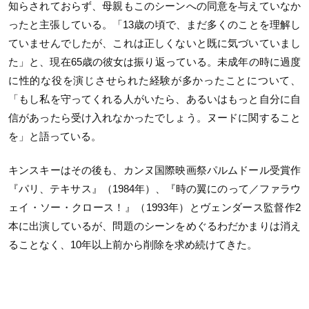
知らされておらず、母親もこのシーンへの同意を与えていなか
ったと主張している。「
13
歳の頃で、まだ多くのことを理解し
ていませんでしたが、これは正しくないと既に気づいていまし
た」と、現在
65
歳の彼女は振り返っている。未成年の時に過度
に性的な役を演じさせられた経験が多かったことについて、
「もし私を守ってくれる人がいたら、あるいはもっと自分に自
信があったら受け入れなかったでしょう。ヌードに関すること
を」と語っている。
キンスキーはその後も、カンヌ国際映画祭パルムドール受賞作
『パリ、テキサス』（
1984
年）、『時の翼にのって／ファラウ
ェイ・ソー・クロース！』（
1993
年）とヴェンダース監督作
2
本に出演しているが、問題のシーンをめぐるわだかまりは消え
ることなく、
10
年以上前から削除を求め続けてきた。