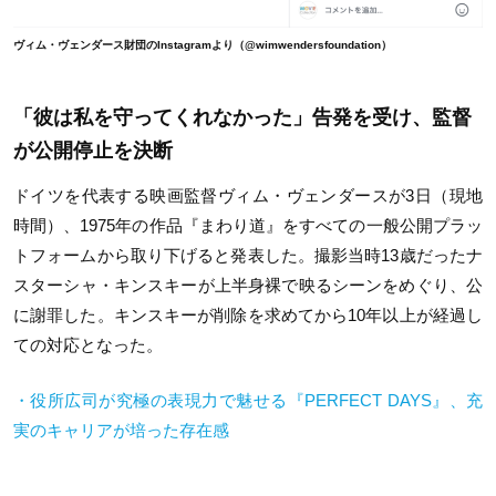
ヴィム・ヴェンダース財団のInstagramより（@wimwendersfoundation）
「彼は私を守ってくれなかった」告発を受け、監督
が公開停止を決断
ドイツを代表する映画監督ヴィム・ヴェンダースが
3
日（現地
時間）、
1975
年の作品『まわり道』をすべての一般公開プラッ
トフォームから取り下げると発表した。撮影当時
13
歳だったナ
スターシャ・キンスキーが上半身裸で映るシーンをめぐり、公
に謝罪した。キンスキーが削除を求めてから
10
年以上が経過し
ての対応となった。
・役所広司が究極の表現力で魅せる『
PERFECT DAYS
』、充
実のキャリアが培った存在感