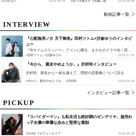
#LGBTQ＋
2026.08.09
#佐々木蔵之介
#佐藤二朗
2026.08.09
動画記事一覧
INTERVIEW
『心配無用ノ介 天下御免』田村ツトム×沙倉ゆうのインタビ
ュー
『侍タイムスリッパー』ファンに贈る、まさかのドラマ化！田村ツトム×沙倉ゆうのが語る『心配無用ノ介』撮影秘話
#田村ツトム
#沙倉ゆうの
2026.07.30
『今から、親友やめようか。』沢村玲インタビュー
沢村玲、親友から一線を越えて…理想の恋愛像について語る
#今から、親友やめようか。
#沢村玲
2026.06.20
インタビュー記事一覧
PICKUP
『スパイダーマン』も私生活も絶好調のゼンデイヤ、超売れ
っ子女優の華麗な歩みと堅実な素顔
#DUNE
#オデュッセイア
2026.08.09