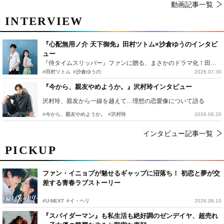
動画記事一覧
INTERVIEW
『心配無用ノ介 天下御免』田村ツトム×沙倉ゆうのインタビ
ュー
『侍タイムスリッパー』ファンに贈る、まさかのドラマ化！田村ツトム×沙倉ゆうのが語る『心配無用ノ介』撮影秘話
#田村ツトム
#沙倉ゆうの
2026.07.30
『今から、親友やめようか。』沢村玲インタビュー
沢村玲、親友から一線を越えて…理想の恋愛像について語る
#今から、親友やめようか。
#沢村玲
2026.06.20
インタビュー記事一覧
PICKUP
ファン・イニョプが魅せるギャップに沼落ち！ 初恋と夢が交
差する青春ラブストーリー
#U-NEXT
#イ・ヘリ
2026.08.10
『スパイダーマン』も私生活も絶好調のゼンデイヤ、超売れ