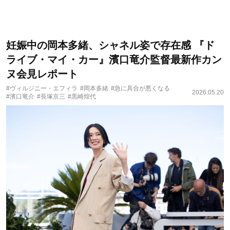
妊娠中の岡本多緒、シャネル姿で存在感 『ド
ライブ・マイ・カー』濱口竜介監督最新作カン
ヌ会見レポート
#ヴィルジニー・エフィラ
#岡本多緒
#急に具合が悪くなる
2026.05.20
#濱口竜介
#長塚京三
#黒崎煌代