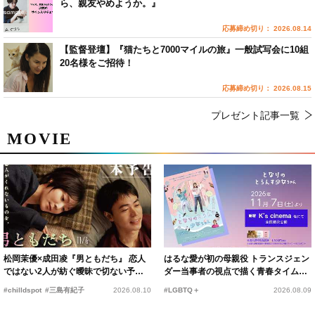
ら、親友やめようか。』
応募締め切り： 2026.08.14
【監督登壇】『猫たちと7000マイルの旅』一般試写会に10組
20名様をご招待！
応募締め切り： 2026.08.15
プレゼント記事一覧
MOVIE
松岡茉優×成田凌『男ともだち』 恋人
はるな愛が初の母親役 トランスジェン
ではない2人が紡ぐ曖昧で切ない予告
ダー当事者の視点で描く青春タイムス
編解禁
リップコメディ
#chilldspot
#三島有紀子
2026.08.10
#LGBTQ＋
2026.08.09