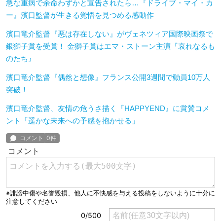
急な重病で余命わずかと宣告されたら…『ドライブ・マイ・カ
ー』濱口監督が生きる覚悟を見つめる感動作
濱口竜介監督『悪は存在しない』がヴェネツィア国際映画祭で
銀獅子賞を受賞！ 金獅子賞はエマ・ストーン主演『哀れなるも
のたち』
濱口竜介監督『偶然と想像』フランス公開3週間で動員10万人
突破！
濱口竜介監督、友情の危うさ描く『HAPPYEND』に賞賛コメ
ント「遥かな未来への予感を抱かせる」