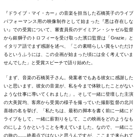
『ドライブ・マイ・カー』の音楽を担当した石橋英子のライブ
パフォーマンス用の映像制作として始まった『悪は存在しな
い』での受賞について、審査員長のデイミアン・シャゼル監督
から銀獅子のトロフィーを受け取った濱口監督は「Grazie」と
イタリア語でまず感謝を述べ、「この素晴らしい賞をいただけ
るというふうには、この企画が始まった頃には全く考えていま
せんでした」と受賞スピーチで語り始めた。
「まず、音楽の石橋英子さん。発案者でもある彼女に感謝した
いと思います。彼女の音楽が、私を今まで体験したことがない
ような仕事に導いてくれました」。そして一緒に登壇した主演
の大美賀均、客席から受賞の様子を撮っていた撮影監督の北川
喜雄の名を挙げ、「私たちは、最初の脚本を書く前に一緒にド
ライブをして、一緒に薪割りをして、この映画をどのようなも
のにしようかということを考えていました。なので、一緒にこ
の旅の……終着点ではないと思うんですが、ここまで来られて