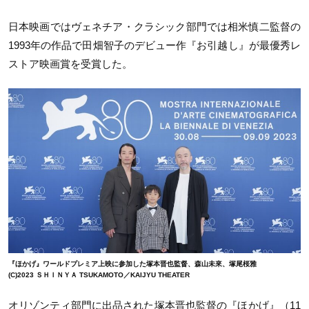
日本映画ではヴェネチア・クラシック部門では相米慎二監督の
1993年の作品で田畑智子のデビュー作『お引越し』が最優秀レ
ストア映画賞を受賞した。
『ほかげ』ワールドプレミア上映に参加した塚本晋也監督、森山未來、塚尾桜雅
(C)2023 ＳＨＩＮＹＡ TSUKAMOTO／KAIJYU THEATER
オリゾンティ部門に出品された塚本晋也監督の『ほかげ』（11