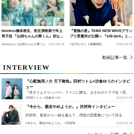
timelesz橋本将生、初主演映画で年上
『冒険の夜』TAMA NEW WAVEグラン
男子役 『お姉ちゃんの翠くん』切ない
プリ受賞作が公開へ 『still dark』と同
恋の幕開けを予感
時上映決定
#timelesz
#お姉ちゃんの翠くん
2026.08.08
#古川ヒロシ
#髙橋雄祐
2026.08.06
動画記事一覧
INTERVIEW
『心配無用ノ介 天下御免』田村ツトム×沙倉ゆうのインタビ
ュー
『侍タイムスリッパー』ファンに贈る、まさかのドラマ化！田村ツトム×沙倉ゆうのが語る『心配無用ノ介』撮影秘話
#田村ツトム
#沙倉ゆうの
2026.07.30
『今から、親友やめようか。』沢村玲インタビュー
沢村玲、親友から一線を越えて…理想の恋愛像について語る
#今から、親友やめようか。
#沢村玲
2026.06.20