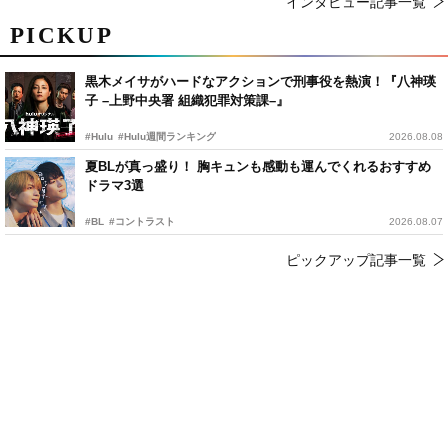
インタビュー記事一覧
PICKUP
黒木メイサがハードなアクションで刑事役を熱演！『八神瑛
子 –上野中央署 組織犯罪対策課–』
#Hulu
#Hulu週間ランキング
2026.08.08
夏BLが真っ盛り！ 胸キュンも感動も運んでくれるおすすめ
ドラマ3選
#BL
#コントラスト
2026.08.07
ピックアップ記事一覧