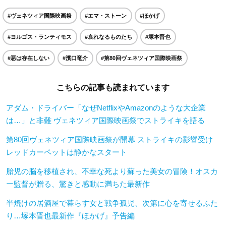
#ヴェネツィア国際映画祭
#エマ・ストーン
#ほかげ
#ヨルゴス・ランティモス
#哀れなるものたち
#塚本晋也
#悪は存在しない
#濱口竜介
#第80回ヴェネツィア国際映画祭
こちらの記事も読まれています
アダム・ドライバー「なぜNetflixやAmazonのような大企業
は…」と非難 ヴェネツィア国際映画祭でストライキを語る
第80回ヴェネツィア国際映画祭が開幕 ストライキの影響受け
レッドカーペットは静かなスタート
胎児の脳を移植され、不幸な死より蘇った美女の冒険！オスカ
ー監督が贈る、驚きと感動に満ちた最新作
半焼けの居酒屋で暮らす女と戦争孤児、次第に心を寄せるふた
り…塚本晋也最新作『ほかげ』予告編