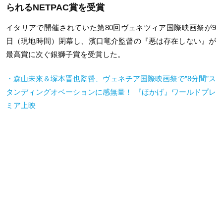
られるNETPAC賞を受賞
イタリアで開催されていた第80回ヴェネツィア国際映画祭が9
日（現地時間）閉幕し、濱口竜介監督の『悪は存在しない』が
最高賞に次ぐ銀獅子賞を受賞した。
・森山未來＆塚本晋也監督、ヴェネチア国際映画祭で”
8
分間
”
ス
タンディングオベーションに感無量！
『ほかげ』ワールドプレ
ミア上映