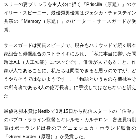
スリーの妻プリシラを主人公に描く『Priscilla（原題）』のケ
イリー・スピーニー、最優秀男優賞はジェシカ・チャステイン
共演の『Memory（原題）』のピーター・サースガードが受
賞。
サースガードは受賞スピーチで、現在もハリウッドで続く脚本
家組合と俳優組合のストライキにふれ、「私に本当に響いた問
題はA.I.（人工知能）についてです。俳優が人であること、作
家が人であることに、私たちは同意できると思うのですが、ど
うやらそうではないようです」、「物語というものを機械やそ
の所有者である8人の億万長者」に手渡してはならないと訴え
た。
最優秀脚本賞はNetflixで9月15日から配信スタートの『伯爵』
のパブロ・ラライン監督とギレルモ・カルデロン、審査員特別
賞はポーランド出身のアグニェシュカ・ホランド監督の
『Green Border（原題）』が受賞した。