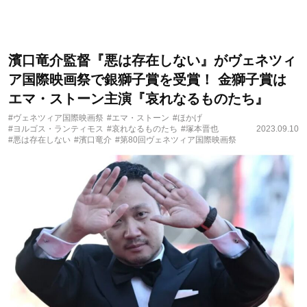
濱口竜介監督『悪は存在しない』がヴェネツィ
ア国際映画祭で銀獅子賞を受賞！ 金獅子賞は
エマ・ストーン主演『哀れなるものたち』
#ヴェネツィア国際映画祭
#エマ・ストーン
#ほかげ
#ヨルゴス・ランティモス
#哀れなるものたち
#塚本晋也
2023.09.10
#悪は存在しない
#濱口竜介
#第80回ヴェネツィア国際映画祭