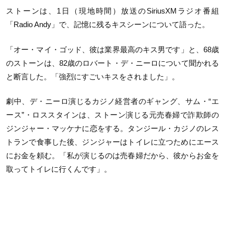
ストーンは、
1
日（現地時間）放送の
SiriusXM
ラジオ番組
「
Radio Andy
」で、記憶に残るキスシーンについて語った。
「オー・マイ・ゴッド、彼は業界最高のキス男です」と、
68
歳
のストーンは、
82
歳のロバート・デ・ニーロについて聞かれる
と断言した。「強烈にすごいキスをされました」。
劇中、デ・ニーロ演じるカジノ経営者のギャング、サム・“エ
ース”・ロススタインは、ストーン演じる元売春婦で詐欺師の
ジンジャー・マッケナに恋をする。タンジール・カジノのレス
トランで食事した後、ジンジャーはトイレに立つためにエース
にお金を頼む。「私が演じるのは売春婦だから、彼からお金を
取ってトイレに行くんです」。