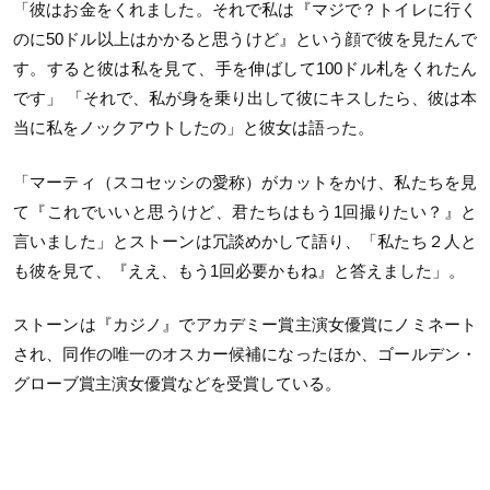
「彼はお金をくれました。それで私は『マジで？トイレに行く
のに
50
ドル以上はかかると思うけど』という顔で彼を見たんで
す。すると彼は私を見て、手を伸ばして
100
ドル札をくれたん
です」 「それで、私が身を乗り出して彼にキスしたら、彼は本
当に私をノックアウトしたの」と彼女は語った。
「マーティ（スコセッシの愛称）がカットをかけ、私たちを見
て『これでいいと思うけど、君たちはもう
1
回撮りたい？』と
言いました」とストーンは冗談めかして語り、「私たち２人と
も彼を見て、『ええ、もう
1
回必要かもね』と答えました」。
ストーンは『カジノ』でアカデミー賞主演女優賞にノミネート
され、同作の唯一のオスカー候補になったほか、ゴールデン・
グローブ賞主演女優賞などを受賞している。