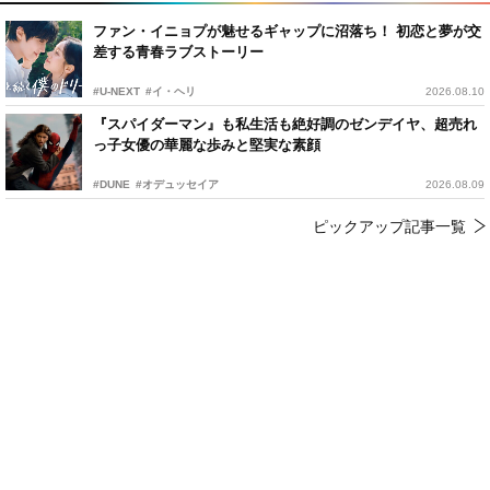
ファン・イニョプが魅せるギャップに沼落ち！ 初恋と夢が交
差する青春ラブストーリー
#U-NEXT
#イ・ヘリ
2026.08.10
『スパイダーマン』も私生活も絶好調のゼンデイヤ、超売れ
っ子女優の華麗な歩みと堅実な素顔
#DUNE
#オデュッセイア
2026.08.09
ピックアップ記事一覧