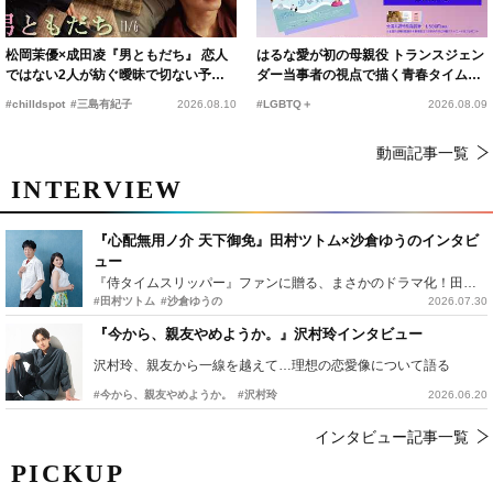
松岡茉優×成田凌『男ともだち』 恋人
はるな愛が初の母親役 トランスジェン
ではない2人が紡ぐ曖昧で切ない予告
ダー当事者の視点で描く青春タイムス
編解禁
リップコメディ
#chilldspot
#三島有紀子
2026.08.10
#LGBTQ＋
2026.08.09
動画記事一覧
INTERVIEW
『心配無用ノ介 天下御免』田村ツトム×沙倉ゆうのインタビ
ュー
『侍タイムスリッパー』ファンに贈る、まさかのドラマ化！田村ツトム×沙倉ゆうのが語る『心配無用ノ介』撮影秘話
#田村ツトム
#沙倉ゆうの
2026.07.30
『今から、親友やめようか。』沢村玲インタビュー
沢村玲、親友から一線を越えて…理想の恋愛像について語る
#今から、親友やめようか。
#沢村玲
2026.06.20
インタビュー記事一覧
PICKUP