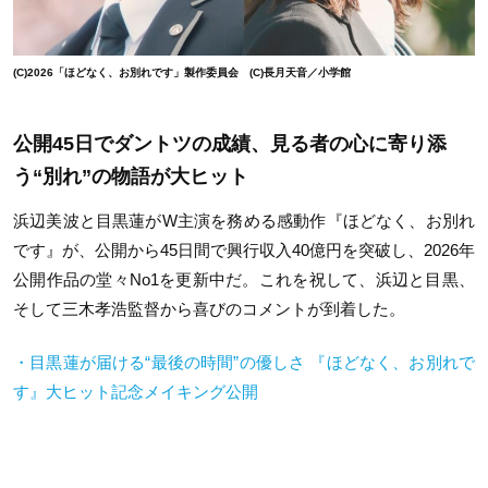
(C)2026「ほどなく、お別れです」製作委員会 (C)長月天音／小学館
公開45日でダントツの成績、見
る者の心に寄り添
う“別れ”の物語が大ヒット
浜辺美波と目黒蓮がW主演を務める感動作『ほどなく、お別れ
です』が、公開から45日間で興行収入40億円を突破し、2026年
公開作品の堂々No1を更新中だ。これを祝して、浜辺と目黒、
そして三木孝浩監督から喜びのコメントが到着した。
・目黒蓮が届ける“最後の時間”の優しさ 『ほどなく、お別れで
す』大ヒット記念メイキング公開