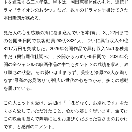
トを連発する三木孝浩。脚本は、岡田惠和監修のもと、連続ド
ラマ『ライオンのおやつ』など、数々のドラマを手掛けてきた
本田隆朗が務める。
見た人の心を感動の渦に巻き込んでいる本作は、3月22日まで
の公開45日間で観客動員299万8324人、ついに興行収入40億
8117万円を突破した。2026年公開作品で興行収入No.1を独走
中だ（興行通信社調べ）。公開からわずか45日間で、2026年公
開の全ジャンルの映画作品の中でもダントツの成績を収め、独
り勝ちの状態。その勢いは止まらず、美空と漆原の2人が織り
なす“最高のお見送り”が幅広い世代の心をつかみ、多くの感動
を届けている。
この大ヒットを受け、浜辺は「『ほどなく、お別れです』をた
くさん愛していただけたこと、心から嬉しく思います。全ては
この映画を選んで劇場に足をお運びくださった皆さまのおかげ
です」と感謝のコメント。