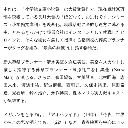
本作は、「小学館文庫小説賞」の大賞受賞作で、現在累計90万
部を突破している長月天音の「ほどなく、お別れです」シリー
ズ（小学館文庫刊）を映画化。就職活動に全敗し途方に暮れる
中、とあるきっかけで葬儀会社にインターンとして就職したヒ
ロインと、そんな彼女を厳しく指導する指南役の葬祭プランナ
ーがタッグを組み、“最高の葬儀”を目指す物語だ。
新人葬祭プランナー・清水美空を浜辺美波、美空をスカウトし
厳しく指導する葬祭プランナー・漆原礼二を目黒蓮（Snow
Man）が演じる。さらに、森田望智、古川琴音、北村匠海、志
田未来、渡邊圭祐、野波麻帆、西垣匠、久保史緒里、原田泰
造、光石研、鈴木浩介、永作博美、夏木マリら実力派キャスト
が集結する。
メガホンをとるのは、『アオハライド』（14年）『今夜、世界
からこの恋が消えても』（22年）など、青春映画を中心にヒッ