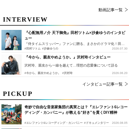
動画記事一覧
INTERVIEW
『心配無用ノ介 天下御免』田村ツトム×沙倉ゆうのインタビ
ュー
『侍タイムスリッパー』ファンに贈る、まさかのドラマ化！田村ツトム×沙倉ゆうのが語る『心配無用ノ介』撮影秘話
#田村ツトム
#沙倉ゆうの
2026.07.30
『今から、親友やめようか。』沢村玲インタビュー
沢村玲、親友から一線を越えて…理想の恋愛像について語る
#今から、親友やめようか。
#沢村玲
2026.06.20
インタビュー記事一覧
PICKUP
奇妙で自由な音楽家集団の真実とは？『エレファント6レコー
ディング・カンパニー』が教える“好き”を貫くDIY精神
#エレファント6レコーディング・カンパニー
#ドキュメンタリー
2026.08.05