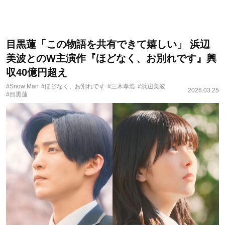
目黒蓮「この物語を共有できて嬉しい」 浜辺
美波とのW主演作『ほどなく、お別れです』興
収40億円超え
#Snow Man
#ほどなく、お別れです
#三木孝浩
#浜辺美波
2026.03.25
#目黒蓮