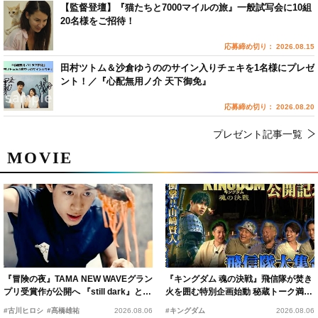
【監督登壇】『猫たちと7000マイルの旅』一般試写会に10組
20名様をご招待！
応募締め切り： 2026.08.15
田村ツトム＆沙倉ゆうののサイン入りチェキを1名様にプレゼ
ント！／『心配無用ノ介 天下御免』
応募締め切り： 2026.08.20
プレゼント記事一覧
MOVIE
『冒険の夜』TAMA NEW WAVEグラン
『キングダム 魂の決戦』飛信隊が焚き
プリ受賞作が公開へ 『still dark』と同
火を囲む特別企画始動 秘蔵トーク満載
時上映決定
の“キングダムキャンプ”開催
#古川ヒロシ
#髙橋雄祐
2026.08.06
#キングダム
2026.08.06