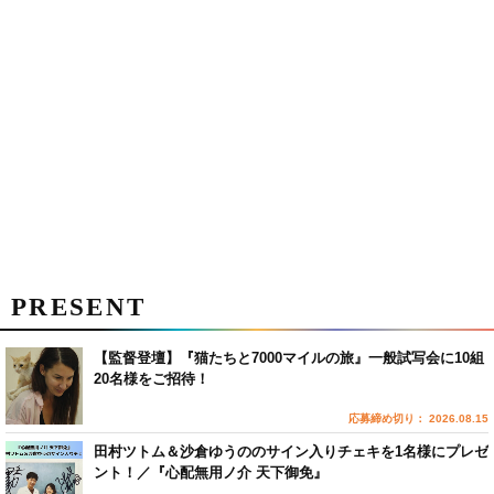
PRESENT
【監督登壇】『猫たちと7000マイルの旅』一般試写会に10組
20名様をご招待！
応募締め切り： 2026.08.15
田村ツトム＆沙倉ゆうののサイン入りチェキを1名様にプレゼ
ント！／『心配無用ノ介 天下御免』