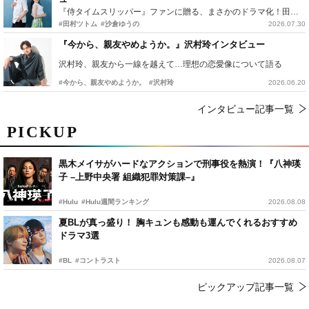
『侍タイムスリッパー』ファンに贈る、まさかのドラマ化！田村ツトム×沙倉ゆうのが語る『心配無用ノ介』撮影秘話
#田村ツトム
#沙倉ゆうの
2026.07.30
『今から、親友やめようか。』沢村玲インタビュー
沢村玲、親友から一線を越えて…理想の恋愛像について語る
#今から、親友やめようか。
#沢村玲
2026.06.20
インタビュー記事一覧
PICKUP
黒木メイサがハードなアクションで刑事役を熱演！『八神瑛
子 –上野中央署 組織犯罪対策課–』
#Hulu
#Hulu週間ランキング
2026.08.08
夏BLが真っ盛り！ 胸キュンも感動も運んでくれるおすすめ
ドラマ3選
#BL
#コントラスト
2026.08.07
ピックアップ記事一覧