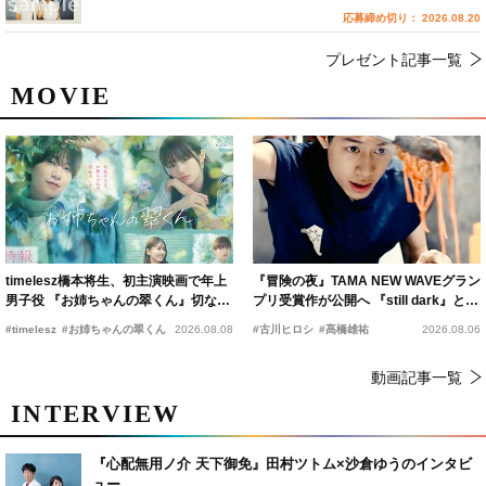
応募締め切り： 2026.08.20
プレゼント記事一覧
MOVIE
timelesz橋本将生、初主演映画で年上
『冒険の夜』TAMA NEW WAVEグラン
男子役 『お姉ちゃんの翠くん』切ない
プリ受賞作が公開へ 『still dark』と同
恋の幕開けを予感
時上映決定
#timelesz
#お姉ちゃんの翠くん
2026.08.08
#古川ヒロシ
#髙橋雄祐
2026.08.06
動画記事一覧
INTERVIEW
『心配無用ノ介 天下御免』田村ツトム×沙倉ゆうのインタビ
ュー