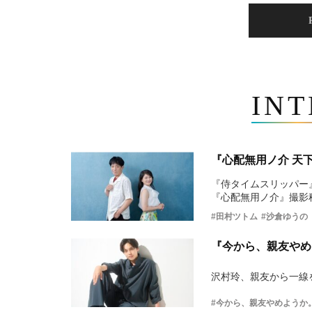
IN
『心配無用ノ介 天
『侍タイムスリッパー
『心配無用ノ介』撮影
#田村ツトム
#沙倉ゆうの
『今から、親友やめ
沢村玲、親友から一線
#今から、親友やめようか