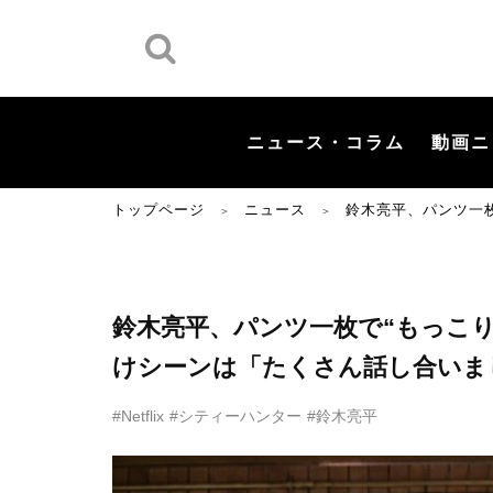
ニュース・コラム
動画ニ
トップページ
ニュース
鈴木亮平、パンツ一
＞
＞
鈴木亮平、パンツ一枚で“もっこ
けシーンは「たくさん話し合いま
#Netflix
#シティーハンター
#鈴木亮平