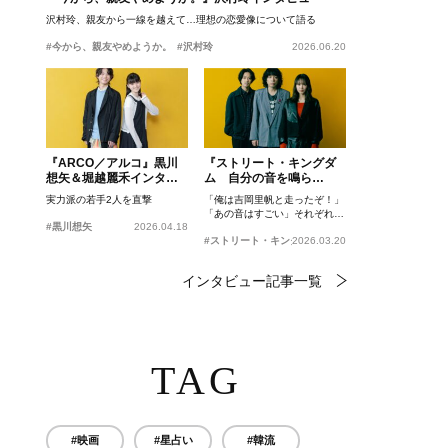
沢村玲、親友から一線を越えて…理想の恋愛像について語る
#今から、親友やめようか。
#沢村玲
2026.06.20
『ARCO／アルコ』黒川
『ストリート・キングダ
想矢＆堀越麗禾インタビ
ム 自分の音を鳴ら
ュー
せ。』峯田和伸、若葉竜
実力派の若手2人を直撃
「俺は吉岡里帆と走ったぞ！」
也、吉岡里帆インタビュ
「あの音はすごい」それぞれの
ー
#黒川想矢
2026.04.18
忘れがたいシーンとは？
#ストリート・キングダム 自分の音を鳴らせ。
2026.03.20
インタビュー記事一覧
TAG
#映画
#星占い
#韓流