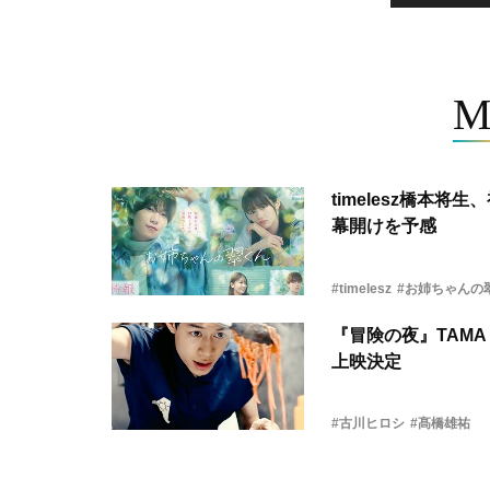
M
timelesz橋本
幕開けを予感
#timelesz
#お姉ちゃんの
『冒険の夜』TAMA 
上映決定
#古川ヒロシ
#髙橋雄祐