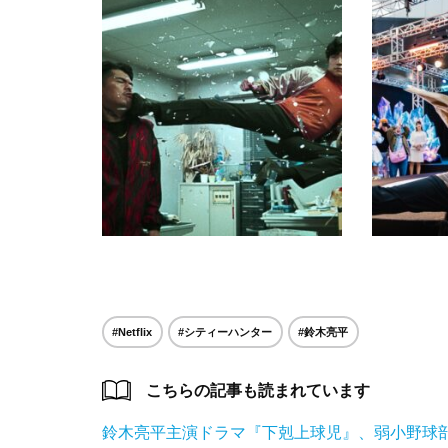
#Netflix
#シティーハンター
#鈴木亮平
こちらの記事も読まれています
鈴木亮平主演ドラマ『下剋上球児』、弱小野球