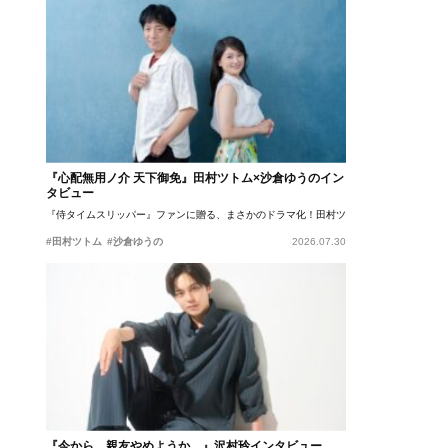
『心配無用ノ介 天下御免』田村ツトム×沙倉ゆうのイン
タビュー
『侍タイムスリッパー』ファンに贈る、まさかのドラマ化！田村ツトム×沙倉ゆうのが語
#田村ツトム
#沙倉ゆうの
2026.07.30
『今から、親友やめようか。』沢村玲インタビュー