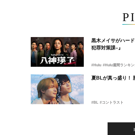
P
黒木メイサがハード
犯罪対策課–』
#Hulu
#Hulu週間ランキ
夏BLが真っ盛り！
#BL
#コントラスト