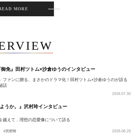
READ MORE
TERVIEW
下御免』田村ツトム×沙倉ゆうのインタビュー
』ファンに贈る、まさかのドラマ化！田村ツトム×沙倉ゆうのが語る
秘話
2026.07.30
ようか。』沢村玲インタビュー
を越えて…理想の恋愛像について語る
。
#沢村玲
2026.06.20