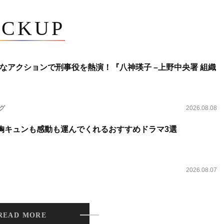
ICKUP
なアクションで刑事役を熱演！『八神瑛子 –上野中央署 組織
ング
2026.08.08
 胸キュンも感動も運んでくれるおすすめドラマ3選
2026.08.07
READ MORE