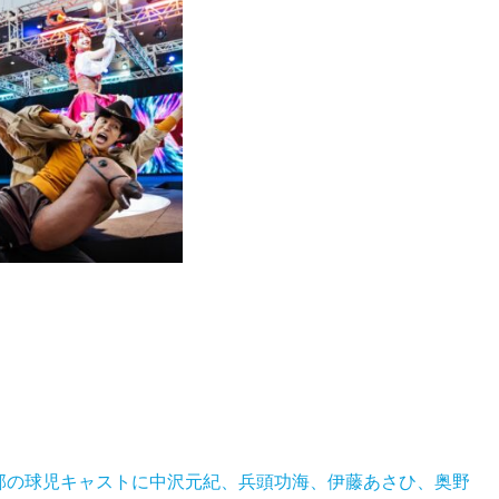
部の球児キャストに中沢元紀、兵頭功海、伊藤あさひ、奥野