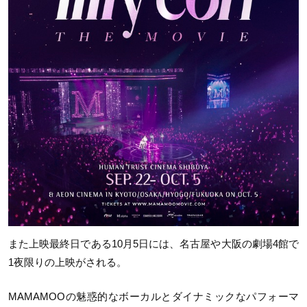
また上映最終日である
10
月
5
日には、名古屋や大阪の劇場4館で
1夜限りの上映がされる。
MAMAMOO
の魅惑的なボーカルとダイナミックなパフォーマ