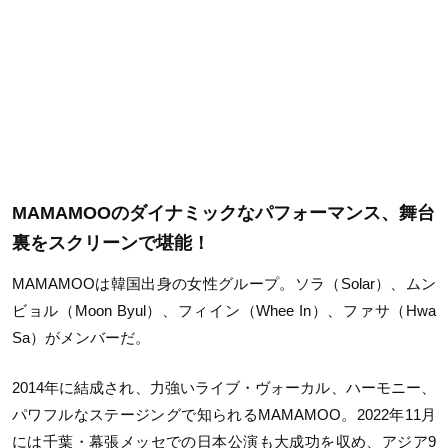
MAMAMOOのダイナミックなパフォーマンス、舞台
裏をスクリーンで堪能！
MAMAMOOは韓国出身の女性グループ。ソラ（
Solar
）、ムン
ビョル（
Moon Byul
）、フィイン（
Whee In
）、ファサ（
Hwa
Sa
）がメンバーだ。
2014年に結成され、力強いライブ・ヴォーカル、ハーモニー、
パワフルなステージングで知られる
MAMAMOO
。
2022
年
11
月
には千葉・幕張メッセでの日本公演も大成功を収め、アジア
9