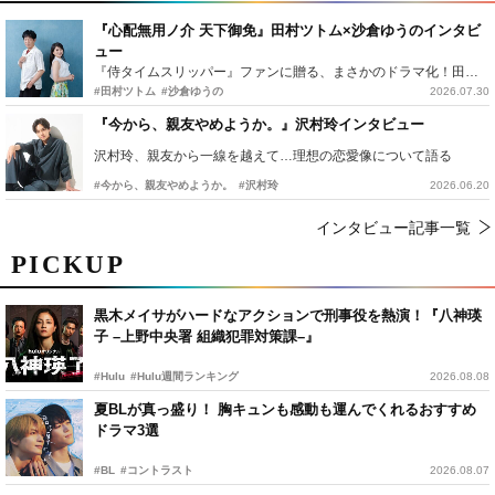
『心配無用ノ介 天下御免』田村ツトム×沙倉ゆうのインタビ
ュー
『侍タイムスリッパー』ファンに贈る、まさかのドラマ化！田村ツトム×沙倉ゆうのが語る『心配無用ノ介』撮影秘話
#田村ツトム
#沙倉ゆうの
2026.07.30
『今から、親友やめようか。』沢村玲インタビュー
沢村玲、親友から一線を越えて…理想の恋愛像について語る
#今から、親友やめようか。
#沢村玲
2026.06.20
インタビュー記事一覧
PICKUP
黒木メイサがハードなアクションで刑事役を熱演！『八神瑛
子 –上野中央署 組織犯罪対策課–』
#Hulu
#Hulu週間ランキング
2026.08.08
夏BLが真っ盛り！ 胸キュンも感動も運んでくれるおすすめ
ドラマ3選
#BL
#コントラスト
2026.08.07