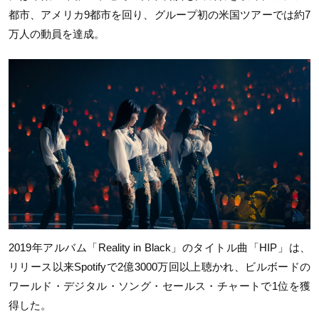
都市、アメリカ9都市を回り、グループ初の米国ツアーでは約
7
万人の動員を達成。
2019年アルバム「
Reality in Black」
のタイトル曲「
HIP
」は、
リリース以来
Spotify
で
2
億
3000
万回以上聴かれ、ビルボードの
ワールド・デジタル・ソング・セールス・チャートで
1
位を獲
得した。