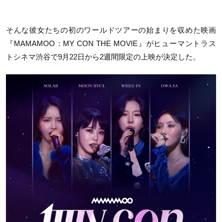
そんな彼女たちの初のワールドツアーの始まりを収めた映画
『
MAMAMOO
：
MY CON THE MOVIE
』がヒューマントラス
トシネマ渋谷で
9
月
22
日から2週間限定の上映が決定した。