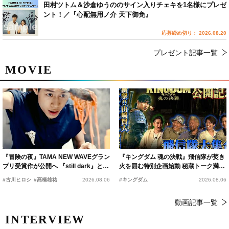
田村ツトム＆沙倉ゆうののサイン入りチェキを1名様にプレゼ
ント！／『心配無用ノ介 天下御免』
応募締め切り： 2026.08.20
プレゼント記事一覧
MOVIE
『冒険の夜』TAMA NEW WAVEグラン
『キングダム 魂の決戦』飛信隊が焚き
プリ受賞作が公開へ 『still dark』と同
火を囲む特別企画始動 秘蔵トーク満載
時上映決定
の“キングダムキャンプ”開催
#古川ヒロシ
#髙橋雄祐
2026.08.06
#キングダム
2026.08.06
動画記事一覧
INTERVIEW