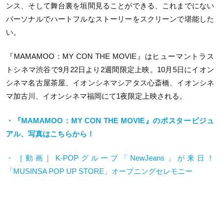
ンス、そして舞台裏を垣間見ることができる、これまでにない
パーソナルでハートフルなストーリーをスクリーンで堪能した
い。
『
MAMAMOO
：
MY CON THE MOVIE
』はヒューマントラス
トシネマ渋谷で
9
月
22
日より2週間限定上映。
10
月
5
日にイオン
シネマ名古屋茶屋、イオンシネマシアタス心斎橋、イオンシネ
マ加古川、イオンシネマ福岡にて
1
夜限定上映される。
・『MAMAMOO：MY CON THE MOVIE』のポスタービジュ
アル、写真はこちらから！
・［動画］
K-POP
グループ「
NewJeans
」が来日！
「
MUSINSA POP UP STORE
」オープニングセレモニー