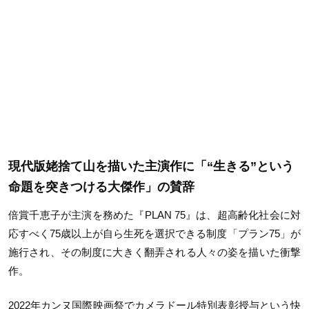
現代版姥捨て山を描いた主演作に「“生きる”という
命題を突きつける大傑作」の賛辞
倍賞千恵子が主演を務めた『
PLAN 75
』は、超高齢化社会に対
応すべく
75
歳以上が自ら生死を選択できる制度「プラン
75
」が
施行され、その制度に大きく翻弄される人々の姿を描いた衝撃
作。
2022
年カンヌ国際映画祭でカメラドール特別表彰授与という快