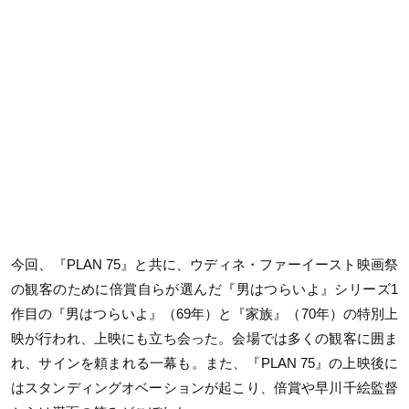
今回、『
PLAN 75
』と共に、ウディネ・ファーイースト映画祭
の観客のために倍賞自らが選んだ『男はつらいよ』シリーズ
1
作目の『男はつらいよ』（
69
年）と『家族』（
70
年）の特別上
映が行われ、上映にも立ち会った。会場では多くの観客に囲ま
れ、サインを頼まれる一幕も。また、『
PLAN 75
』の上映後に
はスタンディングオベーションが起こり、倍賞や早川千絵監督