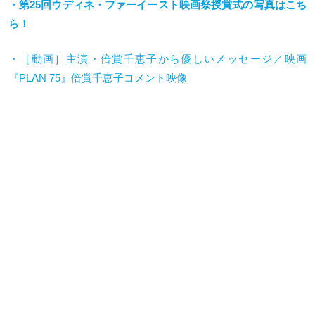
・第25回ウディネ・ファーイースト映画祭授賞式の写真はこち
ら！
・［動画］主演・倍賞千恵子から優しいメッセージ／映画
『
PLAN 75
』倍賞千恵子コメント映像