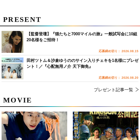
PRESENT
【監督登壇】『猫たちと7000マイルの旅』一般試写会に10組
20名様をご招待！
応募締め切り： 2026.08.15
田村ツトム＆沙倉ゆうののサイン入りチェキを1名様にプレゼ
ント！／『心配無用ノ介 天下御免』
応募締め切り： 2026.08.20
プレゼント記事一覧
MOVIE