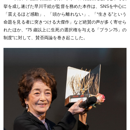
挙を成し遂げた早川千絵が監督を務めた本作は、
SNS
を中心に
「震えるほど感動」、「頭から離れない」、「
“
生きる
”
という
命題を見る者に突きつける大傑作」など絶賛の声が多く寄せら
れたほか、“
75
歳以上に生死の選択権を与える「プラン
75
」の
制度
”
に対して、賛否両論を巻き起こした。