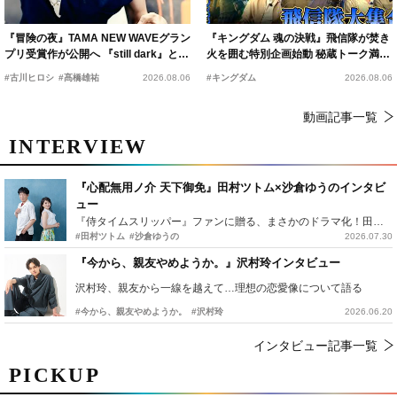
『冒険の夜』TAMA NEW WAVEグラン
『キングダム 魂の決戦』飛信隊が焚き
プリ受賞作が公開へ 『still dark』と同
火を囲む特別企画始動 秘蔵トーク満載
時上映決定
の“キングダムキャンプ”開催
#古川ヒロシ
#髙橋雄祐
2026.08.06
#キングダム
2026.08.06
動画記事一覧
INTERVIEW
『心配無用ノ介 天下御免』田村ツトム×沙倉ゆうのインタビ
ュー
『侍タイムスリッパー』ファンに贈る、まさかのドラマ化！田村ツトム×沙倉ゆうのが語る『心配無用ノ介』撮影秘話
#田村ツトム
#沙倉ゆうの
2026.07.30
『今から、親友やめようか。』沢村玲インタビュー
沢村玲、親友から一線を越えて…理想の恋愛像について語る
#今から、親友やめようか。
#沢村玲
2026.06.20
インタビュー記事一覧
PICKUP