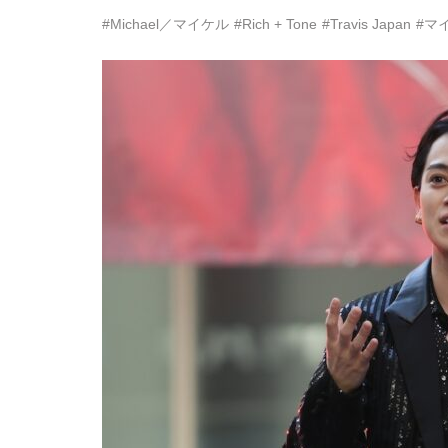
#Michael／マイケル
#Rich + Tone
#Travis Japan
#マ