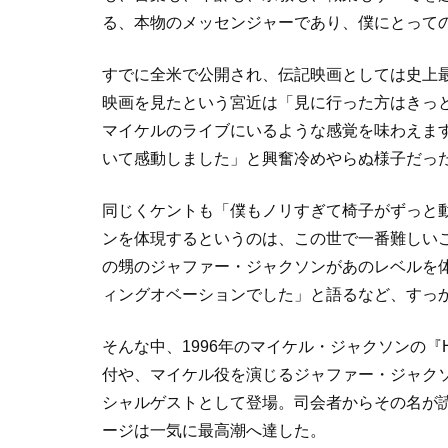
る、本物のメッセンジャーであり、僕にとって
すでに全米で公開され、伝記映画としては史上
映画を見たという宮近は「見に行った方はきっ
マイケルのライブにいるような感覚を味わえます
いて感動しました」と興奮冷めやらぬ様子だっ
同じくケントも「僕もノリすぎて椅子がずっと動
ンを体現するというのは、この世で一番難しい
の甥のジャファー・ジャクソンがあのレベルを
ィングオベーションでした」と語るなど、すっ
そんな中、1996年のマイケル・ジャクソンの『HI
付や、マイケル役を演じるジャファー・ジャクソンの
シャルゲストとして登場。司会者からその名が
ージは一気に最高潮へ達した。