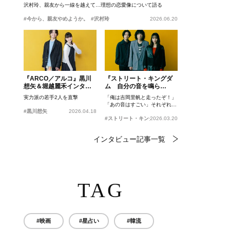
沢村玲、親友から一線を越えて…理想の恋愛像について語る
#今から、親友やめようか。
#沢村玲
2026.06.20
『ARCO／アルコ』黒川
『ストリート・キングダ
想矢＆堀越麗禾インタビ
ム 自分の音を鳴ら
ュー
せ。』峯田和伸、若葉竜
実力派の若手2人を直撃
「俺は吉岡里帆と走ったぞ！」
也、吉岡里帆インタビュ
「あの音はすごい」それぞれの
ー
#黒川想矢
2026.04.18
忘れがたいシーンとは？
#ストリート・キングダム 自分の音を鳴らせ。
2026.03.20
インタビュー記事一覧
TAG
#映画
#星占い
#韓流