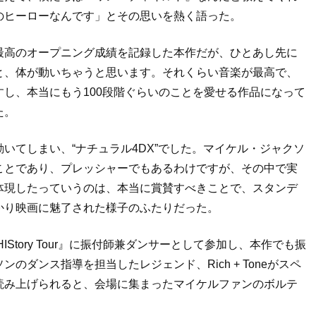
のヒーローなんです」とその思いを熱く語った。
最高のオープニング成績を記録した本作だが、ひとあし先に
と、体が動いちゃうと思います。それくらい音楽が最高で、
し、本当にもう100段階ぐらいのことを愛せる作品になって
た。
いてしまい、“ナチュラル4DX”でした。マイケル・ジャクソ
ことであり、プレッシャーでもあるわけですが、その中で実
体現したっていうのは、本当に賞賛すべきことで、スタンデ
かり映画に魅了された様子のふたりだった。
Story Tour』に振付師兼ダンサーとして参加し、本作でも振
ダンス指導を担当したレジェンド、Rich + Toneがスペ
読み上げられると、会場に集まったマイケルファンのボルテ