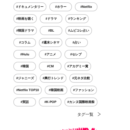
#ドキュメンタリー
#ホラー
#Netflix
#映画を聴く
#ドラマ
#ランキング
#韓国ドラマ
#BL
#ムビコレ占い
#コラム
#週末シネマ
#占い
#Hulu
#アニメ
#セレブ
#韓国
#CM
#アカデミー賞
#ジャニーズ
#興行トレンド
#元ネタ比較
#Netflix TOP10
#韓国映画
#ファッション
#実話
#K-POP
#カンヌ国際映画祭
タグ一覧