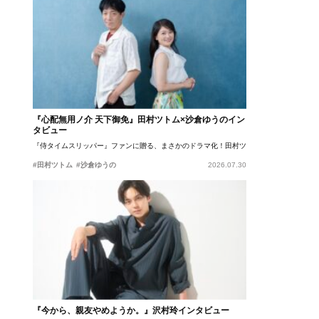
『心配無用ノ介 天下御免』田村ツトム×沙倉ゆうのイン
タビュー
『侍タイムスリッパー』ファンに贈る、まさかのドラマ化！田村ツトム×沙倉ゆうのが語
#田村ツトム
#沙倉ゆうの
2026.07.30
『今から、親友やめようか。』沢村玲インタビュー