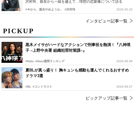
沢村玲、親友から一線を越えて…理想の恋愛像について語る
#今から、親友やめようか。
#沢村玲
2026.06.20
インタビュー記事一覧
PICKUP
黒木メイサがハードなアクションで刑事役を熱演！『八神瑛
子 –上野中央署 組織犯罪対策課–』
#Hulu
#Hulu週間ランキング
2026.08.08
夏BLが真っ盛り！ 胸キュンも感動も運んでくれるおすすめ
ドラマ3選
#BL
#コントラスト
2026.08.07
ピックアップ記事一覧