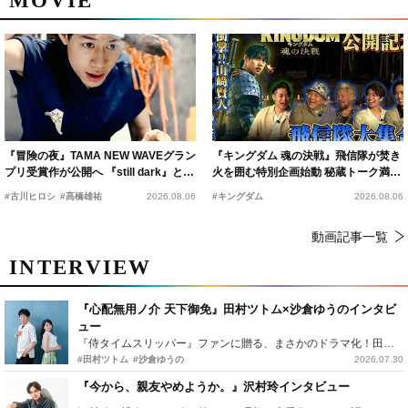
MOVIE
『冒険の夜』TAMA NEW WAVEグラン
『キングダム 魂の決戦』飛信隊が焚き
プリ受賞作が公開へ 『still dark』と同
火を囲む特別企画始動 秘蔵トーク満載
時上映決定
の“キングダムキャンプ”開催
#古川ヒロシ
#髙橋雄祐
2026.08.06
#キングダム
2026.08.06
動画記事一覧
INTERVIEW
『心配無用ノ介 天下御免』田村ツトム×沙倉ゆうのインタビ
ュー
『侍タイムスリッパー』ファンに贈る、まさかのドラマ化！田村ツトム×沙倉ゆうのが語る『心配無用ノ介』撮影秘話
#田村ツトム
#沙倉ゆうの
2026.07.30
『今から、親友やめようか。』沢村玲インタビュー