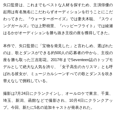
矢口監督は、これまでもベストな人材を探すため、主演俳優の
起用は有名無名にこだわらずオーディションを行うことにこだ
わってきた。『ウォーターボーイズ』では妻夫木聡、『スウィ
ングガールズ』では上野樹里、『ハッピーフライト』では綾瀬
はるかがオーディションを勝ち抜き主役の座を獲得してきた。
本作で、矢口監督に「宝物を発見した」と言わしめ、選ばれた
のは、歌とダンスができる約500人の応募者の中から、主役の
座を勝ち取った三吉彩花。2017年までSeventeen誌のトップモ
デルとして絶大な人気を誇り、「女子高生のカリスマ」とも呼
ばれる彼女が、ミュージカルシーンすべての歌とダンスを吹き
替えなしで挑戦している。
撮影は7月24日にクランクインし、オールロケで東京、千葉、
埼玉、新潟、函館などで撮影され、10月4日にクランクアッ
プ。今回、新たに5名の追加キャストが発表された。