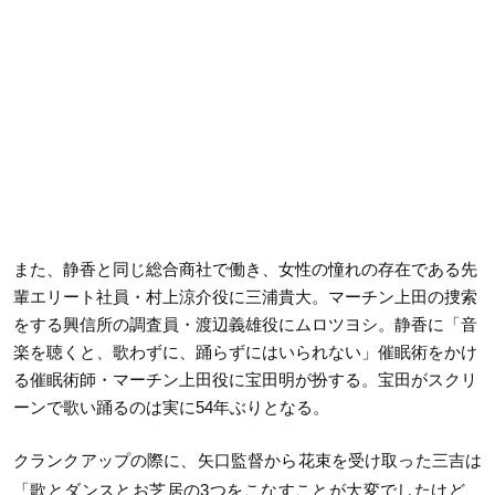
また、静香と同じ総合商社で働き、女性の憧れの存在である先
輩エリート社員・村上涼介役に三浦貴大。マーチン上田の捜索
をする興信所の調査員・渡辺義雄役にムロツヨシ。静香に「音
楽を聴くと、歌わずに、踊らずにはいられない」催眠術をかけ
る催眠術師・マーチン上田役に宝田明が扮する。宝田がスクリ
ーンで歌い踊るのは実に54年ぶりとなる。
クランクアップの際に、矢口監督から花束を受け取った三吉は
「歌とダンスとお芝居の3つをこなすことが大変でしたけど、