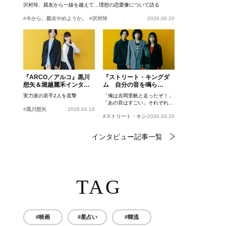
沢村玲、親友から一線を越えて…理想の恋愛像について語る
#今から、親友やめようか。
#沢村玲
2026.06.20
『ARCO／アルコ』黒川
『ストリート・キングダ
想矢＆堀越麗禾インタビ
ム 自分の音を鳴ら
ュー
せ。』峯田和伸、若葉竜
実力派の若手2人を直撃
「俺は吉岡里帆と走ったぞ！」
也、吉岡里帆インタビュ
「あの音はすごい」それぞれの
ー
#黒川想矢
2026.04.18
忘れがたいシーンとは？
#ストリート・キングダム 自分の音を鳴らせ。
2026.03.20
インタビュー記事一覧
TAG
#映画
#星占い
#韓流