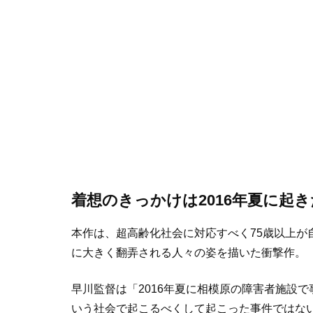
着想のきっかけは2016年夏に起
本作は、
超高齢化社会に対応すべく
75
歳以上が
に大きく翻弄される人々の姿を描いた衝撃作
。
早川監督は「
2016
年夏に相模原の障害者施設で
いう社会で起こるべくして起こった事件ではな