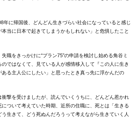
08
年に帰国後、どんどん生きづらい社会になっていると感じ
が本当に日本で起きてしまうかもしれない」と危惧したこと
失職をきっかけに“プラン
75
”の申請を検討し始める角谷ミ
るのではなくて、見ている人が感情移入して『この人に生き
がある主人公にしたい」と思ったとき真っ先に浮かんだの
は衝撃を受けましたが、読んでいくうちに、どんどん惹かれ
死について考えていた時期、近所の住職に、死とは「生きる
どう生きて、どう死ぬんだろうって考えながら生きていく人