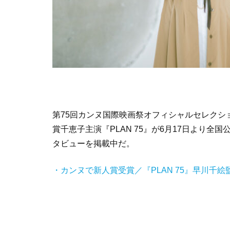
第
75
回カンヌ国際映画祭オフィシャルセレクシ
賞千恵子主演『
PLAN 75
』が
6
月
17
日より全国
タビューを掲載中だ。
・カンヌで新人賞受賞／『PLAN 75』早川千