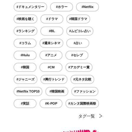
#ドキュメンタリー
#ホラー
#Netflix
#映画を聴く
#ドラマ
#韓国ドラマ
#ランキング
#BL
#ムビコレ占い
#コラム
#週末シネマ
#占い
#Hulu
#アニメ
#セレブ
#韓国
#CM
#アカデミー賞
#ジャニーズ
#興行トレンド
#元ネタ比較
#Netflix TOP10
#韓国映画
#ファッション
#実話
#K-POP
#カンヌ国際映画祭
タグ一覧