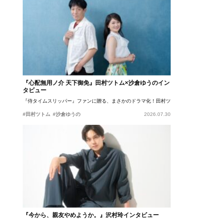
『心配無用ノ介 天下御免』田村ツトム×沙倉ゆうのイン
タビュー
『侍タイムスリッパー』ファンに贈る、まさかのドラマ化！田村ツトム×沙倉ゆうのが語
#田村ツトム
#沙倉ゆうの
2026.07.30
『今から、親友やめようか。』沢村玲インタビュー