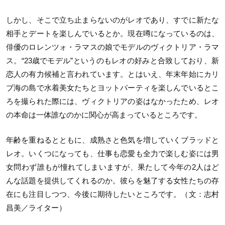
しかし、そこで立ち止まらないのがレオであり、すでに新たな
相手とデートを楽しんでいるとか。現在噂になっているのは、
俳優のロレンツォ・ラマスの娘でモデルのヴィクトリア・ラマ
ス。“23歳でモデル”というのもレオの好みと合致しており、新
恋人の有力候補と言われています。とはいえ、年末年始にカリ
ブ海の島で水着美女たちとヨットパーティを楽しんでいるとこ
ろを撮られた際には、ヴィクトリアの姿はなかったため、レオ
の本命は一体誰なのかに関心が高まっているところです。
年齢を重ねるとともに、成熟さと色気を増していくブラッドと
レオ。いくつになっても、仕事も恋愛も全力で楽しむ姿には男
女問わず誰もが憧れてしまいますが、果たして今年の2人はど
んな話題を提供してくれるのか。彼らを魅了する女性たちの存
在にも注目しつつ、今後に期待したいところです。（文：志村
昌美／ライター）