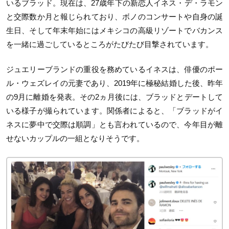
いるブラッド。現在は、27歳年下の新恋人イネス・デ・ラモン
と交際数か月と報じられており、ボノのコンサートや自身の誕
生日、そして年末年始にはメキシコの高級リゾートでバカンス
を一緒に過ごしているところがたびたび目撃されています。
ジュエリーブランドの重役を務めているイネスは、俳優のポー
ル・ウェズレイの元妻であり、2019年に極秘結婚した後、昨年
の9月に離婚を発表。その2ヵ月後には、ブラッドとデートして
いる様子が撮られています。関係者によると、「ブラッドがイ
ネスに夢中で交際は順調」とも言われているので、今年目が離
せないカップルの一組となりそうです。