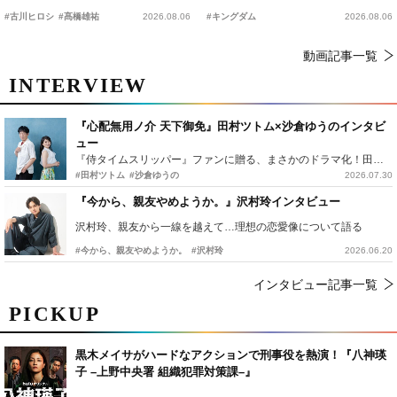
時上映決定
の“キングダムキャンプ”開催
#古川ヒロシ
#髙橋雄祐
2026.08.06
#キングダム
2026.08.06
動画記事一覧
INTERVIEW
『心配無用ノ介 天下御免』田村ツトム×沙倉ゆうのインタビ
ュー
『侍タイムスリッパー』ファンに贈る、まさかのドラマ化！田村ツトム×沙倉ゆうのが語る『心配無用ノ介』撮影秘話
#田村ツトム
#沙倉ゆうの
2026.07.30
『今から、親友やめようか。』沢村玲インタビュー
沢村玲、親友から一線を越えて…理想の恋愛像について語る
#今から、親友やめようか。
#沢村玲
2026.06.20
インタビュー記事一覧
PICKUP
黒木メイサがハードなアクションで刑事役を熱演！『八神瑛
子 –上野中央署 組織犯罪対策課–』