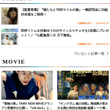
【監督登壇】『猫たちと7000マイルの旅』一般試写会に10組
20名様をご招待！
応募締め切り： 2026.08.15
田村ツトム＆沙倉ゆうののサイン入りチェキを1名様にプレゼ
ント！／『心配無用ノ介 天下御免』
応募締め切り： 2026.08.20
プレゼント記事一覧
MOVIE
『冒険の夜』TAMA NEW WAVEグラン
『キングダム 魂の決戦』飛信隊が焚き
プリ受賞作が公開へ 『still dark』と同
火を囲む特別企画始動 秘蔵トーク満載