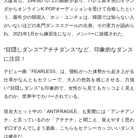
大阪育ち。15年間バレエの経験があり、バレエ留学先のオラン
ダからオンラインK-POPオーディションを受けて合格したとい
う。最年少の韓国人、ホン・ユンチェは、韓国では知らない人
がいないほどの名門ダンススクールの出身。その実力が認めら
れ、2021年1月から練習生になり、メンバーに抜擢された。
“目隠しダンス”“アチチダンス”など、印象的なダンス
に注目！
デビュー曲「FEARLESS」は、寝転がった体勢から起き上がる
仕草がなんともセクシーで、大人の色気を感じさせる。力強
い“目隠しダンス”も印象的で、女性から見てもカッコよく見え
るのか、世界中でカバーされている。
現在大ヒット中の「ANTIFRAGILE」も実際には「アンチアン
チ」と言っているのが「アチチチ」と聞こえ、覚えやすく思わ
ず口ずさんでしまう楽曲。こちらもセクシーカッコいいダンス
は健在だ。