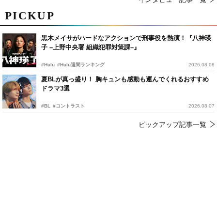
PICKUP
黒木メイサがハードなアクションで刑事役を熱演！『八神瑛
子 –上野中央署 組織犯罪対策課–』
#Hulu
#Hulu週間ランキング
2026.08.08
夏BLが真っ盛り！ 胸キュンも感動も運んでくれるおすすめ
ドラマ3選
#BL
#コントラスト
2026.08.07
ピックアップ記事一覧