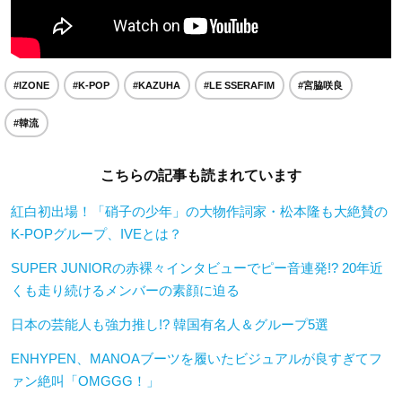
#IZONE
#K-POP
#KAZUHA
#LE SSERAFIM
#宮脇咲良
#韓流
こちらの記事も読まれています
紅白初出場！「硝子の少年」の大物作詞家・松本隆も大絶賛の
K-POPグループ、IVEとは？
SUPER JUNIORの赤裸々インタビューでピー音連発!? 20年近
くも走り続けるメンバーの素顔に迫る
日本の芸能人も強力推し!? 韓国有名人＆グループ5選
ENHYPEN、MANOAブーツを履いたビジュアルが良すぎてフ
ァン絶叫「OMGGG！」