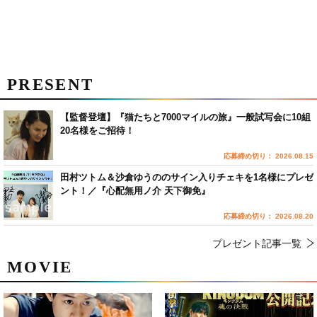
PRESENT
【監督登壇】『猫たちと7000マイルの旅』一般試写会に10組
20名様をご招待！
応募締め切り： 2026.08.15
田村ツトム＆沙倉ゆうののサイン入りチェキを1名様にプレゼ
ント！／『心配無用ノ介 天下御免』
応募締め切り： 2026.08.20
プレゼント記事一覧
MOVIE