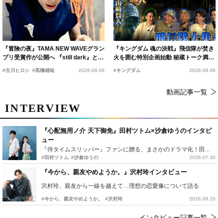
『冒険の夜』TAMA NEW WAVEグラン
『キングダム 魂の決戦』飛信隊が焚き
プリ受賞作が公開へ 『still dark』と同
火を囲む特別企画始動 秘蔵トーク満載
時上映決定
の“キングダムキャンプ”開催
#古川ヒロシ
#髙橋雄祐
2026.08.06
#キングダム
2026.08.06
動画記事一覧
INTERVIEW
『心配無用ノ介 天下御免』田村ツトム×沙倉ゆうのインタビ
ュー
『侍タイムスリッパー』ファンに贈る、まさかのドラマ化！田村ツトム×沙倉ゆうのが語る『心配無用ノ介』撮影秘話
#田村ツトム
#沙倉ゆうの
2026.07.30
『今から、親友やめようか。』沢村玲インタビュー
沢村玲、親友から一線を越えて…理想の恋愛像について語る
#今から、親友やめようか。
#沢村玲
2026.06.20
インタビュー記事一覧