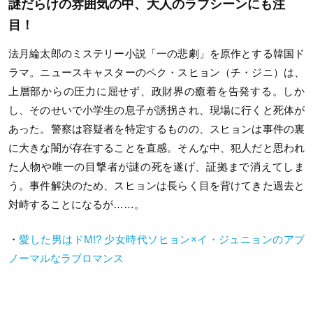
謎だらけの雰囲気の中、大人のラブシーンにも注
目！
法月綸太郎のミステリー小説「一の悲劇」を原作とする韓国ド
ラマ。ニュースキャスターのペク・スヒョン（チ・ジニ）は、
上層部からの圧力に屈せず、政財界の癒着を告発する。しか
し、そのせいで小学生の息子が誘拐され、現場に行くと死体が
あった。警察は容疑者を特定するものの、スヒョンは事件の裏
に大きな闇が存在することを直感。そんな中、犯人だと思われ
た人物や唯一の目撃者が謎の死を遂げ、証拠まで消えてしま
う。事件解決のため、スヒョンは長らく目を背けてきた過去と
対峙することになるが……。
・
愛した男はドM!? 少女時代ソヒョン×イ・ジュニョンのアブ
ノーマルなラブロマンス