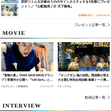
田村ツトム＆沙倉ゆうののサイン入りチェキを1名様にプレゼ
ント！／『心配無用ノ介 天下御免』
応募締め切り： 2026.08.20
プレゼント記事一覧
MOVIE
『冒険の夜』TAMA NEW WAVEグラン
『キングダム 魂の決戦』飛信隊が焚き
プリ受賞作が公開へ 『still dark』と同
火を囲む特別企画始動 秘蔵トーク満載
時上映決定
の“キングダムキャンプ”開催
#古川ヒロシ
#髙橋雄祐
2026.08.06
#キングダム
2026.08.06
動画記事一覧
INTERVIEW