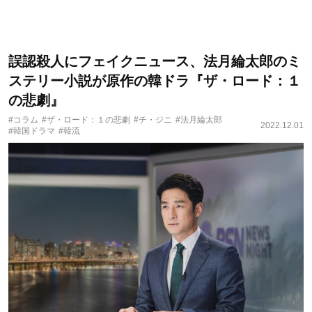
誤認殺人にフェイクニュース、法月綸太郎のミ
ステリー小説が原作の韓ドラ『ザ・ロード：１
の悲劇』
#コラム
#ザ・ロード：１の悲劇
#チ・ジニ
#法月綸太郎
2022.12.01
#韓国ドラマ
#韓流