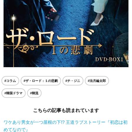
#コラム
#ザ・ロード：１の悲劇
#チ・ジニ
#法月綸太郎
#韓国ドラマ
#韓流
こちらの記事も読まれています
ワケあり男女が一つ屋根の下!? 王道ラブストーリー『初恋は初
めてなので』