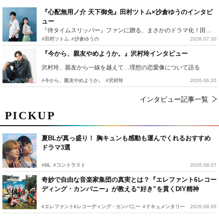
『心配無用ノ介 天下御免』田村ツトム×沙倉ゆうのインタビ
ュー
『侍タイムスリッパー』ファンに贈る、まさかのドラマ化！田村ツトム×沙倉ゆうのが語る『心配無用ノ介』撮影秘話
#田村ツトム
#沙倉ゆうの
2026.07.30
『今から、親友やめようか。』沢村玲インタビュー
沢村玲、親友から一線を越えて…理想の恋愛像について語る
#今から、親友やめようか。
#沢村玲
2026.06.20
インタビュー記事一覧
PICKUP
夏BLが真っ盛り！ 胸キュンも感動も運んでくれるおすすめ
ドラマ3選
#BL
#コントラスト
2026.08.07
奇妙で自由な音楽家集団の真実とは？『エレファント6レコー
ディング・カンパニー』が教える“好き”を貫くDIY精神
#エレファント6レコーディング・カンパニー
#ドキュメンタリー
2026.08.05