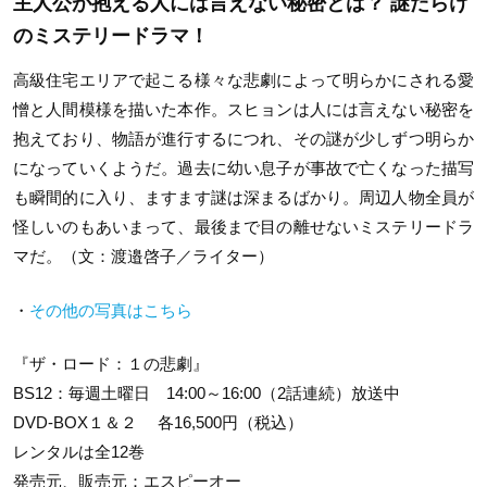
主人公が抱える人には言えない秘密とは？ 謎だらけ
のミステリードラマ！
高級住宅エリアで起こる様々な悲劇によって明らかにされる愛
憎と人間模様を描いた本作。スヒョンは人には言えない秘密を
抱えており、物語が進行するにつれ、その謎が少しずつ明らか
になっていくようだ。過去に幼い息子が事故で亡くなった描写
も瞬間的に入り、ますます謎は深まるばかり。周辺人物全員が
怪しいのもあいまって、最後まで目の離せないミステリードラ
マだ。（文：渡邉啓子／ライター）
・
その他の写真はこちら
『ザ・ロード：１の悲劇』
BS12：毎週土曜日 14:00～16:00（2話連続）放送中
DVD-BOX１＆２ 各16,500円（税込）
レンタルは全12巻
発売元、販売元：エスピーオー