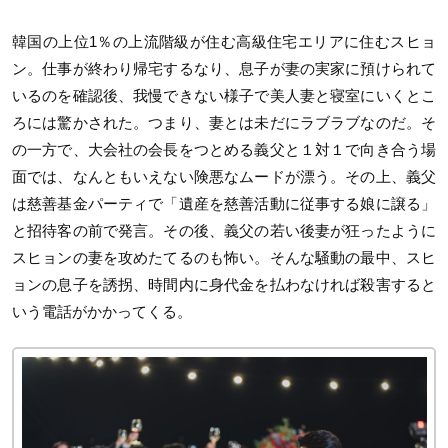
韓国の上位1％の上流階級が住む高級住宅エリアに住むスヒョ
ン。仕事が終わり帰宅するなり、息子が妻の実家に預けられて
いるのを確認後、我慢できない様子で美人妻と寝室にいくとこ
ろには驚かされた。つまり、妻とは未だにラブラブなのだ。そ
の一方で、大会社の会長をつとめる義父と１対１で向き合う場
面では、なんともいえない険悪なムードが漂う。その上、義父
は慈善基金パーティで「遺産を慈善活動に従事する娘に譲る」
と招待客の前で発言。その後、義父の若い後妻が狂ったように
スヒョンの妻を攻めたてるのも怖い。そんな騒動の最中、スヒ
ョンの息子を誘拐、時間内に身代金を払わなければ殺害すると
いう電話がかかってくる。