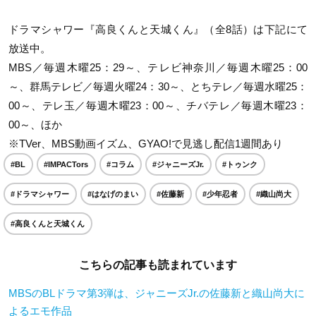
ドラマシャワー『高良くんと天城くん』（全8話）は下記にて
放送中。
MBS／毎週木曜25：29～、テレビ神奈川／毎週木曜25：00
～、群馬テレビ／毎週火曜24：30～、とちテレ／毎週水曜25：
00～、テレ玉／毎週木曜23：00～、チバテレ／毎週木曜23：
00～、ほか
※TVer、MBS動画イズム、GYAO!で見逃し配信1週間あり
#BL
#IMPACTors
#コラム
#ジャニーズJr.
#トゥンク
#ドラマシャワー
#はなげのまい
#佐藤新
#少年忍者
#織山尚大
#高良くんと天城くん
こちらの記事も読まれています
MBSのBLドラマ第3弾は、ジャニーズJr.の佐藤新と織山尚大に
よるエモ作品