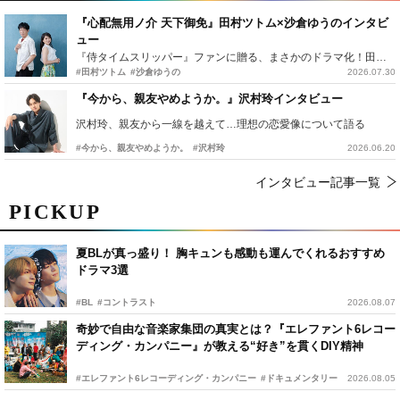
『心配無用ノ介 天下御免』田村ツトム×沙倉ゆうのインタビ
ュー
『侍タイムスリッパー』ファンに贈る、まさかのドラマ化！田村ツトム×沙倉ゆうのが語る『心配無用ノ介』撮影秘話
#田村ツトム
#沙倉ゆうの
2026.07.30
『今から、親友やめようか。』沢村玲インタビュー
沢村玲、親友から一線を越えて…理想の恋愛像について語る
#今から、親友やめようか。
#沢村玲
2026.06.20
インタビュー記事一覧
PICKUP
夏BLが真っ盛り！ 胸キュンも感動も運んでくれるおすすめ
ドラマ3選
#BL
#コントラスト
2026.08.07
奇妙で自由な音楽家集団の真実とは？『エレファント6レコー
ディング・カンパニー』が教える“好き”を貫くDIY精神
#エレファント6レコーディング・カンパニー
#ドキュメンタリー
2026.08.05