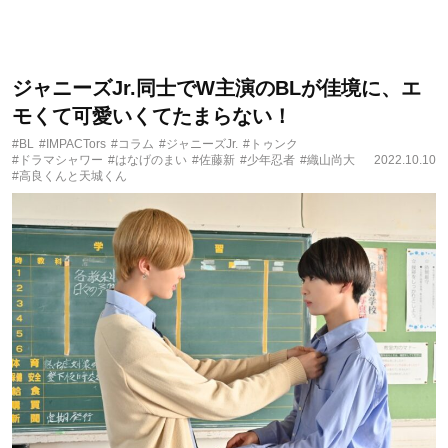
ジャニーズJr.同士でW主演のBLが佳境に、エ
モくて可愛いくてたまらない！
#BL
#IMPACTors
#コラム
#ジャニーズJr.
#トゥンク
#ドラマシャワー
#はなげのまい
#佐藤新
#少年忍者
#織山尚大
2022.10.10
#高良くんと天城くん