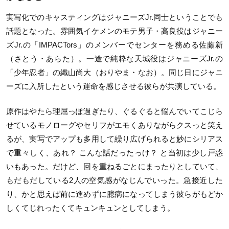
実写化でのキャスティングはジャニーズJr.同士ということでも
話題となった。雰囲気イケメンのモテ男子・高良役はジャニー
ズJr.の「IMPACTors」のメンバーでセンターを務める佐藤新
（さとう・あらた）。一途で純粋な天城役はジャニーズJr.の
「少年忍者」の織山尚大（おりやま・なお）。同じ日にジャニ
ーズに入所したという運命を感じさせる彼らが共演している。
原作はやたら理屈っぽ過ぎたり、ぐるぐると悩んでいてこじら
せているモノローグやセリフがエモくありながらクスっと笑え
るが、実写でアップも多用して繰り広げられると妙にシリアス
で重々しく、あれ？ こんな話だったっけ？ と当初は少し戸惑
いもあった。だけど、回を重ねるごとにまったりとしていて、
もだもだしている2人の空気感がなじんでいった。急接近した
り、かと思えば前に進めずに臆病になってしまう彼らがもどか
しくてじれったくてキュンキュンとしてしまう。