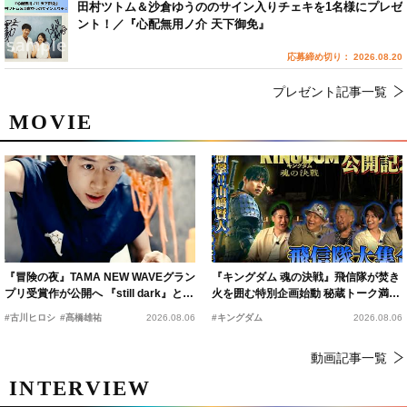
田村ツトム＆沙倉ゆうののサイン入りチェキを1名様にプレゼ
ント！／『心配無用ノ介 天下御免』
応募締め切り： 2026.08.20
プレゼント記事一覧
MOVIE
『冒険の夜』TAMA NEW WAVEグラン
『キングダム 魂の決戦』飛信隊が焚き
プリ受賞作が公開へ 『still dark』と同
火を囲む特別企画始動 秘蔵トーク満載
時上映決定
の“キングダムキャンプ”開催
#古川ヒロシ
#髙橋雄祐
2026.08.06
#キングダム
2026.08.06
動画記事一覧
INTERVIEW