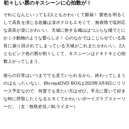
初々しい唇のキスシーンに心拍数が！
それになんといっても2人ともかわいくて眼福！ 髪色を明るく
して高良を演じる佐藤は涙ボクロもエモくて、無表情で塩対応
な高良が逆にかわいい。天城に扮する織山はつぶらな瞳でとに
かく小動物のような愛らしさ！ 心のなかではこじらせている高
良に振り回されてしまっている天城がこれまたかわいい。2人
ともピンク色の唇が初々しくて、キスシーンはドキドキと心拍
数上がってしまう。
彼らの日常はいつまででも見ていられるから、終わってしまう
のはもったいない。Blu-ray&DVD BOXは2023年3月8日にリリ
ース予定なので、何度でも見たい方はぜひ。手元に置いて好き
な時に摂取したくなるエモくてかわいいボーイズラブストーリ
ーだ。（文：牧島史佳／BLライター）