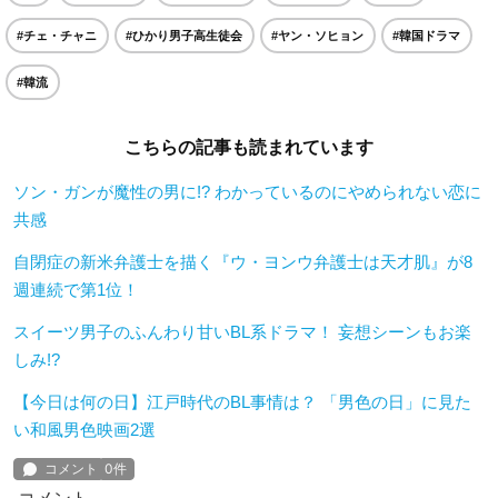
#チェ・チャニ
#ひかり男子高生徒会
#ヤン・ソヒョン
#韓国ドラマ
#韓流
こちらの記事も読まれています
ソン・ガンが魔性の男に!? わかっているのにやめられない恋に
共感
自閉症の新米弁護士を描く『ウ・ヨンウ弁護士は天才肌』が8
週連続で第1位！
スイーツ男子のふんわり甘いBL系ドラマ！ 妄想シーンもお楽
しみ!?
【今日は何の日】江戸時代のBL事情は？ 「男色の日」に見た
い和風男色映画2選