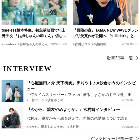
timelesz橋本将生、初主演映画で年上
『冒険の夜』TAMA NEW WAVEグラン
男子役 『お姉ちゃんの翠くん』切ない
プリ受賞作が公開へ 『still dark』と同
恋の幕開けを予感
時上映決定
#timelesz
#お姉ちゃんの翠くん
2026.08.08
#古川ヒロシ
#髙橋雄祐
2026.08.06
動画記事一覧
INTERVIEW
『心配無用ノ介 天下御免』田村ツトム×沙倉ゆうのインタビ
ュー
『侍タイムスリッパー』ファンに贈る、まさかのドラマ化！田村ツトム×沙倉ゆうのが語る『心配無用ノ介』撮影秘話
#田村ツトム
#沙倉ゆうの
2026.07.30
『今から、親友やめようか。』沢村玲インタビュー
沢村玲、親友から一線を越えて…理想の恋愛像について語る
#今から、親友やめようか。
#沢村玲
2026.06.20
インタビュー記事一覧