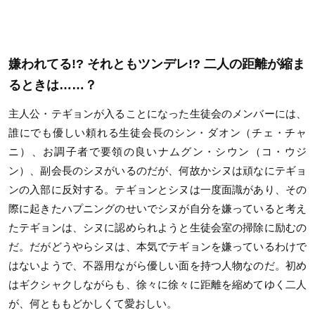
嫌われてる!? それともツンデレ!? 二人の距離が縮ま
るときは……？
主人公・テギョンが入ることになった生徒会のメンバーには、
誰にでも優しい頼れる生徒会長のシン・ダオン（チェ・チャ
ニ）、お調子者で要領の良いナムグン・シウン（コ・ウジ
ン）、副会長のシヌがいるのだが、何故かシヌは頑なにテギョ
ンの入部に反対する。テギョンとシヌは一度面識があり、その
際に起きたハプニングのせいでシヌが自分を嫌っていると考え
たテギョンは、シヌに認められようと生徒会室の掃除に励むの
だ。だがどうやらシヌは、本気でテギョンを嫌っているわけで
はないようで、不器用ながら優しい面を持つ人物なのだ。初め
はギクシャクしながらも、徐々に徐々に距離を縮めてゆく二人
が、何とももどかしくて愛おしい。