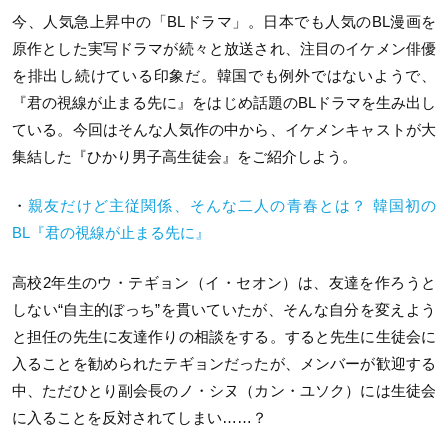
今、人気急上昇中の「BLドラマ」。日本でも人気のBL漫画を
原作とした実写ドラマが続々と放送され、注目のイケメン俳優
を排出し続けている印象だ。韓国でも例外ではないようで、
『君の視線が止まる先に』をはじめ話題のBLドラマを生み出し
ている。今回はそんな人気作の中から、イケメンキャストが大
集結した『ひかり男子高生徒会』をご紹介しよう。
・
親友だけど主従関係、そんな二人の青春とは？ 韓国初の
BL『君の視線が止まる先に』
高校2年生のウ・テギョン（イ・セオン）は、友達を作ろうと
しない“自主的ぼっち”を貫いていたが、そんな自分を変えよう
と担任の先生に友達作りの相談をする。すると先生に生徒会に
入ることを勧められたテギョンだったが、メンバーが歓迎する
中、ただひとり副会長のノ・シヌ（カン・ユソク）には生徒会
に入ることを反対されてしまい……？