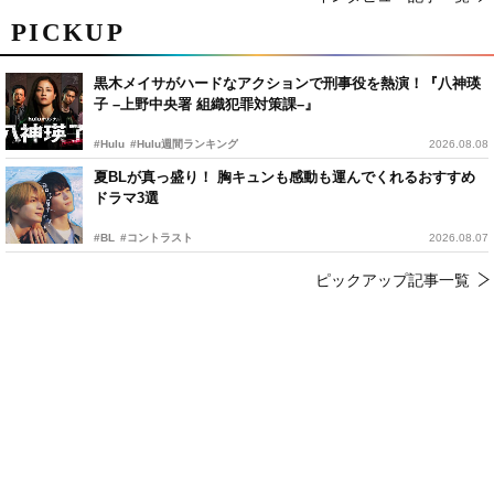
PICKUP
黒木メイサがハードなアクションで刑事役を熱演！『八神瑛
子 –上野中央署 組織犯罪対策課–』
#Hulu
#Hulu週間ランキング
2026.08.08
夏BLが真っ盛り！ 胸キュンも感動も運んでくれるおすすめ
ドラマ3選
#BL
#コントラスト
2026.08.07
ピックアップ記事一覧