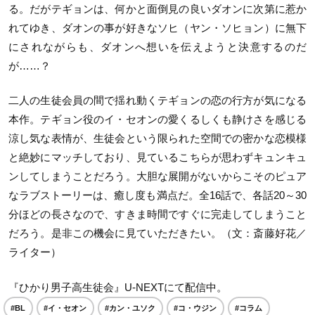
る。だがテギョンは、何かと面倒見の良いダオンに次第に惹か
れてゆき、ダオンの事が好きなソヒ（ヤン・ソヒョン）に無下
にされながらも、ダオンへ想いを伝えようと決意するのだ
が……？
二人の生徒会員の間で揺れ動くテギョンの恋の行方が気になる
本作。テギョン役のイ・セオンの愛くるしくも静けさを感じる
涼し気な表情が、生徒会という限られた空間での密かな恋模様
と絶妙にマッチしており、見ているこちらが思わずキュンキュ
ンしてしまうことだろう。大胆な展開がないからこそのピュア
なラブストーリーは、癒し度も満点だ。全16話で、各話20～30
分ほどの長さなので、すきま時間ですぐに完走してしまうこと
だろう。是非この機会に見ていただきたい。（文：斎藤好花／
ライター）
『ひかり男子高生徒会』U-NEXTにて配信中。
#BL
#イ・セオン
#カン・ユソク
#コ・ウジン
#コラム