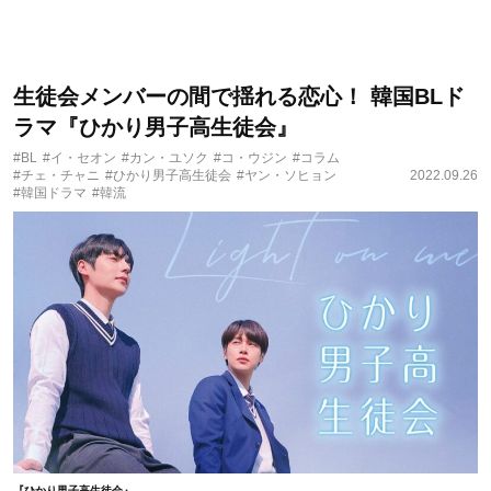
生徒会メンバーの間で揺れる恋心！ 韓国BLド
ラマ『ひかり男子高生徒会』
#BL
#イ・セオン
#カン・ユソク
#コ・ウジン
#コラム
#チェ・チャニ
#ひかり男子高生徒会
#ヤン・ソヒョン
2022.09.26
#韓国ドラマ
#韓流
『ひかり男子高生徒会』