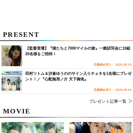
PRESENT
【監督登壇】『猫たちと7000マイルの旅』一般試写会に10組
20名様をご招待！
応募締め切り： 2026.08.15
田村ツトム＆沙倉ゆうののサイン入りチェキを1名様にプレゼ
ント！／『心配無用ノ介 天下御免』
応募締め切り： 2026.08.20
プレゼント記事一覧
MOVIE