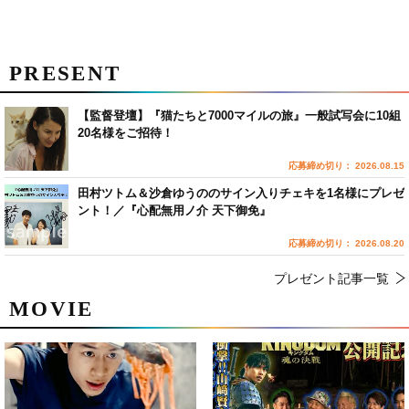
PRESENT
【監督登壇】『猫たちと7000マイルの旅』一般試写会に10組
20名様をご招待！
応募締め切り： 2026.08.15
田村ツトム＆沙倉ゆうののサイン入りチェキを1名様にプレゼ
ント！／『心配無用ノ介 天下御免』
応募締め切り： 2026.08.20
プレゼント記事一覧
MOVIE