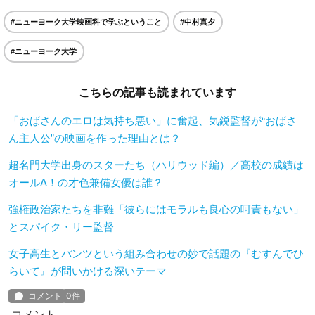
#ニューヨーク大学映画科で学ぶということ
#中村真夕
#ニューヨーク大学
こちらの記事も読まれています
「おばさんのエロは気持ち悪い」に奮起、気鋭監督が“おばさ
ん主人公”の映画を作った理由とは？
超名門大学出身のスターたち（ハリウッド編）／高校の成績は
オールA！の才色兼備女優は誰？
強権政治家たちを非難「彼らにはモラルも良心の呵責もない」
とスパイク・リー監督
女子高生とパンツという組み合わせの妙で話題の『むすんでひ
らいて』が問いかける深いテーマ