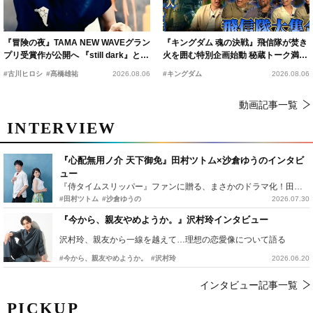
『冒険の夜』TAMA NEW WAVEグラン
『キングダム 魂の決戦』飛信隊が焚き
プリ受賞作が公開へ 『still dark』と同
火を囲む特別企画始動 秘蔵トーク満載
時上映決定
の“キングダムキャンプ”開催
#古川ヒロシ
#髙橋雄祐
2026.08.06
#キングダム
2026.08.06
動画記事一覧
INTERVIEW
『心配無用ノ介 天下御免』田村ツトム×沙倉ゆうのインタビ
ュー
『侍タイムスリッパー』ファンに贈る、まさかのドラマ化！田村ツトム×沙倉ゆうのが語る『心配無用ノ介』撮影秘話
#田村ツトム
#沙倉ゆうの
2026.07.30
『今から、親友やめようか。』沢村玲インタビュー
沢村玲、親友から一線を越えて…理想の恋愛像について語る
#今から、親友やめようか。
#沢村玲
2026.06.20
インタビュー記事一覧
PICKUP