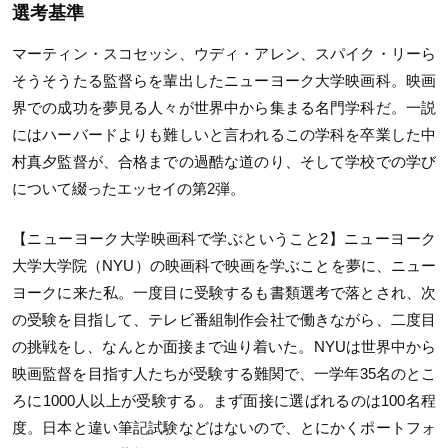
選考基準
マーティン・スコセッシ、ウディ・アレン、スパイク・リーら
そうそうたる監督らを輩出したニューヨーク大学映画科。映画
界での成功を夢見る人々が世界中から集まる名門学科だ。一説
にはハーバードよりも難しいと言われるこの学科を卒業した中
村真夕監督が、合格までの過酷な道のり、そして学校での学び
について綴ったエッセイの第2弾。
【ニューヨーク大学映画科で学ぶということ2】ニューヨーク
大学大学院（NYU）の映画科で映画を学ぶことを夢に、ニュー
ヨークに来た私。一度目に受験するも書類選考で落とされ、次
の受験を目指して、テレビ番組制作会社で働きながら、二度目
の挑戦をし、なんとか面接まで辿り着いた。NYUは世界中から
映画監督を目指す人たちが受験する難関で、一学年35名のとこ
ろに1000人以上が受験する。まず面接に選ばれるのは100名程
度。日本と違い筆記試験などはないので、とにかくポートフォ