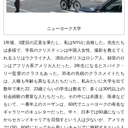
ニューヨーク大学
1年後、3度目の正直を果たし、私はNYUに合格した。先生たち
は多様で、学長のクリスティンは中国人女性、撮影を教えてく
れるユリはウクライナ人、演出のボリスはロシア人、録音のロ
ンはアフリカ系アメリカ人だった。3年生になるとスパイク・
リー監督のクラスもあった。35名の先鋭のクラスメイトたち
は、人種も年齢も異なる人たちだった。私みたいに大学を出て
数年で来た22、23歳ぐらいの学生は数名で、多くは30代以上の
社会経験の豊富な人たちだった。その中には弁護士、医者など
もいて、一番年上のスーザンは、60代でニューヨークの有名な
ギャラリーのキュレターだった。中々、日本では60歳になって
からセカンドキャリアを目指すという人は少ないが、アメリカ
では50、60代になってから新しいキャリアに挑戦するという人