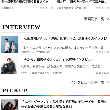
ダー当事者の視点で描く青春タイムス
視」!? “謎のキーワード”で読み解く
リップコメディ
『踊る大捜査線 N.E.W.』新メンバー
#LGBTQ＋
2026.08.09
#佐々木蔵之介
#佐藤二朗
2026.08.09
動画記事一覧
INTERVIEW
『心配無用ノ介 天下御免』田村ツトム×沙倉ゆうのインタビ
ュー
『侍タイムスリッパー』ファンに贈る、まさかのドラマ化！田村ツトム×沙倉ゆうのが語る『心配無用ノ介』撮影秘話
#田村ツトム
#沙倉ゆうの
2026.07.30
『今から、親友やめようか。』沢村玲インタビュー
沢村玲、親友から一線を越えて…理想の恋愛像について語る
#今から、親友やめようか。
#沢村玲
2026.06.20
インタビュー記事一覧
PICKUP
『スパイダーマン』も私生活も絶好調のゼンデイヤ、超売れ
っ子女優の華麗な歩みと堅実な素顔