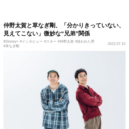
仲野太賀と草なぎ剛、「分かりきっていない、
見えてこない」微妙な“兄弟”関係
#Disney+
#インタビュー
#スター
#仲野太賀
#拾われた男
2022.07.15
#草なぎ剛