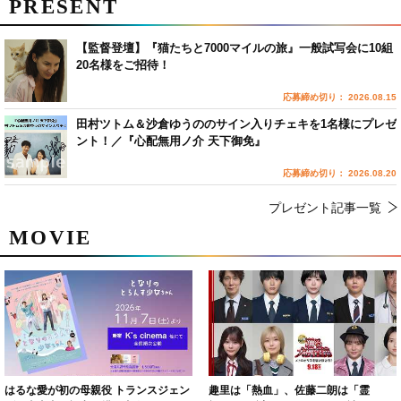
PRESENT
【監督登壇】『猫たちと7000マイルの旅』一般試写会に10組
20名様をご招待！
応募締め切り： 2026.08.15
田村ツトム＆沙倉ゆうののサイン入りチェキを1名様にプレゼ
ント！／『心配無用ノ介 天下御免』
応募締め切り： 2026.08.20
プレゼント記事一覧
MOVIE
はるな愛が初の母親役 トランスジェン
趣里は「熱血」、佐藤二朗は「霊