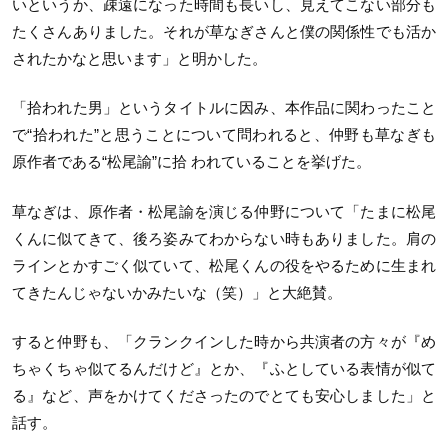
いというか、疎遠になった時間も⻑いし、見えてこない部分も
たくさんありました。それが草なぎさんと僕の関係性でも活か
されたかなと思います」と明かした。
「拾われた男」というタイトルに因み、本作品に関わったこと
で“拾われた”と思うことについて問われると、仲野も草なぎも
原作者である“松尾諭”に拾 われていることを挙げた。
草なぎは、原作者・松尾諭を演じる仲野について「たまに松尾
くんに似てきて、後ろ姿みてわからない時もありました。肩の
ラインとかすごく似ていて、松尾くんの役をやるために生まれ
てきたんじゃないかみたいな（笑）」と大絶賛。
すると仲野も、「クランクインした時から共演者の方々が『め
ちゃくちゃ似てるんだけど』とか、『ふとしている表情が似て
る』など、声をかけてくださったのでとても安心しました」と
話す。