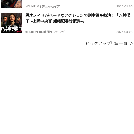
#DUNE
#オデュッセイア
2026.08.09
黒木メイサがハードなアクションで刑事役を熱演！『八神瑛
子 –上野中央署 組織犯罪対策課–』
#Hulu
#Hulu週間ランキング
2026.08.08
ピックアップ記事一覧