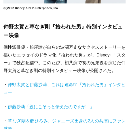
(C)2022 Disney & NHK Enterprises, Inc.
仲野太賀と草なぎ剛『拾われた男』特別インタビュ
ー映像
個性派俳優・松尾諭が自らの波瀾万丈なサクセスストーリーを
描いたエッセイのドラマ化『拾われた男』が、Disney+「スタ
ー」で独占配信中。このたび、初共演で初の兄弟役を演じた仲
野太賀と草なぎ剛の特別インタビュー映像が公開された。
・
仲野太賀と伊藤沙莉、これは運命!? 『拾われた男』インタビ
ュー
・
伊藤沙莉「親にこそっと伝えたのですが…」
・
草なぎ剛＆郷ひろみ、ジャニーズ出身の2人の共演にファン
感激