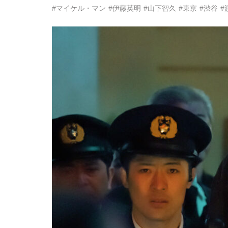
#マイケル・マン
#伊藤英明
#山下智久
#東京
#渋谷
#