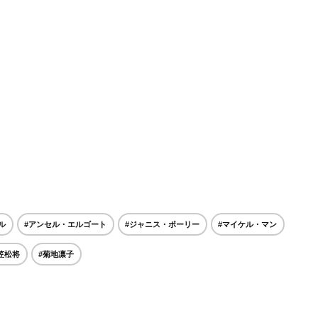
ル
#アンセル・エルゴート
#ジャニス・ポーリー
#マイケル・マン
笠松将
#菊地凛子