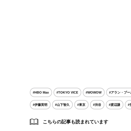
#HBO Max
#TOKYO VICE
#WOWOW
#アラン・プー
#伊藤英明
#山下智久
#東京
#渋谷
#渡辺謙
#
こちらの記事も読まれています