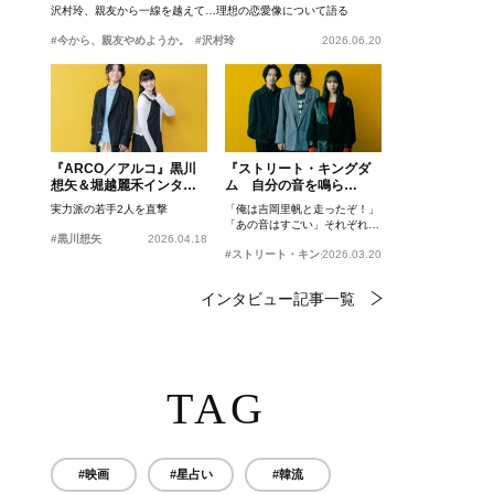
沢村玲、親友から一線を越えて…理想の恋愛像について語る
#今から、親友やめようか。
#沢村玲
2026.06.20
『ARCO／アルコ』黒川
『ストリート・キングダ
想矢＆堀越麗禾インタビ
ム 自分の音を鳴ら
ュー
せ。』峯田和伸、若葉竜
実力派の若手2人を直撃
「俺は吉岡里帆と走ったぞ！」
也、吉岡里帆インタビュ
「あの音はすごい」それぞれの
ー
#黒川想矢
2026.04.18
忘れがたいシーンとは？
#ストリート・キングダム 自分の音を鳴らせ。
2026.03.20
インタビュー記事一覧
TAG
#映画
#星占い
#韓流