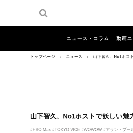
ニュース・コラム
動画ニ
トップページ
ニュース
山下智久、No1ホ
＞
＞
山下智久、No1ホストで妖しい
#HBO Max
#TOKYO VICE
#WOWOW
#アラン・プー