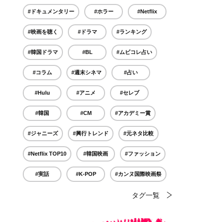
#ドキュメンタリー
#ホラー
#Netflix
#映画を聴く
#ドラマ
#ランキング
#韓国ドラマ
#BL
#ムビコレ占い
#コラム
#週末シネマ
#占い
#Hulu
#アニメ
#セレブ
#韓国
#CM
#アカデミー賞
#ジャニーズ
#興行トレンド
#元ネタ比較
#Netflix TOP10
#韓国映画
#ファッション
#実話
#K-POP
#カンヌ国際映画祭
タグ一覧