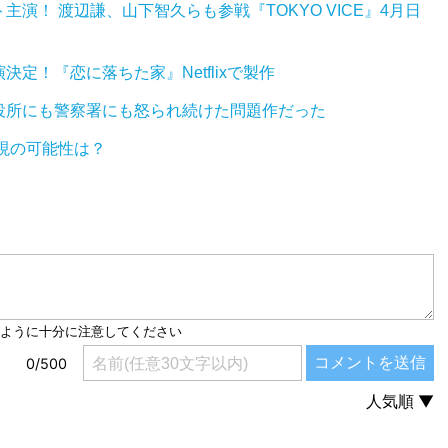
演！ 渡辺謙、山下智久らも参戦『TOKYO VICE』4月日
定！『恋に落ちた家』Netflixで製作
役所にも警察署にも怒られ続けた問題作だった
実現の可能性は？