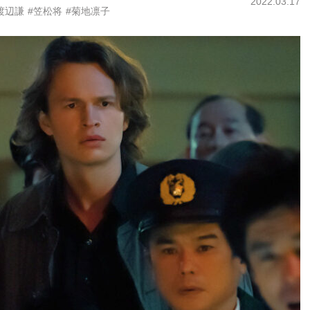
2022.03.17
渡辺謙
#笠松将
#菊地凛子