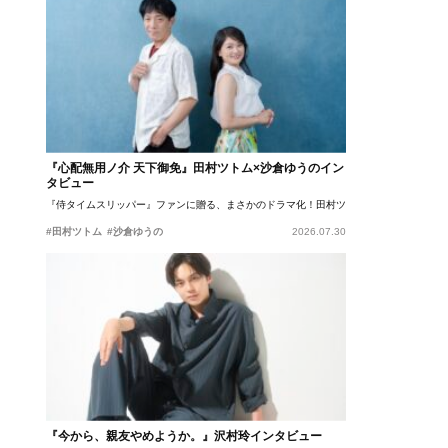
『心配無用ノ介 天下御免』田村ツトム×沙倉ゆうのイン
タビュー
『侍タイムスリッパー』ファンに贈る、まさかのドラマ化！田村ツトム×沙倉ゆうのが語
#田村ツトム
#沙倉ゆうの
2026.07.30
『今から、親友やめようか。』沢村玲インタビュー