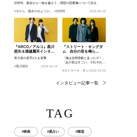
沢村玲、親友から一線を越えて…理想の恋愛像について語る
#今から、親友やめようか。
#沢村玲
2026.06.20
『ARCO／アルコ』黒川
『ストリート・キングダ
想矢＆堀越麗禾インタビ
ム 自分の音を鳴ら
ュー
せ。』峯田和伸、若葉竜
実力派の若手2人を直撃
「俺は吉岡里帆と走ったぞ！」
也、吉岡里帆インタビュ
「あの音はすごい」それぞれの
ー
#黒川想矢
2026.04.18
忘れがたいシーンとは？
#ストリート・キングダム 自分の音を鳴らせ。
2026.03.20
インタビュー記事一覧
TAG
#映画
#星占い
#韓流