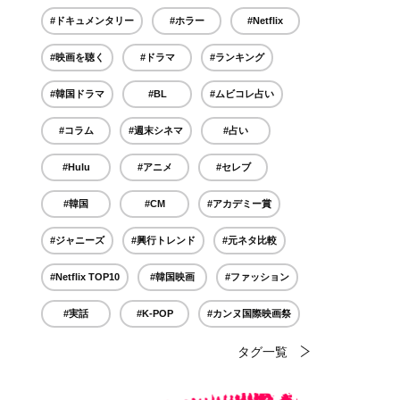
#ドキュメンタリー
#ホラー
#Netflix
#映画を聴く
#ドラマ
#ランキング
#韓国ドラマ
#BL
#ムビコレ占い
#コラム
#週末シネマ
#占い
#Hulu
#アニメ
#セレブ
#韓国
#CM
#アカデミー賞
#ジャニーズ
#興行トレンド
#元ネタ比較
#Netflix TOP10
#韓国映画
#ファッション
#実話
#K-POP
#カンヌ国際映画祭
タグ一覧