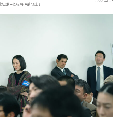
2022.03.17
渡辺謙
#笠松将
#菊地凛子