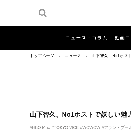
ニュース・コラム
動画ニ
トップページ
ニュース
山下智久、No1ホ
＞
＞
山下智久、No1ホストで妖しい
#HBO Max
#TOKYO VICE
#WOWOW
#アラン・プー