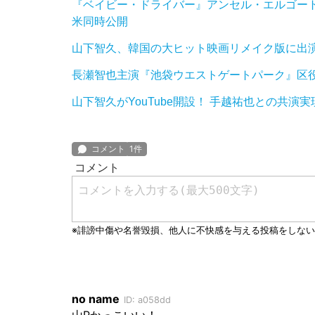
『ベイビー・ドライバー』アンセル・エルゴート主
米同時公開
山下智久、韓国の大ヒット映画リメイク版に出演決
長瀬智也主演『池袋ウエストゲートパーク』区
山下智久がYouTube開設！ 手越祐也との共演