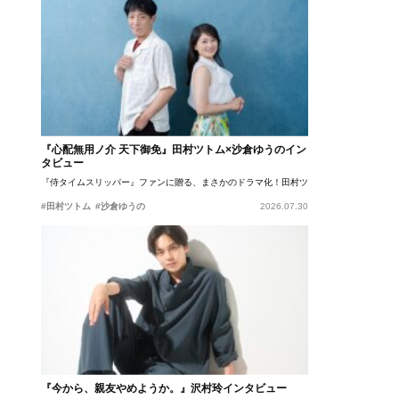
『心配無用ノ介 天下御免』田村ツトム×沙倉ゆうのイン
タビュー
『侍タイムスリッパー』ファンに贈る、まさかのドラマ化！田村ツトム×沙倉ゆうのが語
#田村ツトム
#沙倉ゆうの
2026.07.30
『今から、親友やめようか。』沢村玲インタビュー