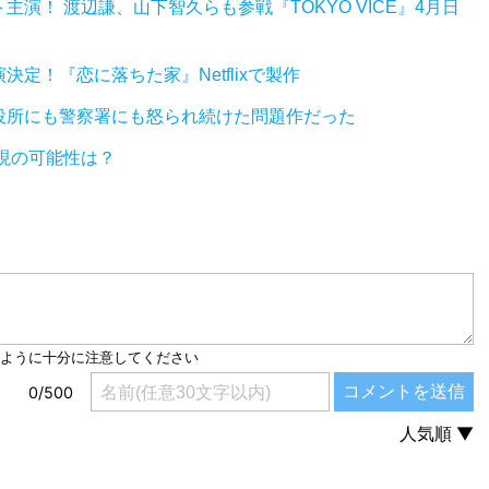
演！ 渡辺謙、山下智久らも参戦『TOKYO VICE』4月日
定！『恋に落ちた家』Netflixで製作
役所にも警察署にも怒られ続けた問題作だった
実現の可能性は？