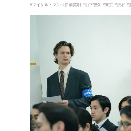
#マイケル・マン
#伊藤英明
#山下智久
#東京
#渋谷
#