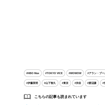
#HBO Max
#TOKYO VICE
#WOWOW
#アラン・プー
#伊藤英明
#山下智久
#東京
#渋谷
#渡辺謙
#
こちらの記事も読まれています