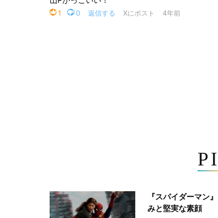
P
『スパイダーマン』
みと堅実な素顔