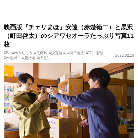
映画版『チェリまほ』安達（赤楚衛二）と黒沢
（町田啓太）のシアワセオーラたっぷり写真11
枚
#BL
#ゆうたろう
#佐藤玲
#浅香航大
#町田啓太
#草川拓弥
2022.02.19
#赤楚衛二
#超特急
#鈴之助