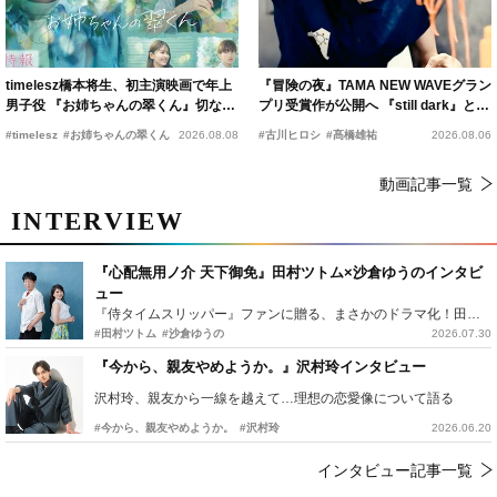
timelesz橋本将生、初主演映画で年上
『冒険の夜』TAMA NEW WAVEグラン
男子役 『お姉ちゃんの翠くん』切ない
プリ受賞作が公開へ 『still dark』と同
恋の幕開けを予感
時上映決定
#timelesz
#お姉ちゃんの翠くん
2026.08.08
#古川ヒロシ
#髙橋雄祐
2026.08.06
動画記事一覧
INTERVIEW
『心配無用ノ介 天下御免』田村ツトム×沙倉ゆうのインタビ
ュー
『侍タイムスリッパー』ファンに贈る、まさかのドラマ化！田村ツトム×沙倉ゆうのが語る『心配無用ノ介』撮影秘話
#田村ツトム
#沙倉ゆうの
2026.07.30
『今から、親友やめようか。』沢村玲インタビュー
沢村玲、親友から一線を越えて…理想の恋愛像について語る
#今から、親友やめようか。
#沢村玲
2026.06.20
インタビュー記事一覧