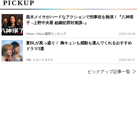
PICKUP
黒木メイサがハードなアクションで刑事役を熱演！『八神瑛
子 –上野中央署 組織犯罪対策課–』
#Hulu
#Hulu週間ランキング
2026.08.08
夏BLが真っ盛り！ 胸キュンも感動も運んでくれるおすすめ
ドラマ3選
#BL
#コントラスト
2026.08.07
ピックアップ記事一覧