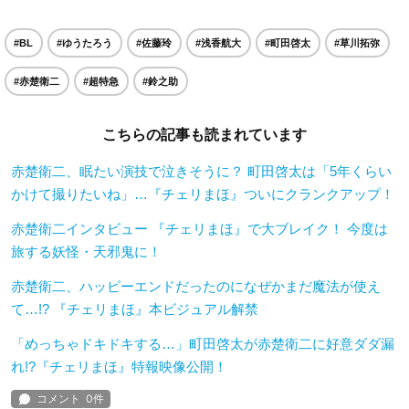
#BL
#ゆうたろう
#佐藤玲
#浅香航大
#町田啓太
#草川拓弥
#赤楚衛二
#超特急
#鈴之助
こちらの記事も読まれています
赤楚衛二、眠たい演技で泣きそうに？ 町田啓太は「5年くらい
かけて撮りたいね」…『チェリまほ』ついにクランクアップ！
赤楚衛二インタビュー 『チェリまほ』で大ブレイク！ 今度は
旅する妖怪・天邪鬼に！
赤楚衛二、ハッピーエンドだったのになぜかまだ魔法が使え
て…!? 『チェリまほ』本ビジュアル解禁
「めっちゃドキドキする…」町田啓太が赤楚衛二に好意ダダ漏
れ!?『チェリまほ』特報映像公開！