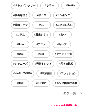
#ドキュメンタリー
#ホラー
#Netflix
#映画を聴く
#ドラマ
#ランキング
#韓国ドラマ
#BL
#ムビコレ占い
#コラム
#週末シネマ
#占い
#Hulu
#アニメ
#セレブ
#韓国
#CM
#アカデミー賞
#ジャニーズ
#興行トレンド
#元ネタ比較
#Netflix TOP10
#韓国映画
#ファッション
#実話
#K-POP
#カンヌ国際映画祭
タグ一覧