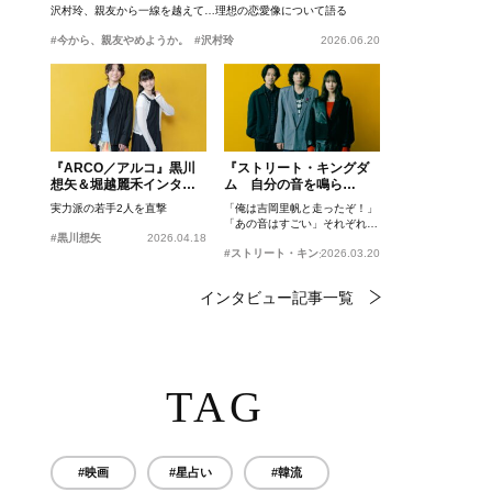
沢村玲、親友から一線を越えて…理想の恋愛像について語る
#今から、親友やめようか。
#沢村玲
2026.06.20
『ARCO／アルコ』黒川
『ストリート・キングダ
想矢＆堀越麗禾インタビ
ム 自分の音を鳴ら
ュー
せ。』峯田和伸、若葉竜
実力派の若手2人を直撃
「俺は吉岡里帆と走ったぞ！」
也、吉岡里帆インタビュ
「あの音はすごい」それぞれの
ー
#黒川想矢
2026.04.18
忘れがたいシーンとは？
#ストリート・キングダム 自分の音を鳴らせ。
2026.03.20
インタビュー記事一覧
TAG
#映画
#星占い
#韓流