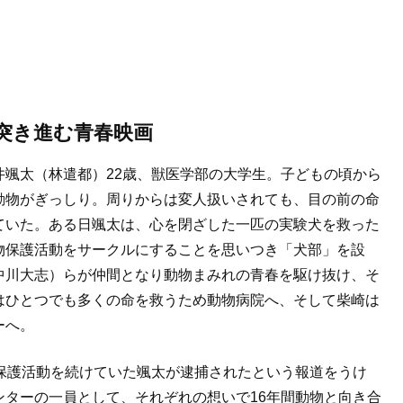
突き進む青春映画
颯太（林遣都）22歳、獣医学部の大学生。子どもの頃から
動物がぎっしり。周りからは変人扱いされても、目の前の命
ていた。ある日颯太は、心を閉ざした一匹の実験犬を救った
物保護活動をサークルにすることを思いつき「犬部」を設
中川大志）らが仲間となり動物まみれの青春を駆け抜け、そ
はひとつでも多くの命を救うため動物病院へ、そして柴崎は
ーへ。
保護活動を続けていた颯太が逮捕されたという報道をうけ
ターの一員として、それぞれの想いで16年間動物と向き合