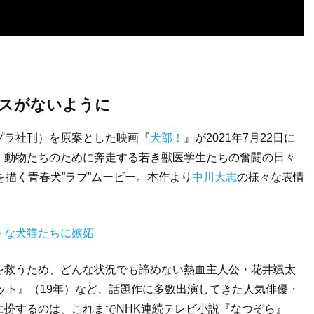
スがないように
プラ社刊）を原案とした映画『
犬部！
』が2021年7月22日に
、動物たちのために奔走する若き獣医学生たちの奮闘の日々
を描く青春犬”ラブ”ムービー。本作より
中川大志
の様々な表情
トな犬猫たちに嫉妬
を救うため、どんな状況でも諦めない熱血主人公・花井颯太
ット』（19年）など、話題作に多数出演してきた人気俳優・
に扮するのは、これまでNHK連続テレビ小説『なつぞら』