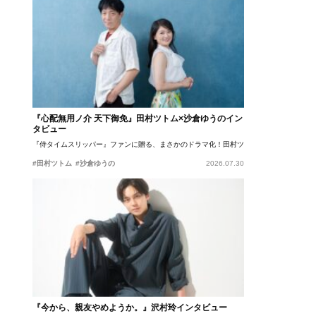
『心配無用ノ介 天下御免』田村ツトム×沙倉ゆうのイン
タビュー
『侍タイムスリッパー』ファンに贈る、まさかのドラマ化！田村ツトム×沙倉ゆうのが語
#田村ツトム
#沙倉ゆうの
2026.07.30
『今から、親友やめようか。』沢村玲インタビュー