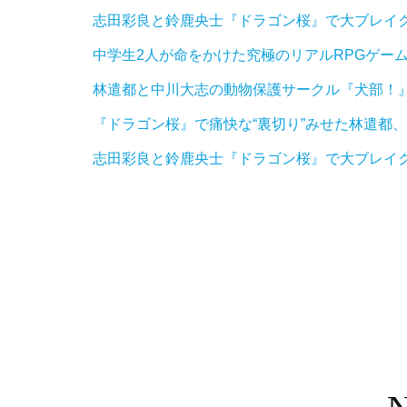
志田彩良と鈴鹿央士『ドラゴン桜』で大ブレイク
中学生2人が命をかけた究極のリアルRPGゲー
林遣都と中川大志の動物保護サークル『犬部！
『ドラゴン桜』で痛快な“裏切り”みせた林遣都
志田彩良と鈴鹿央士『ドラゴン桜』で大ブレイク