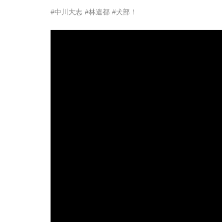
#中川大志
#林遣都
#犬部！