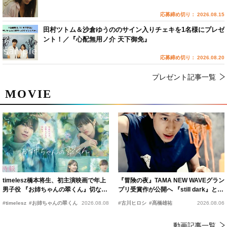
応募締め切り： 2026.08.15
田村ツトム＆沙倉ゆうののサイン入りチェキを1名様にプレゼ
ント！／『心配無用ノ介 天下御免』
応募締め切り： 2026.08.20
プレゼント記事一覧
MOVIE
timelesz橋本将生、初主演映画で年上
『冒険の夜』TAMA NEW WAVEグラン
男子役 『お姉ちゃんの翠くん』切ない
プリ受賞作が公開へ 『still dark』と同
恋の幕開けを予感
時上映決定
#timelesz
#お姉ちゃんの翠くん
2026.08.08
#古川ヒロシ
#髙橋雄祐
2026.08.06
動画記事一覧