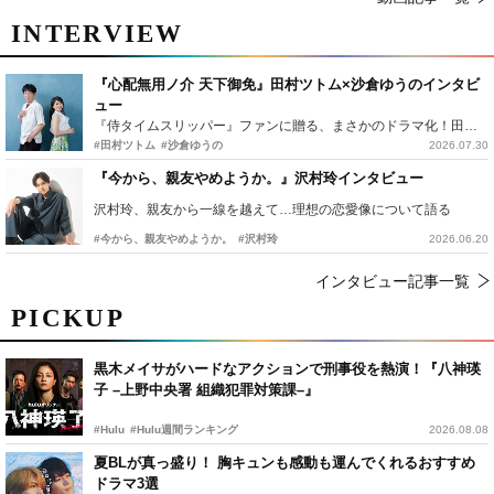
INTERVIEW
『心配無用ノ介 天下御免』田村ツトム×沙倉ゆうのインタビ
ュー
『侍タイムスリッパー』ファンに贈る、まさかのドラマ化！田村ツトム×沙倉ゆうのが語る『心配無用ノ介』撮影秘話
#田村ツトム
#沙倉ゆうの
2026.07.30
『今から、親友やめようか。』沢村玲インタビュー
沢村玲、親友から一線を越えて…理想の恋愛像について語る
#今から、親友やめようか。
#沢村玲
2026.06.20
インタビュー記事一覧
PICKUP
黒木メイサがハードなアクションで刑事役を熱演！『八神瑛
子 –上野中央署 組織犯罪対策課–』
#Hulu
#Hulu週間ランキング
2026.08.08
夏BLが真っ盛り！ 胸キュンも感動も運んでくれるおすすめ
ドラマ3選