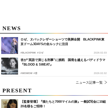
NEWS
ロゼ、ヌバックレザーショーツで美脚全開 BLACKPINK東
京ドーム3DAYSの全ルックに注目
#BLACKPINK
#ロゼ
2026.02.03
杏が“英語で演じる刑事”に挑戦 国境を越えるバディドラマ
『BLOOD & SWEAT』
#WOWOW
#杏
2026.02.02
ニュース記事一覧
PRESENT
【監督登壇】『猫たちと7000マイルの旅』一般試写会に10組
20名様をご招待！