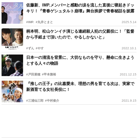
佐藤新、IMP.メンバーと感動の涙を流した直後に寝起きドッ
キリ！『青春ゲシュタルト崩壊』舞台挨拶で青春秘話を披露
#IMP.
#丸井とまと
2025.5.14
柄本明、松山ケンイチ演じる連続殺人犯の父親役に！「監督
から手紙まで頂いたので、やるしかないと」
#ずん
#やす
2022.10.1
日本一の清流を背景に、大切なものを守り、懸命に生きよう
とする人々の物語
#戸田菜穂
#甲本雅裕
2021.12.15
『推しの王子』の比嘉愛未、理想の男を育てる次は、実家で
新酒育てる女社長役に！
#三浦仙三郎
#中村俊介
2021.9.15