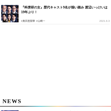
『科捜研の女』歴代キャスト9名が揃い踏み 渡辺いっけいは
19年ぶり！
#奥田恵梨華
#山崎一
2021.6.3
NEWS