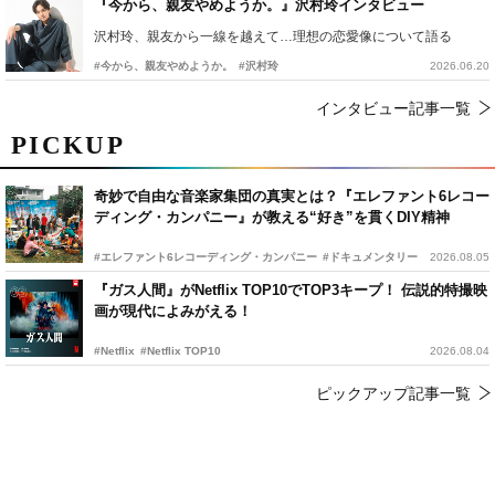
『今から、親友やめようか。』沢村玲インタビュー
沢村玲、親友から一線を越えて…理想の恋愛像について語る
#今から、親友やめようか。
#沢村玲
2026.06.20
インタビュー記事一覧
PICKUP
奇妙で自由な音楽家集団の真実とは？『エレファント6レコー
ディング・カンパニー』が教える“好き”を貫くDIY精神
#エレファント6レコーディング・カンパニー
#ドキュメンタリー
2026.08.05
『ガス人間』がNetflix TOP10でTOP3キープ！ 伝説的特撮映
画が現代によみがえる！
#Netflix
#Netflix TOP10
2026.08.04
ピックアップ記事一覧