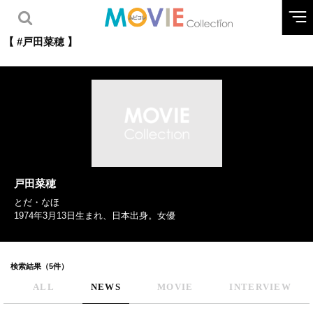
【 #戸田菜穂 】
戸田菜穂
とだ・なほ
1974年3月13日生まれ、日本出身。女優
検索結果（5件）
ALL
NEWS
MOVIE
INTERVIEW