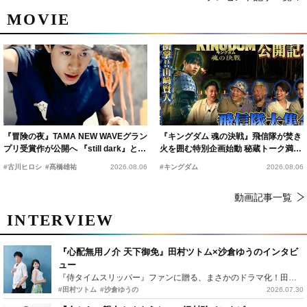
MOVIE
『冒険の夜』TAMA NEW WAVEグラン
『キングダム 魂の決戦』飛信隊が焚き
プリ受賞作が公開へ 『still dark』と同
火を囲む特別企画始動 秘蔵トーク満載
時上映決定
の“キングダムキャンプ”開催
#古川ヒロシ
#髙橋雄祐
2026.08.06
#キングダム
2026.08.06
動画記事一覧
INTERVIEW
『心配無用ノ介 天下御免』田村ツトム×沙倉ゆうのインタビ
ュー
『侍タイムスリッパー』ファンに贈る、まさかのドラマ化！田村ツトム×沙倉ゆうのが語る『心配無用ノ介』撮影秘話
#田村ツトム
#沙倉ゆうの
2026.07.30