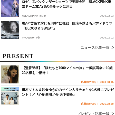
ロゼ、ヌバックレザーショーツで美脚全開 BLACKPINK東
京ドーム3DAYSの全ルックに注目
#BLACKPINK
#ロゼ
2026.02.03
杏が“英語で演じる刑事”に挑戦 国境を越えるバディドラマ
『BLOOD & SWEAT』
#WOWOW
#杏
2026.02.02
ニュース記事一覧
PRESENT
【監督登壇】『猫たちと7000マイルの旅』一般試写会に10組
20名様をご招待！
応募締め切り： 2026.08.15
田村ツトム＆沙倉ゆうののサイン入りチェキを1名様にプレゼ
ント！／『心配無用ノ介 天下御免』
応募締め切り： 2026.08.20
プレゼント記事一覧