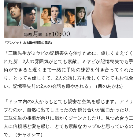
『アンメット ある脳外科医の日記』
「三瓶先生がミヤビの記憶喪失を治すために、優しく支えてく
れた所、2人の雰囲気がとても素敵。ミヤビが記憶喪失でも手
術ができると遅くまで一緒に手術の練習を付き合ってくれた
り、とっても優しくて、2人の話し方も優しくてとてもお似合
い。記憶喪失前の2人の会話も癒やされる」（西のあかね）
「ドラマ内の2人からもとても親密な空気を感じます。アドリ
ブなのか、自然に出てしまったのか掛け合いが面白かったり、
三瓶先生の相槌が余りに温かくジーンとしたり。見つめ合う二
人に信頼感と愛を感じ、とても素敵なカップルと思っているの
で」（チャオシマ）