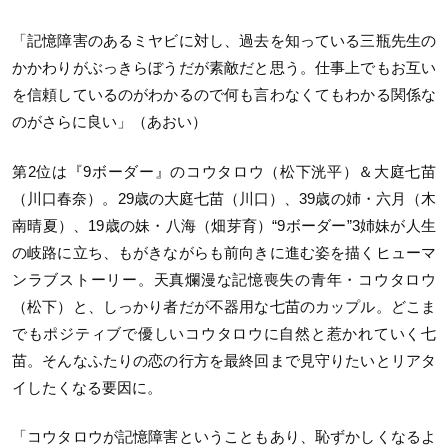
「記憶障害のあるミヤビに対し、過去を知っている三瓶先生の
かかわりがぶっきらぼうだが素敵だと思う。仕事上でもお互い
を信頼しているのがわかるので何も言わなくてもわかる関係な
のがさらに良い」（あおい）
第2位は『9ボーダー』のコウタロウ（松下洸平）＆大庭七苗
（川口春奈）。29歳の大庭七苗（川口）、39歳の姉・六月（木
南晴夏）、19歳の妹・八海（畑芽育）“9ボーダー”3姉妹が人生
の岐路に立ち、もがきながらも前向きに進む姿を描くヒューマ
ンラブストーリー。天真爛漫な記憶喪失の青年・コウタロウ
（松下）と、しっかり者だが不器用な七苗のカップル。どこま
でもポジティブで優しいコウタロウに自然と惹かれていく七
苗。そんなふたりの恋の行方を最終回まで見守りたいとリアタ
イしたくなる要因に。
「コウタロウが記憶障害ということもあり、恥ずかしくなるよ