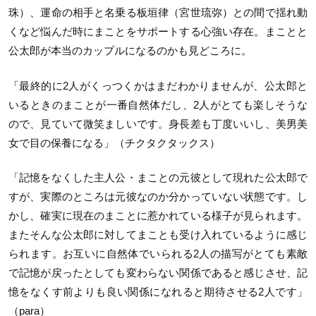
珠）、運命の相手と名乗る板垣律（宮世琉弥）との間で揺れ動
くなど悩んだ時にまことをサポートする心強い存在。まことと
公太郎が本当のカップルになるのかも見どころに。
「最終的に2人がくっつくかはまだわかりませんが、公太郎と
いるときのまことが一番自然体だし、2人がとても楽しそうな
ので、見ていて微笑ましいです。身長差も丁度いいし、美男美
女で目の保養になる」（チクタクタックス）
「記憶をなくした主人公・まことの元彼として現れた公太郎で
すが、実際のところは元彼なのか分かっていない状態です。し
かし、確実に現在のまことに惹かれている様子が見られます。
またそんな公太郎に対してまことも受け入れているように感じ
られます。お互いに自然体でいられる2人の描写がとても素敵
で記憶が戻ったとしても変わらない関係であると感じさせ、記
憶をなくす前よりも良い関係になれると期待させる2人です」
（para）