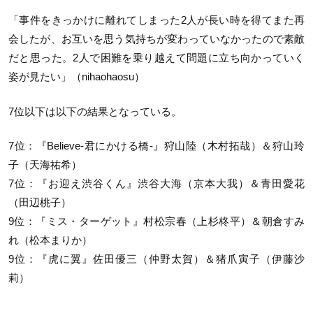
「事件をきっかけに離れてしまった2人が長い時を得てまた再
会したが、お互いを思う気持ちが変わっていなかったので素敵
だと思った。2人で困難を乗り越えて問題に立ち向かっていく
姿が見たい」（nihaohaosu）
7位以下は以下の結果となっている。
7位：『Believe-君にかける橋-』狩山陸（木村拓哉）＆狩山玲
子（天海祐希）
7位：『お迎え渋谷くん』渋谷大海（京本大我）＆青田愛花
（田辺桃子）
9位：『ミス・ターゲット』村松宗春（上杉柊平）＆朝倉すみ
れ（松本まりか）
9位：『虎に翼』佐田優三（仲野太賀）＆猪爪寅子（伊藤沙
莉）