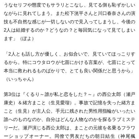
うなセリフや態度でもサラリとこなし、見てる側も恥ずかしい
ながらに見れてしまう。また松下洸平さんと川口春奈さんの演
技も不自然な感じが一切しないので見入ってしまうし、今後の
2人は結婚するのか？どうなの？と毎回気になって見てしまい
ます」（ぽよ）
「2人とも話し方が優しく、お似合いで、見ていてほっこりす
るから。特にコウタロウが七苗にかける言葉が、七苗にとって
本当に救われるものばかりで、とても良い関係だと思うから」
（いっちゃん）
第3位は『くるり～誰が私と恋をした？～』の西公太郎（瀬戸
康史）＆緒方まこと（生見愛瑠）。事故で記憶を失った緒方ま
こと（生見）が主人公。手元に残された男性用指輪がいったい
誰へのものなのか、自分はどんな人物なのかを探るラブミステ
リーだ。瀬戸演じる西公太郎は、まことの元彼を名乗るフラワ
ーショップオーナー。同僚で男友だちの朝日結生（神尾楓