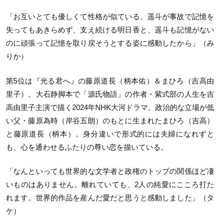
「お互いとても優しくて性格が似ている。遥斗が事故で記憶を
失ってもあきらめず、支え続ける明日香と、遥斗も記憶がない
のに頑張って記憶を取り戻そうとする姿に感動したから」（み
りか）
第5位は『光る君へ』の藤原道長（柄本佑）＆まひろ（吉高由
里子）。大石静脚本で「源氏物語」の作者・紫式部の人生を吉
高由里子主演で描く2024年NHK大河ドラマ。政治的な立場が低
い父・藤原為時（岸谷五朗）のもとに生まれたまひろ（吉高）
と藤原道長（柄本）。身分違いで形式的には夫婦になれずと
も、心を通わせるふたりの尊い恋を描いている。
「なんといっても世界的な文学者と政権のトップの関係ほど凄
いものはありません。離れていても、2人の純愛にこころ打た
れます。世界的作品を産んだ愛だと思うと感動しました」（タ
ケ）