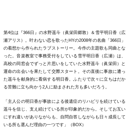
第4位は『366日』の水野遥斗（眞栄田郷敦）＆雪平明日香（広
瀬アリス）。叶わない恋を歌ったHYの2008年の名曲「366日」
の着想から作られたラブストーリー。今作の主題歌も同曲とな
った。音楽教室で事務受付をしている雪平明日香（広瀬）は、
高校の同窓会でずっと片思いをしていた水野遥斗（眞栄田）と
運命の出会いを果たして交際スタート。その直後に事故に遭っ
た遥斗を献身的に看病する明日香。ふたりで次々に立ちはだか
る苦難に立ち向かう2人に励まされた方も多いだろう。
「主人公の明日香が事故による後遺症のリハビリを続けている
遥斗を信じ、支え続けている所が印象的だから。そしてお互い
にすれ違いがありながらも、自問自答しながらも日々成長して
いる所も選んだ理由の一つです」（BOX）