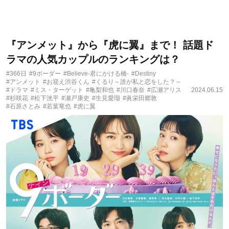
『アンメット』から『虎に翼』まで！ 話題ド
ラマの人気カップルのランキングは？
#366日
#9ボーダー
#Believe-君にかける橋-
#Destiny
#アンメット
#お迎え渋谷くん
#くるり～誰が私と恋をした？～
#ドラマ
#ミス・ターゲット
#亀梨和也
#川口春奈
#広瀬アリス
2024.06.15
#杉咲花
#松下洸平
#瀬戸康史
#生見愛瑠
#眞栄田郷敦
#石原さとみ
#若葉竜也
#虎に翼