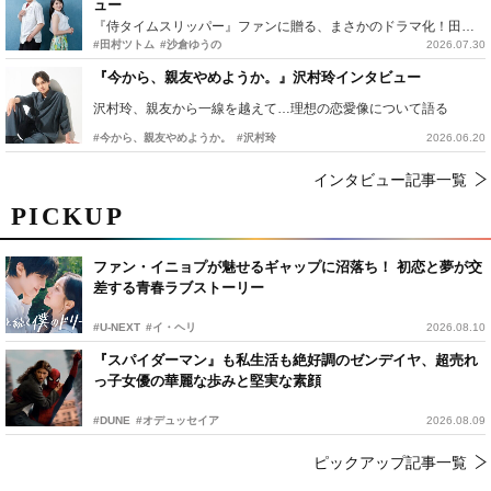
ュー
『侍タイムスリッパー』ファンに贈る、まさかのドラマ化！田村ツトム×沙倉ゆうのが語る『心配無用ノ介』撮影秘話
#田村ツトム
#沙倉ゆうの
2026.07.30
『今から、親友やめようか。』沢村玲インタビュー
沢村玲、親友から一線を越えて…理想の恋愛像について語る
#今から、親友やめようか。
#沢村玲
2026.06.20
インタビュー記事一覧
PICKUP
ファン・イニョプが魅せるギャップに沼落ち！ 初恋と夢が交
差する青春ラブストーリー
#U-NEXT
#イ・ヘリ
2026.08.10
『スパイダーマン』も私生活も絶好調のゼンデイヤ、超売れ
っ子女優の華麗な歩みと堅実な素顔
#DUNE
#オデュッセイア
2026.08.09
ピックアップ記事一覧