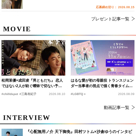
応募締め切り： 2026.08.15
プレゼント記事一覧
MOVIE
松岡茉優×成田凌『男ともだち』 恋人
はるな愛が初の母親役 トランスジェン
ではない2人が紡ぐ曖昧で切ない予告
ダー当事者の視点で描く青春タイムス
編解禁
リップコメディ
#chilldspot
#三島有紀子
2026.08.10
#LGBTQ＋
2026.08.09
動画記事一覧
INTERVIEW
『心配無用ノ介 天下御免』田村ツトム×沙倉ゆうのインタビ