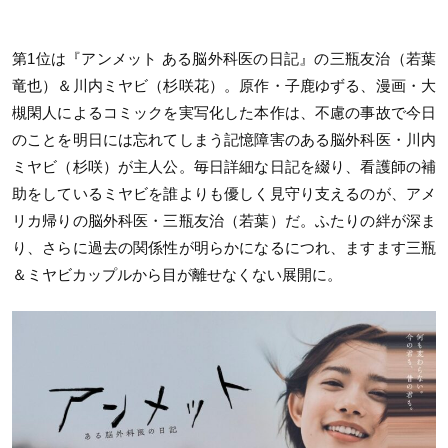
第1位は『アンメット ある脳外科医の日記』の三瓶友治（若葉
竜也）＆川内ミヤビ（杉咲花）。原作・子鹿ゆずる、漫画・大
槻閑人によるコミックを実写化した本作は、不慮の事故で今日
のことを明日には忘れてしまう記憶障害のある脳外科医・川内
ミヤビ（杉咲）が主人公。毎日詳細な日記を綴り、看護師の補
助をしているミヤビを誰よりも優しく見守り支えるのが、アメ
リカ帰りの脳外科医・三瓶友治（若葉）だ。ふたりの絆が深ま
り、さらに過去の関係性が明らかになるにつれ、ますます三瓶
＆ミヤビカップルから目が離せなくない展開に。