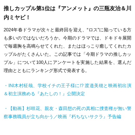
推しカップル第1位は『アンメット』の三瓶友治＆川
内ミヤビ！
2024年春ドラマが次々と最終回を迎え、“ロス”に陥っている方
も多いのではないだろうか。今期のドラマでは、ドキドキ展開
で毎週胸を高鳴らせてくれた、またはほっこり癒してくれたカ
ップルがたくさんいた。この記事では「今期ドラマの推しカッ
プル」について100人にアンケートを実施した結果を、選んだ
理由とともにランキング形式で発表する。
・INI木村柾哉、学校イチの王子様に!? 渡邉美穂と映画初出演
＆初主演務める『あたしの！』公開決定
・【動画】杉咲花、親友・森田想の死の真相に捜査権が無い警
察事務職員が立ち向かう／映画『朽ちないサクラ』予告編