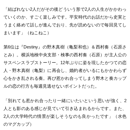
「結ばれない2人だがその後どういう形で2人の人生がかかわっ
ていくのか、すごく楽しみです。平安時代のお話だから史実と
うまく絡めて話しが進んでおり、先が読めないので毎回見てし
まいます」（ねこねこ）
第6位は『Destiny』の野木真樹（亀梨和也）＆西村奏（石原さ
とみ）。横浜地検中央支部・検事の西村奏（石原）が主人公の
サスペンスラブストーリー。12年ぶりに姿を現したかつての恋
人・野木真樹（亀梨）に再会し、婚約者がいるにもかかわらず
心をかき乱される奏。再び惹かれ合ってしまう野木と奏カップ
ルの恋の行方も毎週見逃せないポイントだった。
「別れても惹かれ合ったり一緒にいたいという思いが強く、2
人とも影のある感じが見ていて引き込まれるからです。また、
2人の大学時代の情景が楽しそうなのも良かったです」（水色
のマグカップ）