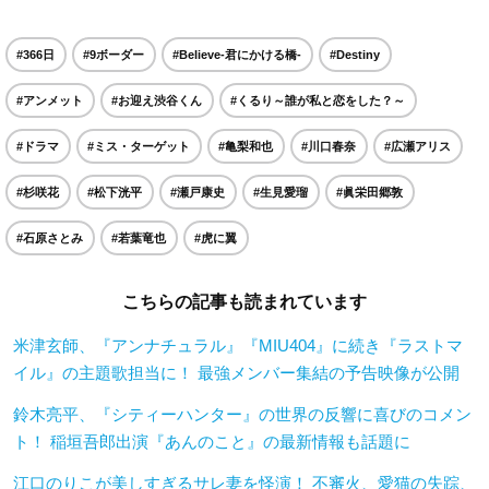
#366日
#9ボーダー
#Believe-君にかける橋-
#Destiny
#アンメット
#お迎え渋谷くん
#くるり～誰が私と恋をした？～
#ドラマ
#ミス・ターゲット
#亀梨和也
#川口春奈
#広瀬アリス
#杉咲花
#松下洸平
#瀬戸康史
#生見愛瑠
#眞栄田郷敦
#石原さとみ
#若葉竜也
#虎に翼
こちらの記事も読まれています
米津玄師、『アンナチュラル』『MIU404』に続き『ラストマ
イル』の主題歌担当に！ 最強メンバー集結の予告映像が公開
鈴木亮平、『シティーハンター』の世界の反響に喜びのコメン
ト！ 稲垣吾郎出演『あんのこと』の最新情報も話題に
江口のりこが美しすぎるサレ妻を怪演！ 不審火、愛猫の失踪、