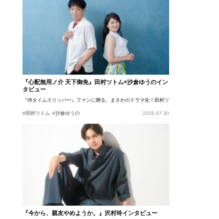
『心配無用ノ介 天下御免』田村ツトム×沙倉ゆうのイン
タビュー
『侍タイムスリッパー』ファンに贈る、まさかのドラマ化！田村ツトム×沙倉ゆうのが語
#田村ツトム
#沙倉ゆうの
2026.07.30
『今から、親友やめようか。』沢村玲インタビュー