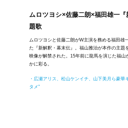
ムロツヨシ×佐藤二朗×福田雄一『
題歌
ムロツヨシと佐藤二朗がW主演を務める福田雄一
た『新解釈・幕末伝』。福山雅治が本作の主題
映像が解禁された。15年前に龍馬を演じた福山
かに彩る。
・広瀬アリス、松山ケンイチ、山下美月ら豪華キ
タメ”