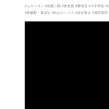
#ムロツヨシ
#佐藤二朗
#倉悠貴
#勝地涼
#小手伸也
#
#新解釈・幕末伝
#松山ケンイチ
#染谷将太
#渡部篤郎