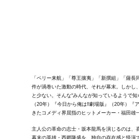
「ペリー来航」「尊王攘夷」「新撰組」「薩長
件が渦巻いた激動の時代、それが幕末。しかし
と少ない。そんな“みんなが知っているようで知
（20年）『今日から俺は!!劇場版』（20年）
きたコメディ界屈指のヒットメーカー・福田雄
主人公の革命の志士・坂本龍馬を演じるのは、
幕末の英雄・西郷隆盛を、独自の存在感と怪演