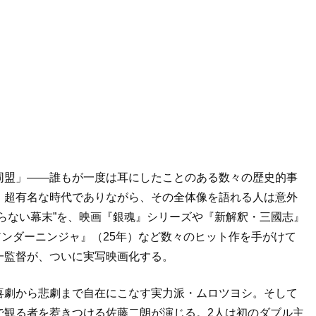
同盟」――誰もが一度は耳にしたことのある数々の歴史的事
、超有名な時代でありながら、その全体像を語れる人は意外
らない幕末”を、映画『銀魂』シリーズや『新解釈・三國志』
『アンダーニンジャ』（25年）など数々のヒット作を手がけて
一監督が、ついに実写映画化する。
喜劇から悲劇まで自在にこなす実力派・ムロツヨシ。そして
で観る者を惹きつける佐藤二朗が演じる。2人は初のダブル主