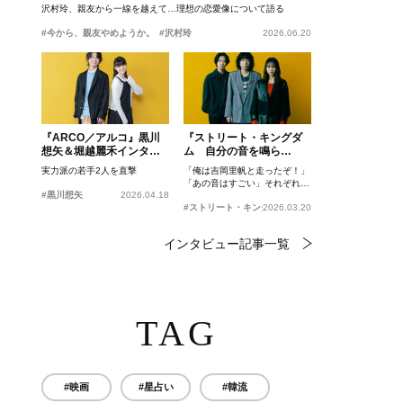
沢村玲、親友から一線を越えて…理想の恋愛像について語る
#今から、親友やめようか。
#沢村玲
2026.06.20
『ARCO／アルコ』黒川
『ストリート・キングダ
想矢＆堀越麗禾インタビ
ム 自分の音を鳴ら
ュー
せ。』峯田和伸、若葉竜
実力派の若手2人を直撃
「俺は吉岡里帆と走ったぞ！」
也、吉岡里帆インタビュ
「あの音はすごい」それぞれの
ー
#黒川想矢
2026.04.18
忘れがたいシーンとは？
#ストリート・キングダム 自分の音を鳴らせ。
2026.03.20
インタビュー記事一覧
TAG
#映画
#星占い
#韓流