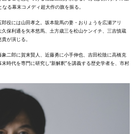
となる幕末コメディ超大作の旗を振る。
五郎役には山田孝之。坂本龍馬の妻・おりょうを広瀬アリ
大久保利通を矢本悠馬、土方歳三を松山ケンイチ、三吉慎蔵
悠貴が演じる。
藤象二郎に賀来賢人、近藤勇に小手伸也、吉田松陰に高橋克
末時代を専門に研究し“新解釈”を講義する歴史学者を、市村