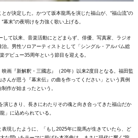
とが決定した。かつて坂本龍馬を演じた福山が、“福山流”の
“幕末”の夜明けを力強く歌い上げる。
ューして以来、音楽活動にとどまらず、俳優、写真家、ラジオ
雅治。男性ソロアーティストとして「シングル・アルバム総
楽デビュー35周年という節目を迎える。
映画『新解釈・三國志』（20年）以来2度目となる。福田監
山さんが思う『幕末伝』の曲を作ってください」という異例
曲制作が始まったという。
馬を演じきり、長きにわたりその魂と向き合ってきた福山だか
「龍」に込められている。
表現したように、「もし2025年に龍馬が生きていたら、ど
壮大な問いをテーマに掲げた本楽曲は、まさに現代に響く“龍