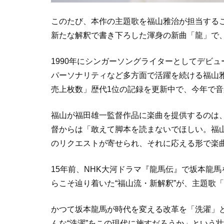
このたび、本作の主題歌を福山雅治が担当するこ
新たな解釈で書き下ろした渾身の新曲「龍」で、
1990年にシンガーソングライターとしてデビ
パーソナリティなど多方面で活躍を続ける福山
売上枚数」歴代1位の記録を更新中で、今年で音
福山が福田雄一監督作品に楽曲を提供するのは、
督からは「敢えて脚本を読まないでほしい。福
のリクエストが寄せられ、それに応える形で楽
15年前、NHK大河ドラマ『龍馬伝』で坂本龍
らこそ辿り着いた“福山流・新解釈”が、主題歌
かつて坂本龍馬が時代を変える改革を「洗濯」と
んな“洗濯”をこの現代に施すだろうか」という