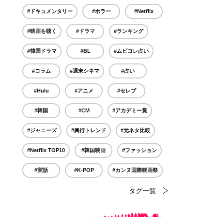
#ドキュメンタリー
#ホラー
#Netflix
#映画を聴く
#ドラマ
#ランキング
#韓国ドラマ
#BL
#ムビコレ占い
#コラム
#週末シネマ
#占い
#Hulu
#アニメ
#セレブ
#韓国
#CM
#アカデミー賞
#ジャニーズ
#興行トレンド
#元ネタ比較
#Netflix TOP10
#韓国映画
#ファッション
#実話
#K-POP
#カンヌ国際映画祭
タグ一覧