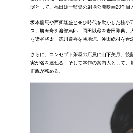
演として、福田雄一監督の劇場公開映画20作目
坂本龍馬や西郷隆盛と並び時代を動かした桂小
ス、勝海舟を渡部篤郎、岡田以蔵を岩田剛典、
を染谷将太、徳川慶喜を勝地涼、沖田総司を倉
さらに、コンセプト茶屋の店員に山下美月、後
実が名を連ねる。そして本作の案内人として、幕
正親が務める。