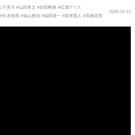
山下美月
#山田孝之
#岩田剛典
#広瀬アリス
2025.10.12
#矢本悠馬
#福山雅治
#福田雄一
#賀来賢人
#高橋克実