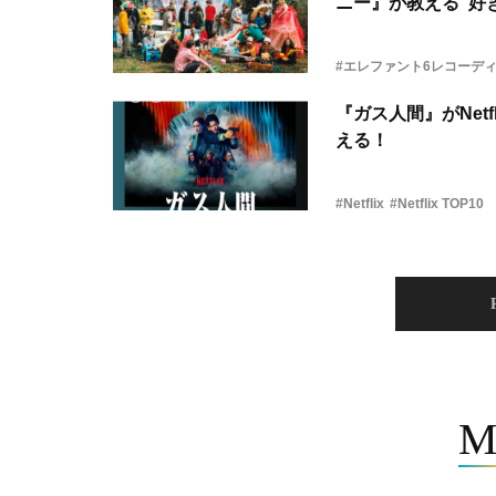
ニー』が教える“好き
#エレファント6レコーデ
『ガス人間』がNetf
える！
#Netflix
#Netflix TOP10
M