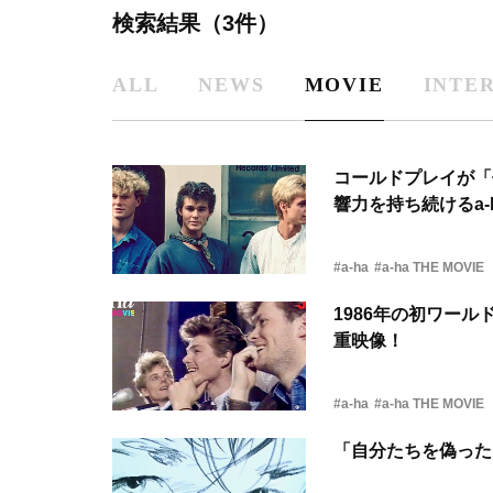
検索結果（3件）
ALL
NEWS
MOVIE
INTE
コールドプレイが「
響力を持ち続けるa-
#a-ha
#a-ha THE MOVIE
1986年の初ワール
重映像！
#a-ha
#a-ha THE MOVIE
「自分たちを偽った