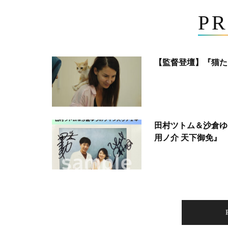
PR
【監督登壇】『猫た
田村ツトム＆沙倉ゆ
用ノ介 天下御免』