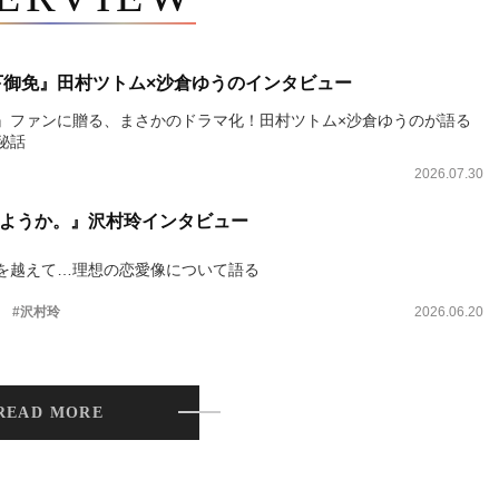
下御免』田村ツトム×沙倉ゆうのインタビュー
』ファンに贈る、まさかのドラマ化！田村ツトム×沙倉ゆうのが語る
秘話
2026.07.30
ようか。』沢村玲インタビュー
を越えて…理想の恋愛像について語る
。
#沢村玲
2026.06.20
READ MORE