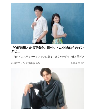
『心配無用ノ介 天下御免』田村ツトム×沙倉ゆうのイン
タビュー
『侍タイムスリッパー』ファンに贈る、まさかのドラマ化！田村ツトム×沙倉ゆうのが語
#田村ツトム
#沙倉ゆうの
2026.07.30