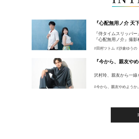
『心配無用ノ介 天
『侍タイムスリッパー
『心配無用ノ介』撮影
#田村ツトム
#沙倉ゆうの
『今から、親友やめ
沢村玲、親友から一線
#今から、親友やめようか