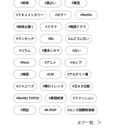
#映画
#星占い
#韓流
#ドキュメンタリー
#ホラー
#Netflix
#映画を聴く
#ドラマ
#韓国ドラマ
#ランキング
#BL
#ムビコレ占い
#コラム
#週末シネマ
#占い
#Hulu
#アニメ
#セレブ
#韓国
#CM
#アカデミー賞
#ジャニーズ
#興行トレンド
#元ネタ比較
#Netflix TOP10
#韓国映画
#ファッション
#実話
#K-POP
#カンヌ国際映画祭
タグ一覧