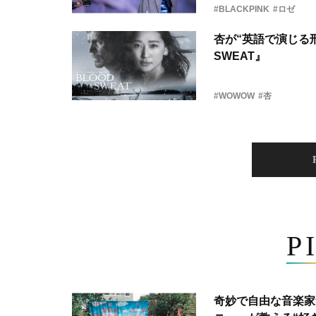
#BLACKPINK
#ロゼ
杏が“英語で演じる刑
SWEAT』
#WOWOW
#杏
P
奇妙で自由な音楽家