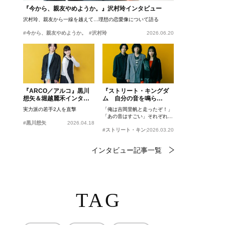
『今から、親友やめようか。』沢村玲インタビュー
沢村玲、親友から一線を越えて…理想の恋愛像について語る
#今から、親友やめようか。
#沢村玲
2026.06.20
『ARCO／アルコ』黒川
『ストリート・キングダ
想矢＆堀越麗禾インタビ
ム 自分の音を鳴ら
ュー
せ。』峯田和伸、若葉竜
実力派の若手2人を直撃
「俺は吉岡里帆と走ったぞ！」
也、吉岡里帆インタビュ
「あの音はすごい」それぞれの
ー
#黒川想矢
2026.04.18
忘れがたいシーンとは？
#ストリート・キングダム 自分の音を鳴らせ。
2026.03.20
インタビュー記事一覧
TAG