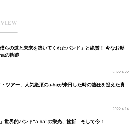
RVIEW
僕らの道と未来を築いてくれたバンド」と絶賛！ 今なお影
haの軌跡
2022.4.22
ド・ツアー、人気絶頂のa-haが来日した時の熱狂を捉えた貴
2022.4.14
」世界的バンド“a-ha”の栄光、挫折―そして今！