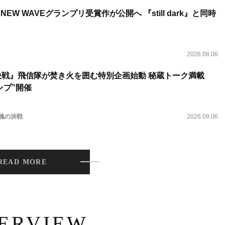
NEW WAVEグランプリ受賞作が公開へ 『still dark』と同時
2026.08.06
決戦』飛信隊が焚き火を囲む特別企画始動 秘蔵トーク満載
ンプ”開催
 魂の決戦
2026.08.06
READ MORE
TERVIEW