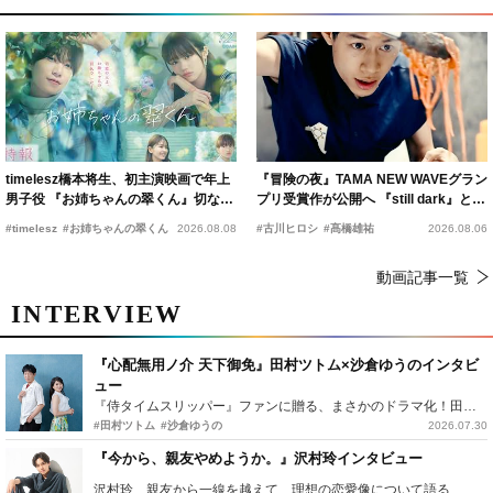
timelesz橋本将生、初主演映画で年上
『冒険の夜』TAMA NEW WAVEグラン
男子役 『お姉ちゃんの翠くん』切ない
プリ受賞作が公開へ 『still dark』と同
恋の幕開けを予感
時上映決定
#timelesz
#お姉ちゃんの翠くん
2026.08.08
#古川ヒロシ
#髙橋雄祐
2026.08.06
動画記事一覧
INTERVIEW
『心配無用ノ介 天下御免』田村ツトム×沙倉ゆうのインタビ
ュー
『侍タイムスリッパー』ファンに贈る、まさかのドラマ化！田村ツトム×沙倉ゆうのが語る『心配無用ノ介』撮影秘話
#田村ツトム
#沙倉ゆうの
2026.07.30
『今から、親友やめようか。』沢村玲インタビュー
沢村玲、親友から一線を越えて…理想の恋愛像について語る