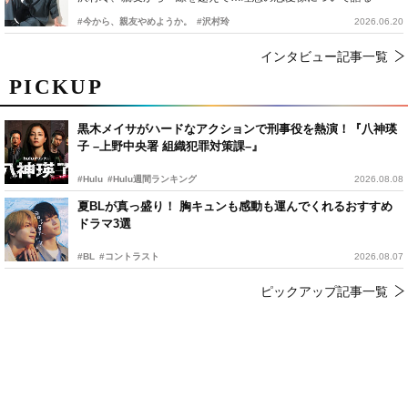
#今から、親友やめようか。
#沢村玲
2026.06.20
インタビュー記事一覧
PICKUP
黒木メイサがハードなアクションで刑事役を熱演！『八神瑛
子 –上野中央署 組織犯罪対策課–』
#Hulu
#Hulu週間ランキング
2026.08.08
夏BLが真っ盛り！ 胸キュンも感動も運んでくれるおすすめ
ドラマ3選
#BL
#コントラスト
2026.08.07
ピックアップ記事一覧