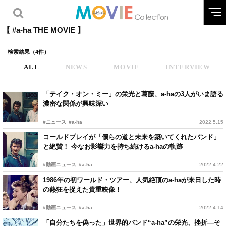
【 #a-ha THE MOVIE 】
検索結果（4件）
ALL
NEWS
MOVIE
INTERVIEW
「テイク・オン・ミー」の栄光と葛藤、a-haの3人がいま語る
濃密な関係が興味深い
#ニュース
#a-ha
2022.5.15
コールドプレイが「僕らの道と未来を築いてくれたバンド」
と絶賛！ 今なお影響力を持ち続けるa-haの軌跡
#動画ニュース
#a-ha
2022.4.22
1986年の初ワールド・ツアー、人気絶頂のa-haが来日した時
の熱狂を捉えた貴重映像！
#動画ニュース
#a-ha
2022.4.14
「自分たちを偽った」世界的バンド“a-ha”の栄光、挫折―そ