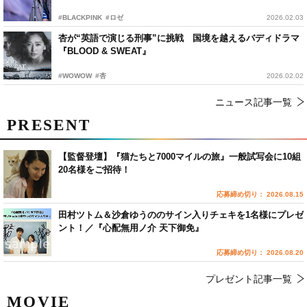
#BLACKPINK
#ロゼ
2026.02.03
杏が“英語で演じる刑事”に挑戦 国境を越えるバディドラマ
『BLOOD & SWEAT』
#WOWOW
#杏
2026.02.02
ニュース記事一覧
PRESENT
【監督登壇】『猫たちと7000マイルの旅』一般試写会に10組
20名様をご招待！
応募締め切り： 2026.08.15
田村ツトム＆沙倉ゆうののサイン入りチェキを1名様にプレゼ
ント！／『心配無用ノ介 天下御免』
応募締め切り： 2026.08.20
プレゼント記事一覧
MOVIE