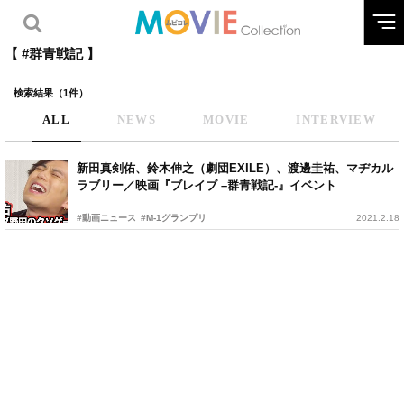
【 #群青戦記 】
検索結果（1件）
ALL
NEWS
MOVIE
INTERVIEW
新田真剣佑、鈴木伸之（劇団EXILE）、渡邊圭祐、マヂカル
ラブリー／映画『ブレイブ –群青戦記-』イベント
#動画ニュース
#M-1グランプリ
2021.2.18