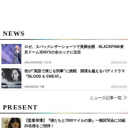
NEWS
ロゼ、ヌバックレザーショーツで美脚全開 BLACKPINK東
京ドーム3DAYSの全ルックに注目
#BLACKPINK
#ロゼ
2026.02.03
杏が“英語で演じる刑事”に挑戦 国境を越えるバディドラマ
『BLOOD & SWEAT』
#WOWOW
#杏
2026.02.02
ニュース記事一覧
PRESENT
【監督登壇】『猫たちと7000マイルの旅』一般試写会に10組
20名様をご招待！