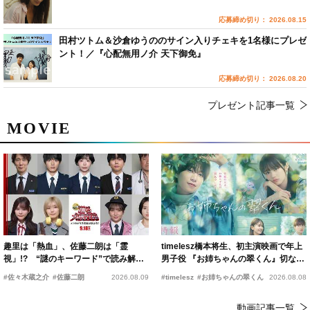
応募締め切り： 2026.08.15
田村ツトム＆沙倉ゆうののサイン入りチェキを1名様にプレゼ
ント！／『心配無用ノ介 天下御免』
応募締め切り： 2026.08.20
プレゼント記事一覧
MOVIE
趣里は「熱血」、佐藤二朗は「霊
timelesz橋本将生、初主演映画で年上
視」!? “謎のキーワード”で読み解く
男子役 『お姉ちゃんの翠くん』切ない
『踊る大捜査線 N.E.W.』新メンバー
恋の幕開けを予感
#佐々木蔵之介
#佐藤二朗
2026.08.09
#timelesz
#お姉ちゃんの翠くん
2026.08.08
動画記事一覧