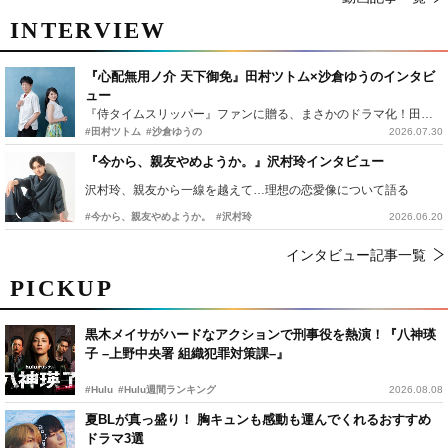
INTERVIEW
『心配無用ノ介 天下御免』田村ツトム×沙倉ゆうのインタビ
ュー
『侍タイムスリッパー』ファンに贈る、まさかのドラマ化！田村ツトム×沙倉ゆうのが語る『心配無用ノ介』撮影秘話
#田村ツトム
#沙倉ゆうの
2026.07.30
『今から、親友やめようか。』沢村玲インタビュー
沢村玲、親友から一線を越えて…理想の恋愛像について語る
#今から、親友やめようか。
#沢村玲
2026.06.20
インタビュー記事一覧
PICKUP
黒木メイサがハードなアクションで刑事役を熱演！『八神瑛
子 –上野中央署 組織犯罪対策課–』
#Hulu
#Hulu週間ランキング
2026.08.08
夏BLが真っ盛り！ 胸キュンも感動も運んでくれるおすすめ
ドラマ3選