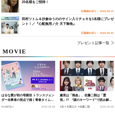
20名様をご招待！
応募締め切り： 2026.08.15
田村ツトム＆沙倉ゆうののサイン入りチェキを1名様にプレゼ
ント！／『心配無用ノ介 天下御免』
応募締め切り： 2026.08.20
プレゼント記事一覧
MOVIE
はるな愛が初の母親役 トランスジェン
趣里は「熱血」、佐藤二朗は「霊
ダー当事者の視点で描く青春タイムス
視」!? “謎のキーワード”で読み解く
リップコメディ
『踊る大捜査線 N.E.W.』新メンバー
#LGBTQ＋
2026.08.09
#佐々木蔵之介
#佐藤二朗
2026.08.09