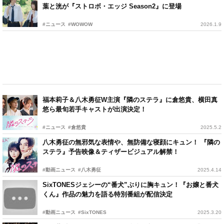
葉と洸が『ストロボ・エッジ Season2』に登場
#ニュース
#WOWOW
2026.1.9
福本莉子＆八木勇征W主演『隣のステラ』に倉悠貴、横田真
悠ら最旬若手キャストが出演決定！
#ニュース
#倉悠貴
2025.5.2
八木勇征の無邪気な表情や、無防備な寝顔にキュン！ 『隣の
ステラ』予告映像＆ティザービジュアル解禁！
#動画ニュース
#八木勇征
2025.4.14
SixTONESジェシーの“番犬”ぶりに胸キュン！『お嬢と番犬
くん』作品の魅力を語る特別番組が配信決定
#動画ニュース
#SixTONES
2025.3.20