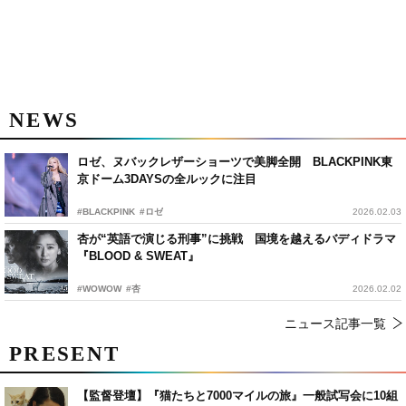
NEWS
ロゼ、ヌバックレザーショーツで美脚全開 BLACKPINK東
京ドーム3DAYSの全ルックに注目
#BLACKPINK
#ロゼ
2026.02.03
杏が“英語で演じる刑事”に挑戦 国境を越えるバディドラマ
『BLOOD & SWEAT』
#WOWOW
#杏
2026.02.02
ニュース記事一覧
PRESENT
【監督登壇】『猫たちと7000マイルの旅』一般試写会に10組