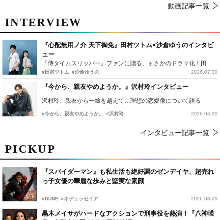
動画記事一覧
INTERVIEW
『心配無用ノ介 天下御免』田村ツトム×沙倉ゆうのインタビ
ュー
『侍タイムスリッパー』ファンに贈る、まさかのドラマ化！田村ツトム×沙倉ゆうのが語る『心配無用ノ介』撮影秘話
#田村ツトム
#沙倉ゆうの
2026.07.30
『今から、親友やめようか。』沢村玲インタビュー
沢村玲、親友から一線を越えて…理想の恋愛像について語る
#今から、親友やめようか。
#沢村玲
2026.06.20
インタビュー記事一覧
PICKUP
『スパイダーマン』も私生活も絶好調のゼンデイヤ、超売れ
っ子女優の華麗な歩みと堅実な素顔
#DUNE
#オデュッセイア
2026.08.09
黒木メイサがハードなアクションで刑事役を熱演！『八神瑛