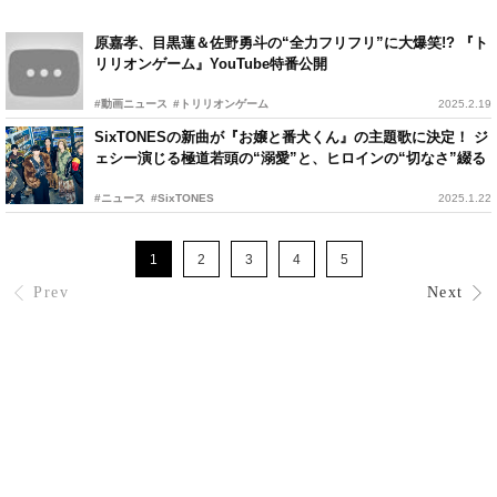
原嘉孝、目黒蓮＆佐野勇斗の“全力フリフリ”に大爆笑!? 『ト
リリオンゲーム』YouTube特番公開
#動画ニュース
#トリリオンゲーム
2025.2.19
SixTONESの新曲が『お嬢と番犬くん』の主題歌に決定！ ジ
ェシー演じる極道若頭の“溺愛”と、ヒロインの“切なさ”綴る
#ニュース
#SixTONES
2025.1.22
1
2
3
4
5
Prev
Next