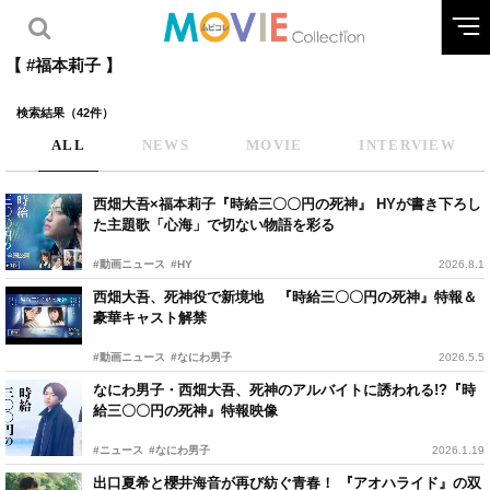
【 #福本莉子 】
検索結果（42件）
ALL
NEWS
MOVIE
INTERVIEW
西畑大吾×福本莉子『時給三〇〇円の死神』 HYが書き下ろし
た主題歌「心海」で切ない物語を彩る
#動画ニュース
#HY
2026.8.1
西畑大吾、死神役で新境地 『時給三〇〇円の死神』特報＆
豪華キャスト解禁
#動画ニュース
#なにわ男子
2026.5.5
なにわ男子・西畑大吾、死神のアルバイトに誘われる!?『時
給三〇〇円の死神』特報映像
#ニュース
#なにわ男子
2026.1.19
出口夏希と櫻井海音が再び紡ぐ青春！ 『アオハライド』の双