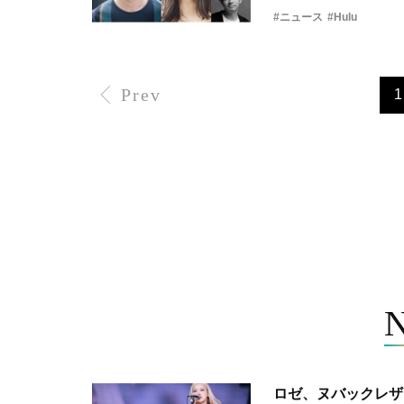
#ニュース
#Hulu
Prev
1
ロゼ、ヌバックレザー