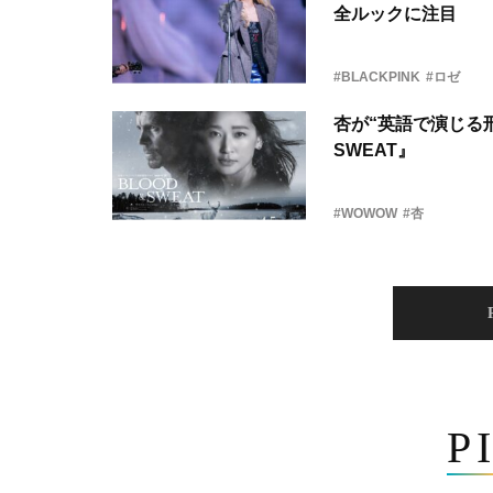
全ルックに注目
#BLACKPINK
#ロゼ
杏が“英語で演じる刑
SWEAT』
#WOWOW
#杏
P