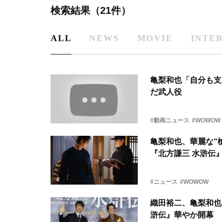
検索結果（21件）
ALL
NEWS
MOVIE
INTE
亀梨和也「自分も支
だ武人役
#動画ニュース
#WOWOW
亀梨和也、華麗な“
『北方謙三 水滸伝
#ニュース
#WOWOW
織田裕二、亀梨和也
滸伝』華やか開幕