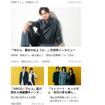
#田村ツトム
#沙倉ゆうの
2026.07.30
『今から、親友やめようか。』沢村玲インタビュー
沢村玲、親友から一線を越えて…理想の恋愛像について語る
#今から、親友やめようか。
#沢村玲
2026.06.20
『ARCO／アルコ』黒川
『ストリート・キングダ
想矢＆堀越麗禾インタビ
ム 自分の音を鳴ら
ュー
せ。』峯田和伸、若葉竜
実力派の若手2人を直撃
「俺は吉岡里帆と走ったぞ！」
也、吉岡里帆インタビュ
「あの音はすごい」それぞれの
ー
#黒川想矢
2026.04.18
忘れがたいシーンとは？