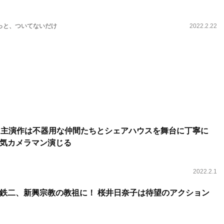
っと、ついてないだけ
2022.2.22
り主演作は不器用な仲間たちとシェアハウスを舞台に丁寧に
人気カメラマン演じる
2022.2.1
鉄二、新興宗教の教祖に！ 桜井日奈子は待望のアクション