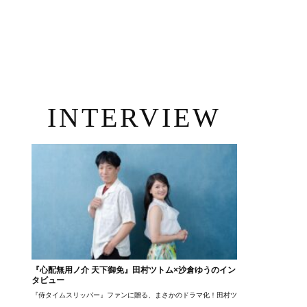
INTERVIEW
『心配無用ノ介 天下御免』田村ツトム×沙倉ゆうのイン
タビュー
『侍タイムスリッパー』ファンに贈る、まさかのドラマ化！田村ツトム×沙倉ゆうのが語