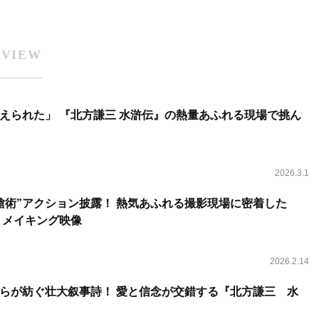
RVIEW
えられた」 『北方謙三 水滸伝』の熱量あふれる現場で挑ん
2026.3.1
槍術”アクション披露！ 熱気あふれる撮影現場に密着した
』メイキング映像
2026.2.14
らが紡ぐ壮大叙事詩！ 愛と信念が交錯する『北方謙三 水