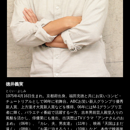
徳井義実
とくい・よしみ
1975年4月16日生まれ。京都府出身。福田充徳と共にお笑いコンビ・
チュートリアルとして98年に初舞台。ABCお笑い新人グランプリ優秀
新人賞、上方漫才大賞新人賞などを獲得。06年にはM-1グランプリ王
者に輝く。バラエティ番組で活躍する一方、吉本男前芸人殿堂入りの
風貌を活かし、俳優業にも進出。出演歴はTVドラマ『アンナさんのお
まめ』（06年）、『カレ、夫、男友達』（11年）、映画『天国はまだ
遠く』（08年）、『お墓に泊まろう！』（10年）など。本作で映画単