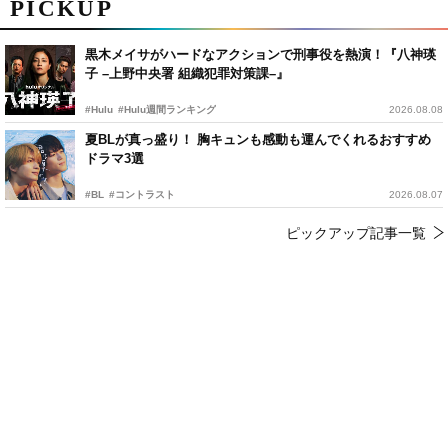
PICKUP
黒木メイサがハードなアクションで刑事役を熱演！『八神瑛
子 –上野中央署 組織犯罪対策課–』
#Hulu
#Hulu週間ランキング
2026.08.08
夏BLが真っ盛り！ 胸キュンも感動も運んでくれるおすすめ
ドラマ3選
#BL
#コントラスト
2026.08.07
ピックアップ記事一覧