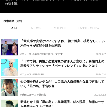
独初主演。
検索結果（7件）
ALL
NEWS
MOVIE
INTERVIEW
「童貞感や妄想がいいですよね」 徳井義実、桃月なしこ、八
木奈々らが官能小説を生朗読
#ニュース
#令和に官能小説作ってます
2026.6.7
「日本で初、男性が恋愛対象の皆さんが主役に」男性同士の
恋愛リアリティショー『ボーイフレンド』の魅力とは？
#ニュース
#MEGUMI
2024.7.4
心の傷を抱えた少女が、山口県の大自然豊かな島で再生して
いく『凪の島』予告映像
#動画ニュース
#凪の島
2022.7.12
新津ちせ主演『凪の島』に島崎遥香、結木滉星、加藤ローサ
ら豪華キャストが集結！