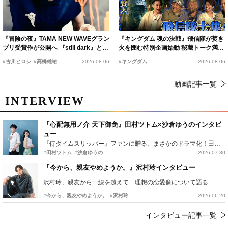
『冒険の夜』TAMA NEW WAVEグラン
『キングダム 魂の決戦』飛信隊が焚き
プリ受賞作が公開へ 『still dark』と同
火を囲む特別企画始動 秘蔵トーク満載
時上映決定
の“キングダムキャンプ”開催
#古川ヒロシ
#髙橋雄祐
2026.08.06
#キングダム
2026.08.06
動画記事一覧
INTERVIEW
『心配無用ノ介 天下御免』田村ツトム×沙倉ゆうのインタビ
ュー
『侍タイムスリッパー』ファンに贈る、まさかのドラマ化！田村ツトム×沙倉ゆうのが語る『心配無用ノ介』撮影秘話
#田村ツトム
#沙倉ゆうの
2026.07.30
『今から、親友やめようか。』沢村玲インタビュー
沢村玲、親友から一線を越えて…理想の恋愛像について語る
#今から、親友やめようか。
#沢村玲
2026.06.20
インタビュー記事一覧