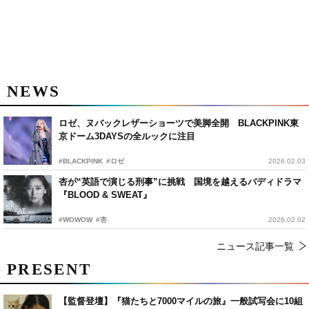
NEWS
ロゼ、ヌバックレザーショーツで美脚全開 BLACKPINK東
京ドーム3DAYSの全ルックに注目
#BLACKPINK
#ロゼ
2026.02.03
杏が“英語で演じる刑事”に挑戦 国境を越えるバディドラマ
『BLOOD & SWEAT』
#WOWOW
#杏
2026.02.02
ニュース記事一覧
PRESENT
【監督登壇】『猫たちと7000マイルの旅』一般試写会に10組