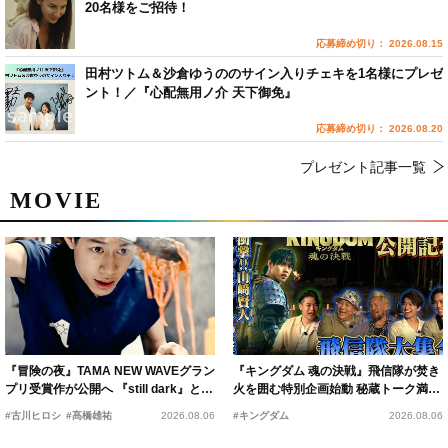
20名様をご招待！
応募締め切り： 2026.08.15
田村ツトム＆沙倉ゆうののサイン入りチェキを1名様にプレゼ
ント！／『心配無用ノ介 天下御免』
応募締め切り： 2026.08.20
プレゼント記事一覧
MOVIE
『冒険の夜』TAMA NEW WAVEグラン
『キングダム 魂の決戦』飛信隊が焚き
プリ受賞作が公開へ 『still dark』と同
火を囲む特別企画始動 秘蔵トーク満載
時上映決定
の“キングダムキャンプ”開催
#古川ヒロシ
#髙橋雄祐
2026.08.06
#キングダム
2026.08.06