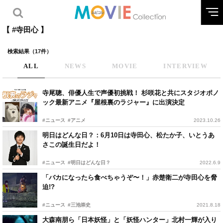
【 #寺田心 】
検索結果（17件）
ALL
NEWS
MOVIE
INTERVIEW
寺尾聰、俳優人生で声優初挑戦！ 杉咲花と共にスタジオポノ
ック最新アニメ『屋根裏のラジャー』に出演決定
#ニュース
#アニメ
2023.10.26
明日はどんな日？：6月10日は寺田心、松たか子、いとうあ
さこの誕生日だよ！
#ニュース
#明日はどんな日？
2022.6.9
「バカになったら食べちゃうぞ〜！」赤楚衛二が寺田心を脅
迫!?
#ニュース
#三池崇史
2021.8.18
大森南朋ら「日本妖怪」と「妖怪ハンター」北村一輝が入り