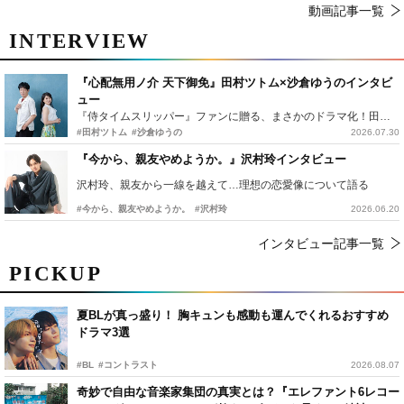
動画記事一覧
INTERVIEW
『心配無用ノ介 天下御免』田村ツトム×沙倉ゆうのインタビ
ュー
『侍タイムスリッパー』ファンに贈る、まさかのドラマ化！田村ツトム×沙倉ゆうのが語る『心配無用ノ介』撮影秘話
#田村ツトム
#沙倉ゆうの
2026.07.30
『今から、親友やめようか。』沢村玲インタビュー
沢村玲、親友から一線を越えて…理想の恋愛像について語る
#今から、親友やめようか。
#沢村玲
2026.06.20
インタビュー記事一覧
PICKUP
夏BLが真っ盛り！ 胸キュンも感動も運んでくれるおすすめ
ドラマ3選
#BL
#コントラスト
2026.08.07
奇妙で自由な音楽家集団の真実とは？『エレファント6レコー