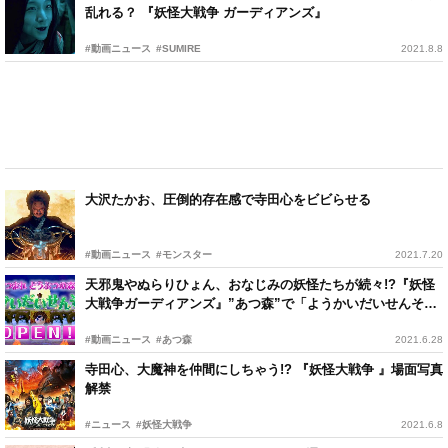
乱れる？ 『妖怪大戦争 ガーディアンズ』
#動画ニュース
#SUMIRE
2021.8.8
大沢たかお、圧倒的存在感で寺田心をビビらせる
#動画ニュース
#モンスター
2021.7.20
天邪鬼やぬらりひょん、おなじみの妖怪たちが続々!?『妖怪
大戦争ガーディアンズ』”あつ森”で「ようかいだいせんそう
島」オープン
#動画ニュース
#あつ森
2021.6.28
寺田心、大魔神を仲間にしちゃう!? 『妖怪大戦争 』場面写真
解禁
#ニュース
#妖怪大戦争
2021.6.8