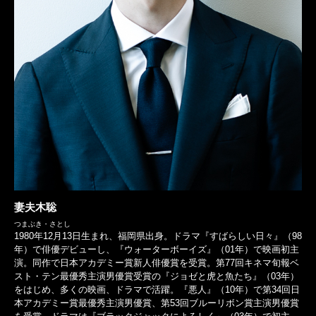
妻夫木聡
つまぶき・さとし
1980年12月13日生まれ、福岡県出身。ドラマ『すばらしい日々』（98
年）で俳優デビューし、『ウォーターボーイズ』（01年）で映画初主
演。同作で日本アカデミー賞新人俳優賞を受賞。第77回キネマ旬報ベ
スト・テン最優秀主演男優賞受賞の『ジョゼと虎と魚たち』（03年）
をはじめ、多くの映画、ドラマで活躍。『悪人』（10年）で第34回日
本アカデミー賞最優秀主演男優賞、第53回ブルーリボン賞主演男優賞