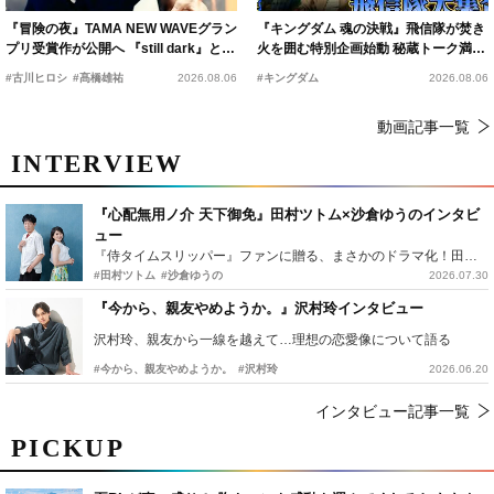
『冒険の夜』TAMA NEW WAVEグラン
『キングダム 魂の決戦』飛信隊が焚き
プリ受賞作が公開へ 『still dark』と同
火を囲む特別企画始動 秘蔵トーク満載
時上映決定
の“キングダムキャンプ”開催
#古川ヒロシ
#髙橋雄祐
2026.08.06
#キングダム
2026.08.06
動画記事一覧
INTERVIEW
『心配無用ノ介 天下御免』田村ツトム×沙倉ゆうのインタビ
ュー
『侍タイムスリッパー』ファンに贈る、まさかのドラマ化！田村ツトム×沙倉ゆうのが語る『心配無用ノ介』撮影秘話
#田村ツトム
#沙倉ゆうの
2026.07.30
『今から、親友やめようか。』沢村玲インタビュー
沢村玲、親友から一線を越えて…理想の恋愛像について語る
#今から、親友やめようか。
#沢村玲
2026.06.20
インタビュー記事一覧
PICKUP