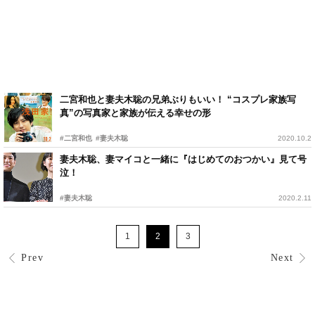
二宮和也と妻夫木聡の兄弟ぶりもいい！ “コスプレ家族写
真”の写真家と家族が伝える幸せの形
#二宮和也
#妻夫木聡
2020.10.2
妻夫木聡、妻マイコと一緒に『はじめてのおつかい』見て号
泣！
#妻夫木聡
2020.2.11
1
2
3
Prev
Next