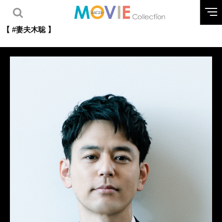
【 #妻夫木聡 】