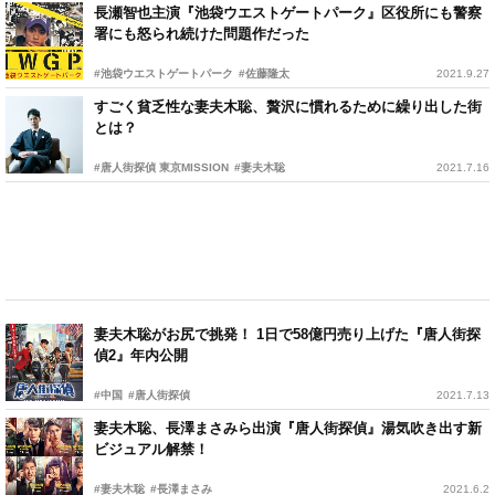
長瀬智也主演『池袋ウエストゲートパーク』区役所にも警察
署にも怒られ続けた問題作だった
#池袋ウエストゲートパーク
#佐藤隆太
2021.9.27
すごく貧乏性な妻夫木聡、贅沢に慣れるために繰り出した街
とは？
#唐人街探偵 東京MISSION
#妻夫木聡
2021.7.16
妻夫木聡がお尻で挑発！ 1日で58億円売り上げた『唐人街探
偵2』年内公開
#中国
#唐人街探偵
2021.7.13
妻夫木聡、長澤まさみら出演『唐人街探偵』湯気吹き出す新
ビジュアル解禁！
#妻夫木聡
#長澤まさみ
2021.6.2