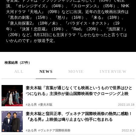
を受賞。ドラマは『ブラックジャックによろしく』（03年）で初主
演、『オレンジデイズ』（04年）、『スローダンス』（05年）、NHK
大河ドラマ『天地人』（09年）などに出演。近年の主な映画出演作は
『黒衣の刺客』（15年）、『怒り』（16年）、『来る』（18年）、
『唐人街探案2』（18年／未）、『パラダイス・ネクスト』（19
年）、『決算！忠臣蔵』（19年）、『Red』（20年）、『浅田家！』
（20年）など。8月13日にも主演ドラマ『しかたなかったと言うては
いかんのです』が放送予定。
検索結果（27件）
ALL
NEWS
MOVIE
INTERVIEW
妻夫木聡「言葉が通じなくても映画というもので世界はひと
つになれる」主演作が釜山国際映画祭でクロージング上映
#ある男
#妻夫木聡
2022.10.18
妻夫木聡と窪田正孝、ヴェネチア国際映画祭の熱気に感動！
『ある男』上映後は鳴り止まない拍手に包まれる
#ある男
#ヴェネチア国際映画祭
2022.9.3